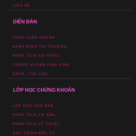
LIÊN HỆ
DIỄN ĐÀN
THẢO LUẬN CHUNG
NHẬN ĐỊNH THỊ TRƯỜNG
PHÂN TÍCH CỔ PHIẾU
CHỨNG KHOÁN PHÁI SINH
SÁCH - TÀI LIỆU
LỚP HỌC CHỨNG KHOÁN
LỚP HỌC CĂN BẢN
PHÂN TÍCH CƠ BẢN
PHÂN TÍCH KỸ THUẬT
QUY TRÌNH ĐẦU TƯ