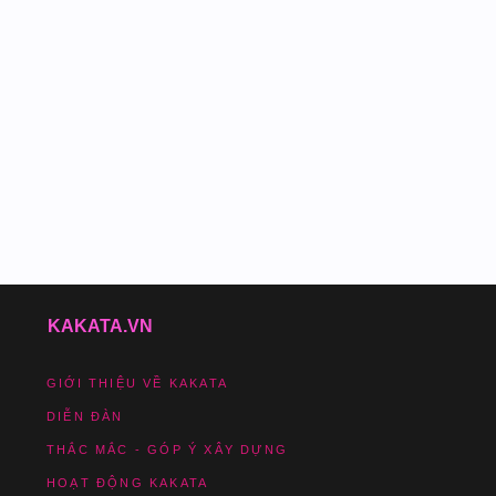
KAKATA.VN
GIỚI THIỆU VỀ KAKATA
DIỄN ĐÀN
THẮC MẮC - GÓP Ý XÂY DỰNG
HOẠT ĐỘNG KAKATA