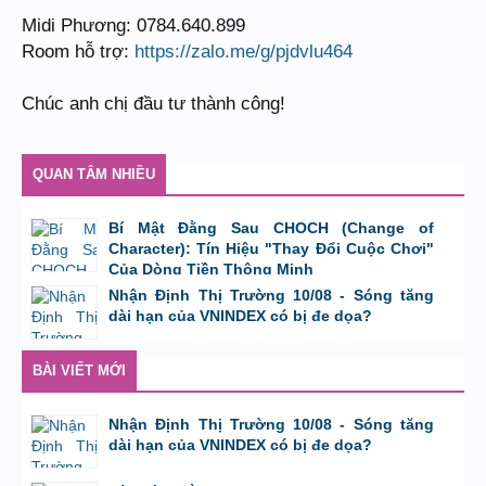
Midi Phương: 0784.640.899
Room hỗ trợ:
https://zalo.me/g/pjdvlu464
Chúc anh chị đầu tư thành công!
QUAN TÂM NHIỀU
Bí Mật Đằng Sau CHOCH (Change of
Character): Tín Hiệu "Thay Đổi Cuộc Chơi"
Của Dòng Tiền Thông Minh
bởi
Tuấn Thành
,
8/8/26 lúc 11:11
Nhận Định Thị Trường 10/08 - Sóng tăng
dài hạn của VNINDEX có bị đe dọa?
bởi
Tuấn Thành
,
9/8/26 lúc 23:08
BÀI VIẾT MỚI
Nhận Định Thị Trường 10/08 - Sóng tăng
dài hạn của VNINDEX có bị đe dọa?
bởi
Tuấn Thành
,
9/8/26 lúc 23:08