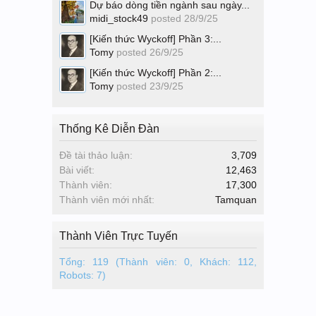
Dự báo dòng tiền ngành sau ngày...
midi_stock49
posted
28/9/25
[Kiến thức Wyckoff] Phần 3:...
Tomy
posted
26/9/25
[Kiến thức Wyckoff] Phần 2:...
Tomy
posted
23/9/25
Thống Kê Diễn Đàn
Đề tài thảo luận:
3,709
Bài viết:
12,463
Thành viên:
17,300
Thành viên mới nhất:
Tamquan
Thành Viên Trực Tuyến
Tổng: 119 (Thành viên: 0, Khách: 112,
Robots: 7)