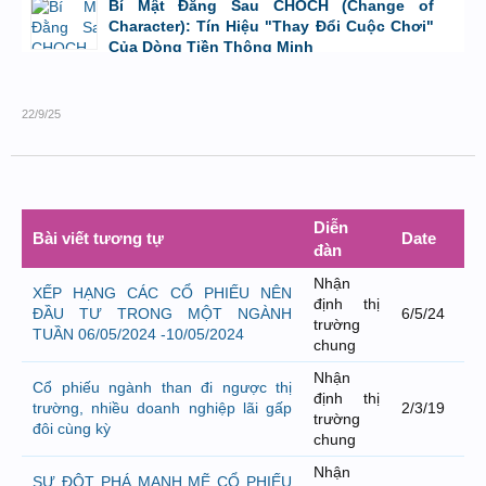
Bí Mật Đằng Sau CHOCH (Change of
Character): Tín Hiệu "Thay Đổi Cuộc Chơi"
Của Dòng Tiền Thông Minh
bởi
Tuấn Thành
,
8/8/26 lúc 11:11
22/9/25
Diễn
Bài viết tương tự
Date
đàn
Nhận
XẾP HẠNG CÁC CỔ PHIẾU NÊN
định thị
ĐẦU TƯ TRONG MỘT NGÀNH
6/5/24
trường
TUẦN 06/05/2024 -10/05/2024
chung
Nhận
Cổ phiếu ngành than đi ngược thị
định thị
trường, nhiều doanh nghiệp lãi gấp
2/3/19
trường
đôi cùng kỳ
chung
Nhận
SỰ ĐỘT PHÁ MẠNH MẼ CỔ PHIẾU