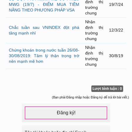
định thị
MWG (19/7) - ĐIỂM MUA TIỀM
19/7/24
trường
NĂNG THEO PHƯƠNG PHÁP VSA
chung
Nhận
Chắc tuần sau VNINDEX đột phá
định thị
12/3/22
tăng mạnh nhỉ
trường
chung
Nhận
Chứng khoán trong nước tuần 26/08-
định thị
30/08/2019: Tâm lý thận trọng trở
30/8/19
trường
nên mạnh mẽ hơn
chung
Lượt bình luận : 0
(Bạn phải Đăng nhập hoặc Đăng ký để trả lời bài viết.)
Đăng ký!