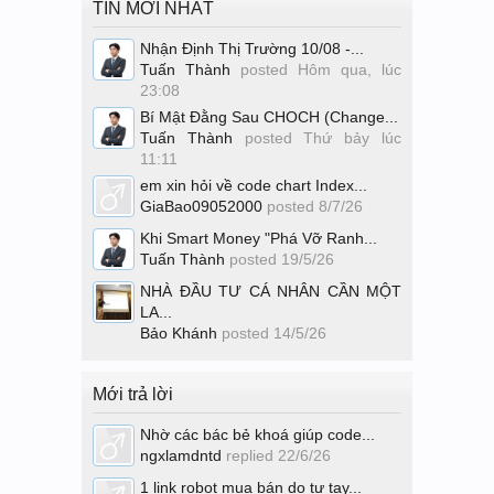
TIN MỚI NHẤT
Nhận Định Thị Trường 10/08 -...
Tuấn Thành
posted
Hôm qua, lúc
23:08
Bí Mật Đằng Sau CHOCH (Change...
Tuấn Thành
posted
Thứ bảy lúc
11:11
em xin hỏi về code chart Index...
GiaBao09052000
posted
8/7/26
Khi Smart Money "Phá Vỡ Ranh...
Tuấn Thành
posted
19/5/26
NHÀ ĐẦU TƯ CÁ NHÂN CẦN MỘT
LA...
Bảo Khánh
posted
14/5/26
Mới trả lời
Nhờ các bác bẻ khoá giúp code...
ngxlamdntd
replied
22/6/26
1 link robot mua bán do tự tay...