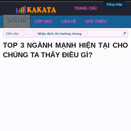
Đăng nhập
TRANG CHỦ
Tìm kiếm diễn đàn
Bài viết gần đây
Đăng chủ đề
DIỄN ĐÀN
LỚP HỌC
LIÊN HỆ
GIỚI THIỆU
Diễn đàn
...
Nhận định thị trường chung
TOP 3 NGÀNH MẠNH HIỆN TẠI CHO
CHÚNG TA THẤY ĐIỀU GÌ?