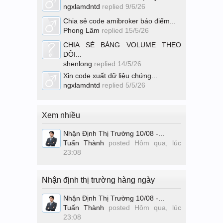
ngxlamdntd
replied
9/6/26
Chia sẻ code amibroker báo điểm...
Phong Lâm
replied
15/5/26
CHIA SẺ BẢNG VOLUME THEO
DÕI...
shenlong
replied
14/5/26
Xin code xuất dữ liệu chứng...
ngxlamdntd
replied
5/5/26
Xem nhiều
Nhận Định Thị Trường 10/08 -...
Tuấn Thành
posted
Hôm qua, lúc
23:08
Nhận định thị trường hàng ngày
Nhận Định Thị Trường 10/08 -...
Tuấn Thành
posted
Hôm qua, lúc
23:08