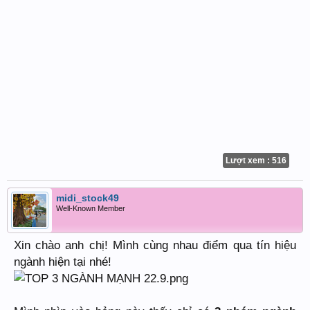
Lượt xem : 516
midi_stock49
Well-Known Member
Xin chào anh chị! Mình cùng nhau điểm qua tín hiệu
ngành hiện tại nhé!