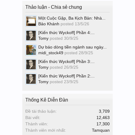
Thảo luận - Chia sẻ chung
Một Cuộc Gặp, Ba Kịch Bản: Nhà...
Bảo Khánh
posted
13/5/26
[Kiến thức Wyckoff] Phần 4:...
Tomy
posted
30/9/25
Dự báo dòng tiền ngành sau ngày...
midi_stock49
posted
28/9/25
[Kiến thức Wyckoff] Phần 3:...
Tomy
posted
26/9/25
[Kiến thức Wyckoff] Phần 2:...
Tomy
posted
23/9/25
Thống Kê Diễn Đàn
Đề tài thảo luận:
3,709
Bài viết:
12,463
Thành viên:
17,300
Thành viên mới nhất:
Tamquan