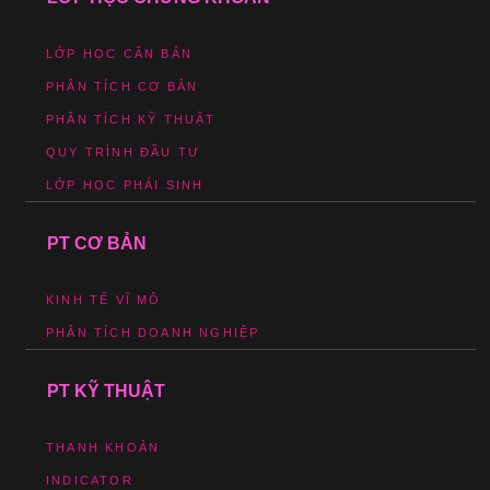
LỚP HỌC CĂN BẢN
PHÂN TÍCH CƠ BẢN
PHÂN TÍCH KỸ THUẬT
QUY TRÌNH ĐẦU TƯ
LỚP HỌC PHÁI SINH
PT CƠ BẢN
KINH TẾ VĨ MÔ
PHÂN TÍCH DOANH NGHIỆP
PT KỸ THUẬT
THANH KHOẢN
INDICATOR