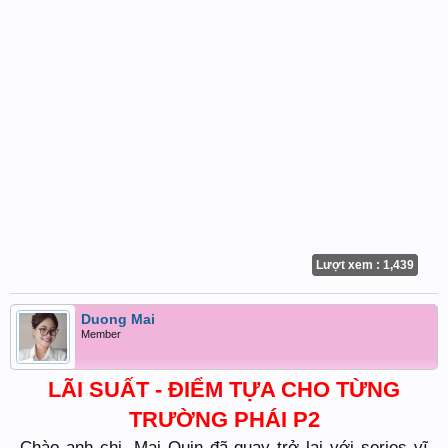
Lượt xem : 1,439
Duong Mai
Member
LÃI SUẤT - ĐIỂM TỰA CHO TỪNG
TRƯỜNG PHÁI P2
Chào anh chị, Mai Quin đã quay trở lại với series vĩ