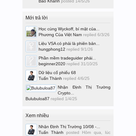
Bảo Khánh
posted
14/5/26
Mới trả lời
Học cùng Wyckoff, bí mật của...
Phương Của Việt Nam
replied
6/3/26
Liệu VSA có phải là phiên bản...
hungphong12
replied
9/1/26
Phần mềm tradeguider phái...
beginner2020
replied
31/10/25
Dữ liệu cổ phiếu 68
Tuấn Thành
replied
4/6/25
Nhận Định Thị Trường
Crypto...
Bulubuloa87
replied
1/4/25
Xem nhiều
Nhận Định Thị Trường 10/08 -...
Tuấn Thành
posted
Hôm qua, lúc