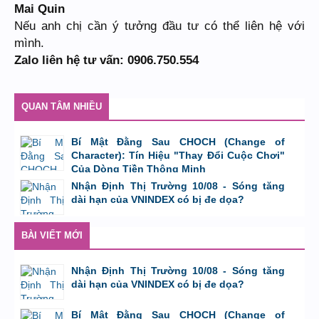
Mai Quin
Nếu anh chị cần ý tưởng đầu tư có thể liên hệ với
mình.
Zalo liên hệ tư vấn: 0906.750.554
QUAN TÂM NHIỀU
Bí Mật Đằng Sau CHOCH (Change of
Character): Tín Hiệu "Thay Đổi Cuộc Chơi"
Của Dòng Tiền Thông Minh
bởi
Tuấn Thành
,
8/8/26 lúc 11:11
Nhận Định Thị Trường 10/08 - Sóng tăng
dài hạn của VNINDEX có bị đe dọa?
bởi
Tuấn Thành
,
9/8/26 lúc 23:08
BÀI VIẾT MỚI
Nhận Định Thị Trường 10/08 - Sóng tăng
dài hạn của VNINDEX có bị đe dọa?
bởi
Tuấn Thành
,
9/8/26 lúc 23:08
Bí Mật Đằng Sau CHOCH (Change of