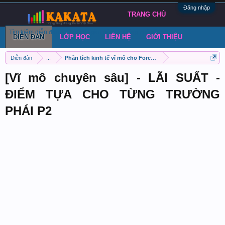
Đăng nhập
TRANG CHỦ
Tìm kiếm diễn đàn
Bài viết gần đây
Đăng chủ đề
DIỄN ĐÀN
LỚP HỌC
LIÊN HỆ
GIỚI THIỆU
Diễn đàn
...
Phân tích kinh tế vĩ mô cho Forex và chứng khoán
[Vĩ mô chuyên sâu] - LÃI SUẤT -
ĐIỂM TỰA CHO TỪNG TRƯỜNG
PHÁI P2