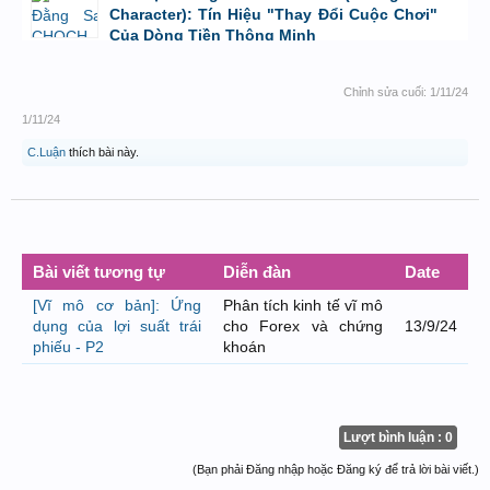
Character): Tín Hiệu "Thay Đổi Cuộc Chơi"
Của Dòng Tiền Thông Minh
bởi
Tuấn Thành
,
8/8/26 lúc 11:11
Chỉnh sửa cuối:
1/11/24
1/11/24
C.Luận
thích bài này.
Bài viết tương tự
Diễn đàn
Date
[Vĩ mô cơ bản]: Ứng
Phân tích kinh tế vĩ mô
dụng của lợi suất trái
cho Forex và chứng
13/9/24
phiếu - P2
khoán
Lượt bình luận : 0
(Bạn phải Đăng nhập hoặc Đăng ký để trả lời bài viết.)