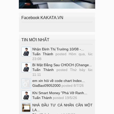
Facebook KAKATA.VN
TIN MỚI NHẤT
Nhận Định Thị Trường 10/08 -...
Tuấn Thành
posted
Hôm qua, lúc
23:08
Bí Mật Đằng Sau CHOCH (Change...
Tuấn Thành
posted
Thứ bảy lúc
11:11
em xin hỏi về code chart Index...
GiaBao09052000
posted
8/7/26
Khi Smart Money "Phá Vỡ Ranh...
Tuấn Thành
posted
19/5/26
NHÀ ĐẦU TƯ CÁ NHÂN CẦN MỘT
LA...