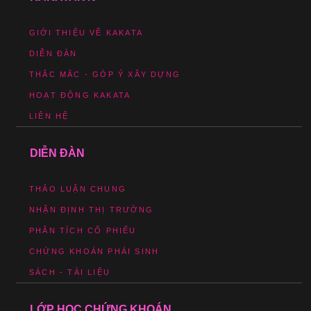
GIỚI THIỆU VỀ KAKATA
DIỄN ĐÀN
THẮC MẮC - GÓP Ý XÂY DỰNG
HOẠT ĐỘNG KAKATA
LIÊN HỆ
DIỄN ĐÀN
THẢO LUẬN CHUNG
NHẬN ĐỊNH THỊ TRƯỜNG
PHÂN TÍCH CỔ PHIẾU
CHỨNG KHOÁN PHÁI SINH
SÁCH - TÀI LIỆU
LỚP HỌC CHỨNG KHOÁN