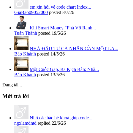
em xin hỏi về code chart Index...
GiaBao09052000
posted
8/7/26
Khi Smart Money "Phá Vỡ Ranh...
Tuấn Thành
posted
19/5/26
NHÀ ĐẦU TƯ CÁ NHÂN CẦN MỘT LA...
Bảo Khánh
posted
14/5/26
Một Cuộc Gặp, Ba Kịch Bản: Nhà...
Bảo Khánh
posted
13/5/26
Đang tải...
Mới trả lời
Nhờ các bác bẻ khoá giúp code...
ngxlamdntd
replied
22/6/26