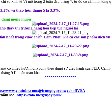
chỉ số kinh tế Vĩ mô trong 2 tuần đầu tháng 7, từ đó có cái nhìn tổng
 3.1%, và thấp hơn tháng 5 là 3.3%.
D đang mong muốn
cho thấy thị trường hang hóa tiếp tục nguội lại
g đầu nhất trong cuộc chiến Lạm Phát. Giá cả các sản phẩm dịch 
 đang có chiều hướng đi xuống theo đúng sự điều hành của FED. Càng 
 tháng 9 là hoàn toàn khả thi.
****************
tps://www.youtube.com/@trungnguyenwyckoffVSA
chăm sóc:
https://zalo.me/g/njqylp002