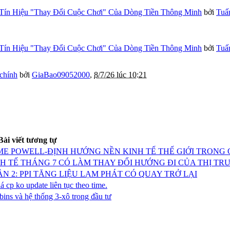
Tín Hiệu "Thay Đổi Cuộc Chơi" Của Dòng Tiền Thông Minh
bởi
Tuấ
Tín Hiệu "Thay Đổi Cuộc Chơi" Của Dòng Tiền Thông Minh
bởi
Tuấ
 chính
bởi
GiaBao09052000
,
8/7/26 lúc 10:21
Bài viết tương tự
ME POWELL-ĐỊNH HƯỚNG NỀN KINH TẾ THẾ GIỚI TRONG 
NH TẾ THÁNG 7 CÓ LÀM THAY ĐỔI HƯỚNG ĐI CỦA THỊ TR
ẦN 2: PPI TĂNG LIỆU LẠM PHÁT CÓ QUAY TRỞ LẠI
á cp ko update liên tục theo time.
ns và hệ thống 3-xô trong đầu tư