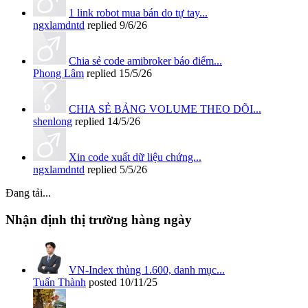
1 link robot mua bán do tự tay...
ngxlamdntd
replied
9/6/26
Chia sẻ code amibroker báo điểm...
Phong Lâm
replied
15/5/26
CHIA SẺ BẢNG VOLUME THEO DÕI...
shenlong
replied
14/5/26
Xin code xuất dữ liệu chứng...
ngxlamdntd
replied
5/5/26
Đang tải...
Nhận định thị trường hàng ngày
VN-Index thủng 1.600, danh mục...
Tuấn Thành
posted
10/11/25