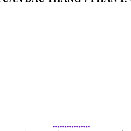
****************