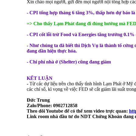
Xin chào mọi người, gửi đến mọi người nội tổng hợp các 
- CPI tổng hợp tháng 6 tăng 3%, thấp hơn dự báo là
=> Cho thấy Lạm Phát đang đi đúng hướng mà FE
- CPI cốt lỗi trừ Food và Energies tăng trưởng 0.1% 
- Như chúng ta đã biết thì Dịch Vụ là thành tố cứn
đang dần hiện thực hóa.
- Chi phí nhà ở (Shelter) cũng đang giảm
KẾT LUẬN
-
Từ các dự liệu trên cho thấy tình hình Lạm Phát ở Mỹ
các chỉ số, kì vọng về việc FED sẽ cắt giảm lãi suất trong
Đức Trung
Zalo/Phone: 0902712858
Theo dõi Youtube để có thể xem video trực quan:
ht
Link room nhà đầu tư do NDT Chứng Khoán đang 