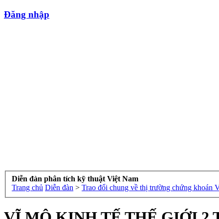
Đăng nhập
Diễn đàn phân tích kỹ thuật Việt Nam
Trang chủ
Diễn đàn
>
Trao đổi chung về thị trường chứng khoán 
VĨ MÔ KINH TẾ THẾ GIỚI 2