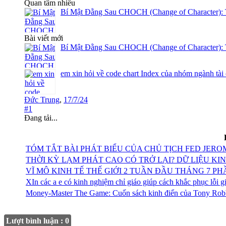
Quan tâm nhiều
Bí Mật Đằng Sau CHOCH (Change of Character): 
Bài viết mới
Bí Mật Đằng Sau CHOCH (Change of Character): 
em xin hỏi về code chart Index của nhóm ngành tài
Đức Trung
,
17/7/24
#1
Đang tải...
TÓM TẮT BÀI PHÁT BIỂU CỦA CHỦ TỊCH FED JERO
THỜI KỲ LẠM PHÁT CAO CÓ TRỞ LẠI? DỮ LIỆU KI
VĨ MÔ KINH TẾ THẾ GIỚI 2 TUẦN ĐẦU THÁNG 7 PH
XIn các a e có kinh nghiệm chỉ giáo giúp cách khắc phục lỗi gi
Money-Master The Game: Cuốn sách kinh điển của Tony Robbi
Lượt bình luận : 0