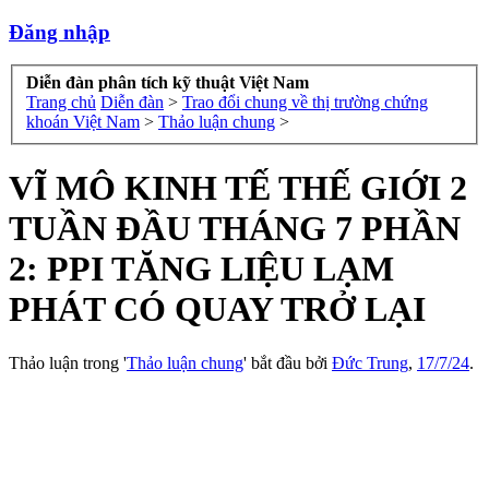
Đăng nhập
Diễn đàn phân tích kỹ thuật Việt Nam
Trang chủ
Diễn đàn
>
Trao đổi chung về thị trường chứng
khoán Việt Nam
>
Thảo luận chung
>
VĨ MÔ KINH TẾ THẾ GIỚI 2
TUẦN ĐẦU THÁNG 7 PHẦN
2: PPI TĂNG LIỆU LẠM
PHÁT CÓ QUAY TRỞ LẠI
Thảo luận trong '
Thảo luận chung
' bắt đầu bởi
Đức Trung
,
17/7/24
.