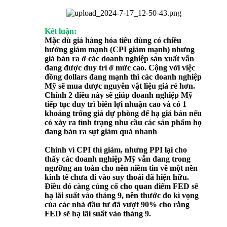
Kết luận:
Mặc dù giá hàng hóa tiêu dùng có chiều
hướng giảm mạnh (CPI giảm mạnh) nhưng
giá bán ra ở các doanh nghiệp sản xuất vẫn
đang được duy trì ở mức cao. Cộng với việc
đồng dollars đang mạnh thì các doanh nghiệp
Mỹ sẽ mua được nguyên vật liệu giá rẻ hơn.
Chính 2 điều này sẽ giúp doanh nghiệp Mỹ
tiếp tục duy trì biên lợi nhuận cao và có 1
khoảng trống giá dự phòng để hạ giá bán nếu
có xảy ra tình trạng nhu cầu các sản phẩm họ
đang bán ra sụt giảm quá nhanh
Chính vì CPI thì giảm, nhưng PPI lại cho
thấy các doanh nghiệp Mỹ vẫn đang trong
ngưỡng an toàn cho nên niềm tin về một nền
kinh tế chưa đi vào suy thoái đã hiện hữu.
Điều đó càng củng cố cho quan điểm FED sẽ
hạ lãi suất vào tháng 9, nên thước đo kì vọng
của các nhà đầu tư đã vượt 90% cho rằng
FED sẽ hạ lãi suất vào tháng 9.