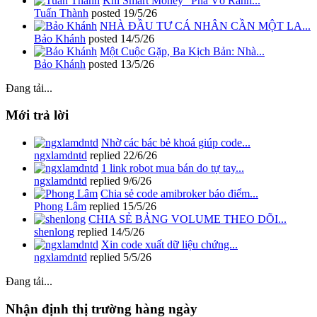
Khi Smart Money "Phá Vỡ Ranh...
Tuấn Thành
posted
19/5/26
NHÀ ĐẦU TƯ CÁ NHÂN CẦN MỘT LA...
Bảo Khánh
posted
14/5/26
Một Cuộc Gặp, Ba Kịch Bản: Nhà...
Bảo Khánh
posted
13/5/26
Đang tải...
Mới trả lời
Nhờ các bác bẻ khoá giúp code...
ngxlamdntd
replied
22/6/26
1 link robot mua bán do tự tay...
ngxlamdntd
replied
9/6/26
Chia sẻ code amibroker báo điểm...
Phong Lâm
replied
15/5/26
CHIA SẺ BẢNG VOLUME THEO DÕI...
shenlong
replied
14/5/26
Xin code xuất dữ liệu chứng...
ngxlamdntd
replied
5/5/26
Đang tải...
Nhận định thị trường hàng ngày