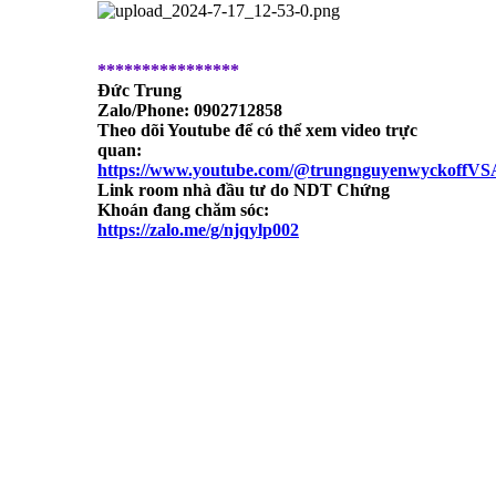
****************
Đức Trung
Zalo/Phone: 0902712858
Theo dõi Youtube để có thể xem video trực
quan:
https://www.youtube.com/@trungnguyenwyckoffVS
Link room nhà đầu tư do NDT Chứng
Khoán đang chăm sóc:
https://zalo.me/g/njqylp002