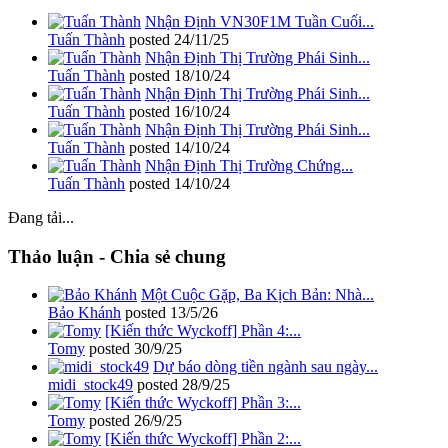
Nhận Định VN30F1M Tuần Cuối...
Tuấn Thành
posted
24/11/25
Nhận Định Thị Trường Phái Sinh...
Tuấn Thành
posted
18/10/24
Nhận Định Thị Trường Phái Sinh...
Tuấn Thành
posted
16/10/24
Nhận Định Thị Trường Phái Sinh...
Tuấn Thành
posted
14/10/24
Nhận Định Thị Trường Chứng...
Tuấn Thành
posted
14/10/24
Đang tải...
Thảo luận - Chia sẻ chung
Một Cuộc Gặp, Ba Kịch Bản: Nhà...
Bảo Khánh
posted
13/5/26
[Kiến thức Wyckoff] Phần 4:...
Tomy
posted
30/9/25
Dự báo dòng tiền ngành sau ngày...
midi_stock49
posted
28/9/25
[Kiến thức Wyckoff] Phần 3:...
Tomy
posted
26/9/25
[Kiến thức Wyckoff] Phần 2:...