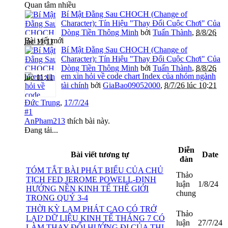
Quan tâm nhiều
Bí Mật Đằng Sau CHOCH (Change of
Character): Tín Hiệu "Thay Đổi Cuộc Chơi" Của
Dòng Tiền Thông Minh
bởi
Tuấn Thành
,
8/8/26
Bài viết mới
lúc 11:11
Bí Mật Đằng Sau CHOCH (Change of
Character): Tín Hiệu "Thay Đổi Cuộc Chơi" Của
Dòng Tiền Thông Minh
bởi
Tuấn Thành
,
8/8/26
em xin hỏi về code chart Index của nhóm ngành
lúc 11:11
tài chính
bởi
GiaBao09052000
,
8/7/26 lúc 10:21
Đức Trung
,
17/7/24
#1
AnPham213
thích bài này.
Đang tải...
Diễn
Bài viết tương tự
Date
đàn
TÓM TẮT BÀI PHÁT BIỂU CỦA CHỦ
Thảo
TỊCH FED JEROME POWELL-ĐỊNH
luận
1/8/24
HƯỚNG NỀN KINH TẾ THẾ GIỚI
chung
TRONG QUÝ 3-4
THỜI KỲ LẠM PHÁT CAO CÓ TRỞ
Thảo
LẠI? DỮ LIỆU KINH TẾ THÁNG 7 CÓ
luận
27/7/24
LÀM THAY ĐỔI HƯỚNG ĐI CỦA THỊ