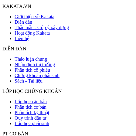
KAKATA.VN
Giới thiệu về Kakata
Diễn đàn
Thắc mắc - Góp ý xây dựng
Hoạt động Kakata
Liên hệ
DIỄN ĐÀN
Thảo luận chung
Nhận định thị trường
Phân tích cổ phiếu
Chứng khoán phái sinh
Sách - Tài liệu
LỚP HỌC CHỨNG KHOÁN
Lớp học căn bản
Phân tích cơ bản
Phân tích kỹ thuật
Quy trình đầu tư
Lớp học phái sinh
PT CƠ BẢN