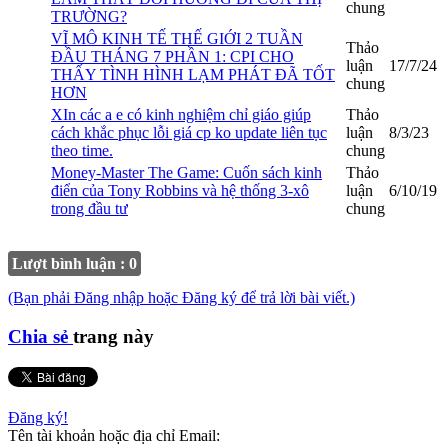
chung
TRƯỜNG?
VĨ MÔ KINH TẾ THẾ GIỚI 2 TUẦN
Thảo
ĐẦU THÁNG 7 PHẦN 1: CPI CHO
luận
17/7/24
THẤY TÌNH HÌNH LẠM PHÁT ĐÃ TỐT
chung
HƠN
XIn các a e có kinh nghiệm chỉ giáo giúp
Thảo
cách khắc phục lỗi giá cp ko update liên tục
luận
8/3/23
theo time.
chung
Money-Master The Game: Cuốn sách kinh
Thảo
điển của Tony Robbins và hệ thống 3-xô
luận
6/10/19
trong đầu tư
chung
Lượt bình luận : 0
(Bạn phải Đăng nhập hoặc Đăng ký để trả lời bài viết.)
Chia sẻ
trang này
Đăng ký!
Tên tài khoản hoặc địa chỉ Email: