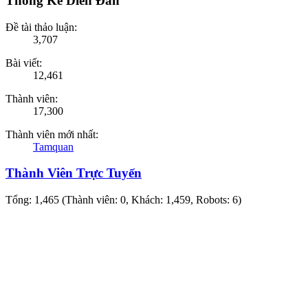
Thống Kê Diễn Đàn
Đề tài thảo luận:
3,707
Bài viết:
12,461
Thành viên:
17,300
Thành viên mới nhất:
Tamquan
Thành Viên Trực Tuyến
Tổng: 1,465 (Thành viên: 0, Khách: 1,459, Robots: 6)