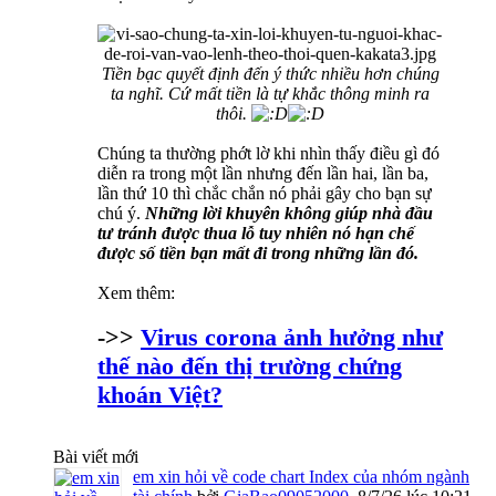
Tiền bạc quyết định đến ý thức nhiều hơn chúng
ta nghĩ. Cứ mất tiền là tự khắc thông minh ra
thôi.
Chúng ta thường phớt lờ khi nhìn thấy điều gì đó
diễn ra trong một lần nhưng đến lần hai, lần ba,
lần thứ 10 thì chắc chắn nó phải gây cho bạn sự
chú ý.
Những lời khuyên không giúp nhà đầu
tư tránh được thua lỗ tuy nhiên nó hạn chế
được số tiền bạn mất đi trong những lần đó.
Xem thêm:
->>
Virus corona ảnh hưởng như
thế nào đến thị trường chứng
khoán Việt?
Bài viết mới
em xin hỏi về code chart Index của nhóm ngành