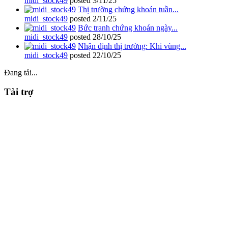
midi_stock49
posted
3/11/25
Thị trường chứng khoán tuần...
midi_stock49
posted
2/11/25
Bức tranh chứng khoán ngày...
midi_stock49
posted
28/10/25
Nhận định thị trường: Khi vùng...
midi_stock49
posted
22/10/25
Đang tải...
Tài trợ