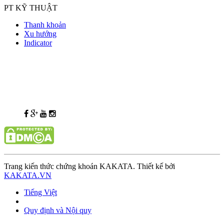
PT KỸ THUẬT
Thanh khoản
Xu hướng
Indicator
Trang kiến thức chứng khoán KAKATA. Thiết kế bởi
KAKATA.VN
Tiếng Việt
Quy định và Nội quy