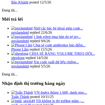
Bảo Khánh
posted
12/5/26
Đang tải...
Mới trả lời
Nhờ các bác bẻ khoá giúp code...
ngxlamdntd
replied
22/6/26
1 link robot mua bán do tự tay...
ngxlamdntd
replied
9/6/26
Chia sẻ code amibroker báo điểm...
Phong Lâm
replied
15/5/26
CHIA SẺ BẢNG VOLUME THEO DÕI...
shenlong
replied
14/5/26
Xin code xuất dữ liệu chứng...
ngxlamdntd
replied
5/5/26
Đang tải...
Nhận định thị trường hàng ngày
VN-Index thủng 1.600, danh mục...
Tuấn Thành
posted
10/11/25
Tôi không lo thị trường giảm –...