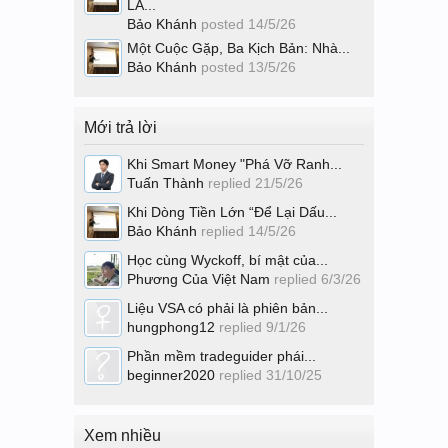
LA...
Bảo Khánh
posted
14/5/26
Một Cuộc Gặp, Ba Kịch Bản: Nhà...
Bảo Khánh
posted
13/5/26
Mới trả lời
Khi Smart Money "Phá Vỡ Ranh...
Tuấn Thành
replied
21/5/26
Khi Dòng Tiền Lớn “Để Lại Dấu...
Bảo Khánh
replied
14/5/26
Học cùng Wyckoff, bí mật của...
Phương Của Việt Nam
replied
6/3/26
Liệu VSA có phải là phiên bản...
hungphong12
replied
9/1/26
Phần mềm tradeguider phái...
beginner2020
replied
31/10/25
Xem nhiều