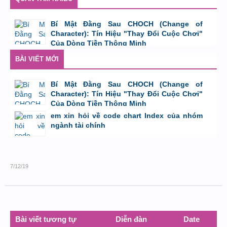
Bí Mật Đằng Sau CHOCH (Change of
Character): Tín Hiệu "Thay Đổi Cuộc Chơi"
Của Dòng Tiền Thông Minh
bởi
Tuấn Thành
,
8/8/26 lúc 11:11
BÀI VIẾT MỚI
Bí Mật Đằng Sau CHOCH (Change of
Character): Tín Hiệu "Thay Đổi Cuộc Chơi"
Của Dòng Tiền Thông Minh
bởi
Tuấn Thành
,
8/8/26 lúc 11:11
em xin hỏi về code chart Index của nhóm
ngành tài chính
bởi
GiaBao09052000
,
8/7/26 lúc 10:21
7/12/19
Bài viết tương tự
Diễn đàn
Date