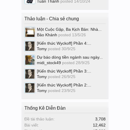
Tuấn Thành
posted
14/10/24
Thảo luận - Chia sẻ chung
Một Cuộc Gặp, Ba Kịch Bản: Nhà...
Bảo Khánh
posted
13/5/26
[Kiến thức Wyckoff] Phần 4:...
Tomy
posted
30/9/25
Dự báo dòng tiền ngành sau ngày...
midi_stock49
posted
28/9/25
[Kiến thức Wyckoff] Phần 3:...
Tomy
posted
26/9/25
[Kiến thức Wyckoff] Phần 2:...
Tomy
posted
23/9/25
Thống Kê Diễn Đàn
Đề tài thảo luận:
3,708
Bài viết:
12,462