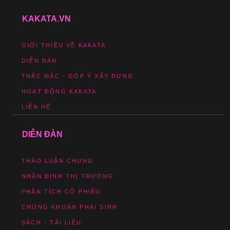
KAKATA.VN
GIỚI THIỆU VỀ KAKATA
DIỄN ĐÀN
THẮC MẮC - GÓP Ý XÂY DỰNG
HOẠT ĐỘNG KAKATA
LIÊN HỆ
DIỄN ĐÀN
THẢO LUẬN CHUNG
NHẬN ĐỊNH THỊ TRƯỜNG
PHÂN TÍCH CỔ PHIẾU
CHỨNG KHOÁN PHÁI SINH
SÁCH - TÀI LIỆU