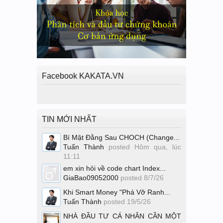
Facebook KAKATA.VN
TIN MỚI NHẤT
Bí Mật Đằng Sau CHOCH (Change...
Tuấn Thành
posted
Hôm qua, lúc
11:11
em xin hỏi về code chart Index...
GiaBao09052000
posted
8/7/26
Khi Smart Money "Phá Vỡ Ranh...
Tuấn Thành
posted
19/5/26
NHÀ ĐẦU TƯ CÁ NHÂN CẦN MỘT