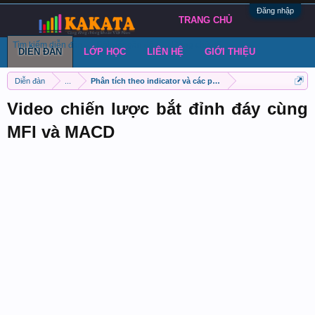
Đăng nhập
TRANG CHỦ
Tìm kiếm diễn đàn
Bài viết gần đây
Đăng chủ đề
DIỄN ĐÀN
LỚP HỌC
LIÊN HỆ
GIỚI THIỆU
Diễn đàn
...
Phân tích theo indicator và các phương pháp khác
Video chiến lược bắt đỉnh đáy cùng
MFI và MACD