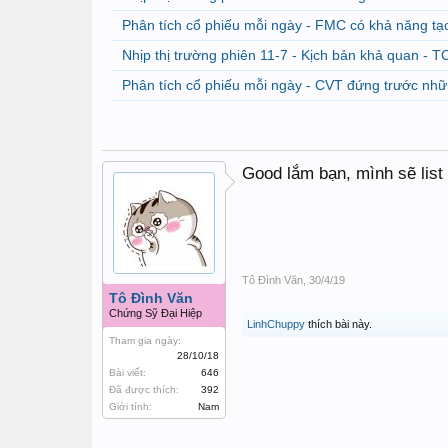
Phân tích cổ phiếu mỗi ngày - FMC có khả năng tạ
Nhịp thị trường phiên 11-7 - Kịch bản khả quan - T
Phân tích cổ phiếu mỗi ngày - CVT đứng trước nh
Good lắm bạn, mình sẽ list 
Tô Đình Văn
,
30/4/19
Tô Đình Văn
Chứng Sỹ Đại Hiệp
LinhChuppy
thích bài này.
Tham gia ngày:
28/10/18
Bài viết:
646
Đã được thích:
392
Giới tính:
Nam