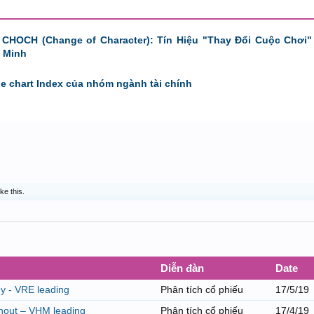
 CHOCH (Change of Character): Tín Hiệu "Thay Đổi Cuộc Chơi"
 Minh
de chart Index của nhóm ngành tài chính
ike this.
Diễn đàn
Date
ũy - VRE leading
Phân tích cổ phiếu
17/5/19
ashout – VHM leading
Phân tích cổ phiếu
17/4/19