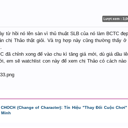
Lượt xem : 3,0
này từ hồi nó lên sàn vì thủ thuật SLB của nó làm BCTC đẹ
 chị Thảo thật giỏi. Và trg hợp này cũng thường thấy ở
.
JC đã chỉnh xong để vào chu kì tăng giá mới, dù giá dầu lê
ới, em sẽ watchlist con này để xem chị Thảo có cách nào
 CHOCH (Change of Character): Tín Hiệu "Thay Đổi Cuộc Chơi"
 Minh