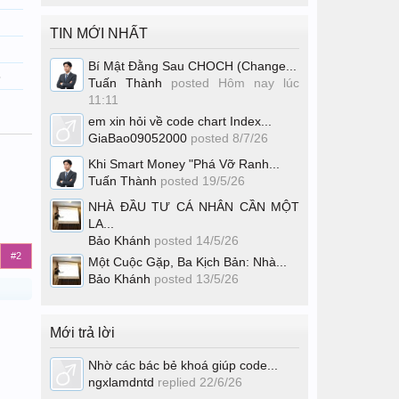
TIN MỚI NHẤT
Bí Mật Đằng Sau CHOCH (Change...
8
Tuấn Thành
posted
Hôm nay lúc
11:11
em xin hỏi về code chart Index...
GiaBao09052000
posted
8/7/26
Khi Smart Money "Phá Vỡ Ranh...
Tuấn Thành
posted
19/5/26
NHÀ ĐẦU TƯ CÁ NHÂN CẦN MỘT
LA...
Bảo Khánh
posted
14/5/26
#2
Một Cuộc Gặp, Ba Kịch Bản: Nhà...
Bảo Khánh
posted
13/5/26
Mới trả lời
Nhờ các bác bẻ khoá giúp code...
ngxlamdntd
replied
22/6/26