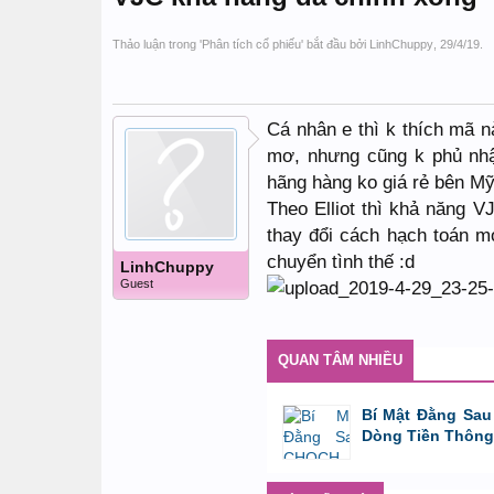
Thảo luận trong '
Phân tích cổ phiếu
' bắt đầu bởi
LinhChuppy
,
29/4/19
.
Cá nhân e thì k thích mã 
mơ, nhưng cũng k phủ nhận
hãng hàng ko giá rẻ bên Mỹ
Theo Elliot thì khả năng V
thay đổi cách hạch toán m
chuyển tình thế :d
LinhChuppy
Guest
QUAN TÂM NHIỀU
Bí Mật Đằng Sau
Dòng Tiền Thông
bởi
Tuấn Thành
,
8/8/26 lúc 11:11