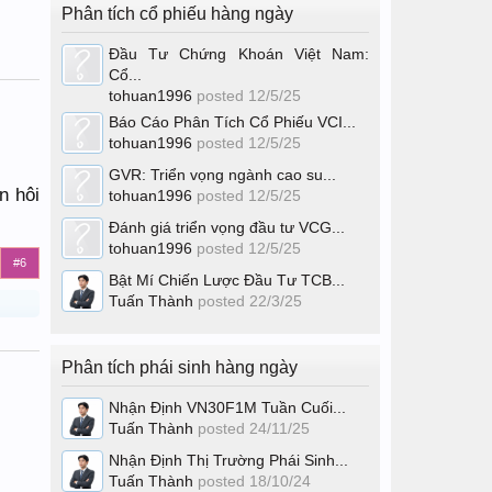
Phân tích cổ phiếu hàng ngày
Đầu Tư Chứng Khoán Việt Nam:
Cổ...
tohuan1996
posted
12/5/25
Báo Cáo Phân Tích Cổ Phiếu VCI...
tohuan1996
posted
12/5/25
GVR: Triển vọng ngành cao su...
n hôi
tohuan1996
posted
12/5/25
Đánh giá triển vọng đầu tư VCG...
tohuan1996
posted
12/5/25
#6
Bật Mí Chiến Lược Đầu Tư TCB...
Tuấn Thành
posted
22/3/25
Phân tích phái sinh hàng ngày
Nhận Định VN30F1M Tuần Cuối...
Tuấn Thành
posted
24/11/25
Nhận Định Thị Trường Phái Sinh...
Tuấn Thành
posted
18/10/24