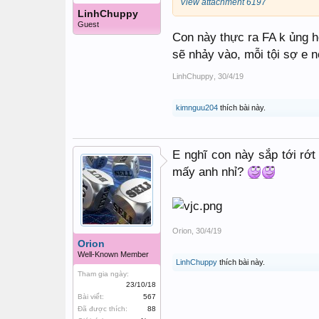
View attachment 6197
LinhChuppy
Guest
Con này thực ra FA k ủng hộ
sẽ nhảy vào, mỗi tội sợ e n
LinhChuppy
,
30/4/19
kimnguu204
thích bài này.
E nghĩ con này sắp tới rớt
mấy anh nhỉ?
Orion
,
30/4/19
Orion
Well-Known Member
LinhChuppy
thích bài này.
Tham gia ngày:
23/10/18
Bài viết:
567
Đã được thích:
88