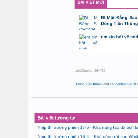
BÀI VIẾT MỚI
Bí Mật Đằng Sau
Dòng Tiền Thông
bởi
Tuấn Thành
,
8/8/26 lúc 11:11
em xin hỏi về co
bởi
GiaBao09052000
,
8/7/26 lúc 10:21
LinhChuppy
,
29/4/19
Orion
,
Bảo Khánh
and
chungkhoan2018
l
Bài viết tương tự
Nhịp thị trường phiên 17-5 - Khả năng tạo đà tích l
Nhịp thị trường phiên 16-4 – Khả năng rất cao W