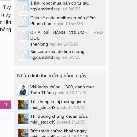
1 link robot mua bán do tự tay...
. Tuy
ngxlamdntd
replied
9/6/26
g mây
Chia sẻ code amibroker báo điểm...
n lên
Phong Lâm
replied
15/5/26
không
CHIA SẺ BẢNG VOLUME THEO
DÕI...
shenlong
replied
14/5/26
Xin code xuất dữ liệu chứng...
ngxlamdntd
replied
5/5/26
Nhận định thị trường hàng ngày
VN-Index thủng 1.600, danh mục...
Tuấn Thành
posted
10/11/25
Tôi không lo thị trường giảm –...
#3
midi_stock49
posted
3/11/25
Thị trường chứng khoán tuần...
midi_stock49
posted
2/11/25
Bức tranh chứng khoán ngày...
midi_stock49
posted
28/10/25