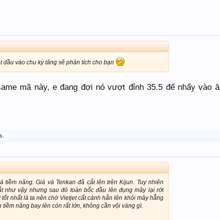
bắt đầu vào chu kỳ tăng sẽ phân tích cho bạn
me mã này, e đang đợi nó vượt đỉnh 35.5 để nhẩy vào ă
s.
á tiềm năng. Giá và Tenkan đã cắt lên trên Kijun. Tuy nhiên
ắt như vậy nhưng sau đó toàn bốc đầu lên đụng mây lại rớt
tốt nhất là ta nên chờ Vietjet cất cánh hẳn lên khỏi mây hẵng
 tiềm năng bay lên còn rất lớn, không cần vội vàng gì.