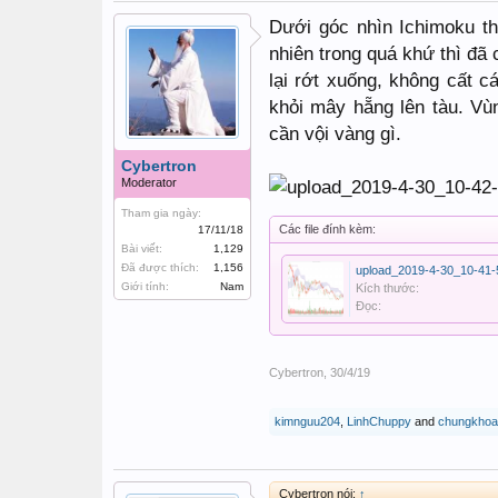
Dưới góc nhìn Ichimoku th
nhiên trong quá khứ thì đã
lại rớt xuống, không cất c
khỏi mây hẵng lên tàu. Vù
cần vội vàng gì.
Cybertron
Moderator
Tham gia ngày:
Các file đính kèm:
17/11/18
Bài viết:
1,129
Đã được thích:
1,156
upload_2019-4-30_10-41-
Giới tính:
Nam
Kích thước:
Đọc:
Cybertron
,
30/4/19
kimnguu204
,
LinhChuppy
and
chungkhoa
Cybertron nói:
↑