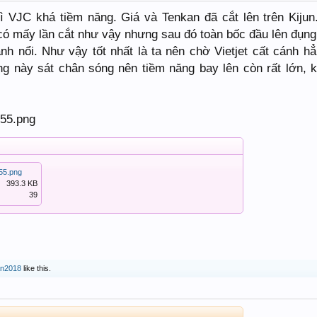
ì VJC khá tiềm năng. Giá và Tenkan đã cắt lên trên Kijun
 có mấy lần cắt như vậy nhưng sau đó toàn bốc đầu lên đụn
ánh nổi. Như vậy tốt nhất là ta nên chờ Vietjet cất cánh hẳ
ng này sát chân sóng nên tiềm năng bay lên còn rất lớn, 
55.png
393.3 KB
39
n2018
like this.