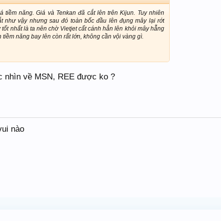
á tiềm năng. Giá và Tenkan đã cắt lên trên Kijun. Tuy nhiên
ắt như vậy nhưng sau đó toàn bốc đầu lên đụng mây lại rớt
tốt nhất là ta nên chờ Vietjet cất cánh hẳn lên khỏi mây hẵng
 tiềm năng bay lên còn rất lớn, không cần vội vàng gì.
óc nhìn về MSN, REE được ko ?
vui nào