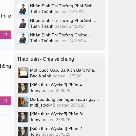
Nhận Định Thị Trường Phái Sinh...
Tuấn Thành
posted
16/10/24
thì e
Nhận Định Thị Trường Phái Sinh...
Tuấn Thành
posted
14/10/24
Nhận Định Thị Trường Chứng...
#7
Tuấn Thành
posted
14/10/24
Thảo luận - Chia sẻ chung
không
Một Cuộc Gặp, Ba Kịch Bản: Nhà...
Bảo Khánh
posted
13/5/26
[Kiến thức Wyckoff] Phần 4:...
Tomy
posted
30/9/25
Dự báo dòng tiền ngành sau ngày...
#8
midi_stock49
posted
28/9/25
[Kiến thức Wyckoff] Phần 3:...
Tomy
posted
26/9/25
[Kiến thức Wyckoff] Phần 2:...
Tomy
posted
23/9/25