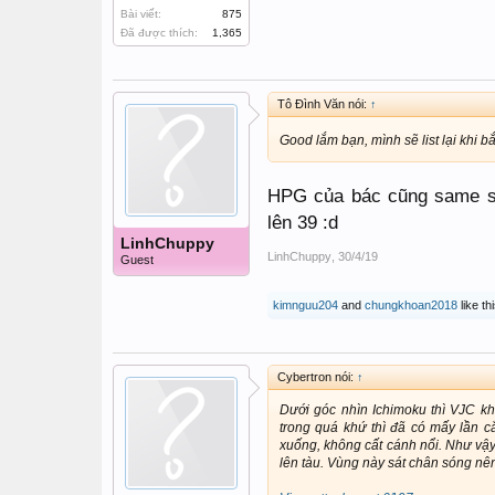
Bài viết:
875
Đã được thích:
1,365
Tô Đình Văn nói:
↑
Good lắm bạn, mình sẽ list lại khi 
HPG của bác cũng same sa
lên 39 :d
LinhChuppy
LinhChuppy
,
30/4/19
Guest
kimnguu204
and
chungkhoan2018
like thi
Cybertron nói:
↑
Dưới góc nhìn Ichimoku thì VJC kh
trong quá khứ thì đã có mấy lần c
xuống, không cất cánh nổi. Như vậy 
lên tàu. Vùng này sát chân sóng nên