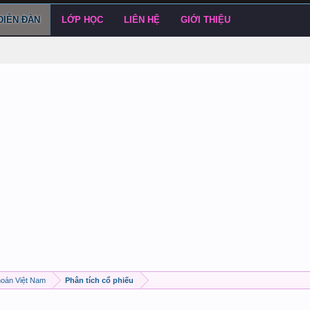
DIỄN ĐÀN
LỚP HỌC
LIÊN HỆ
GIỚI THIỆU
hoán Việt Nam
Phân tích cổ phiếu