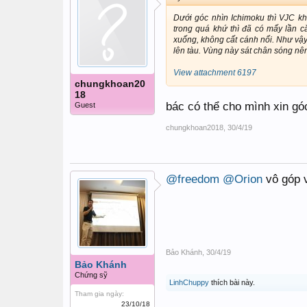
Dưới góc nhìn Ichimoku thì VJC kh
trong quá khứ thì đã có mấy lần c
xuống, không cất cánh nổi. Như vậy 
lên tàu. Vùng này sát chân sóng nên
View attachment 6197
chungkhoan20
18
bác có thể cho mình xin g
Guest
chungkhoan2018
,
30/4/19
@freedom
@Orion
vô góp 
Bảo Khánh
,
30/4/19
Bảo Khánh
Chứng sỹ
LinhChuppy
thích bài này.
Tham gia ngày:
23/10/18