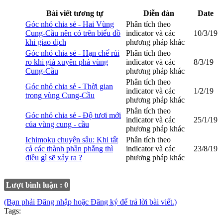
Bài viết tương tự
Diễn đàn
Date
Góc nhỏ chia sẻ - Hai Vùng
Phân tích theo
Cung-Cầu nên có trên biểu đồ
indicator và các
10/3/19
khi giao dịch
phương pháp khác
Góc nhỏ chia sẻ - Hạn chế rủi
Phân tích theo
ro khi giá xuyên phá vùng
indicator và các
8/3/19
Cung-Cầu
phương pháp khác
Phân tích theo
Góc nhỏ chia sẻ - Thời gian
indicator và các
1/2/19
trong vùng Cung-Cầu
phương pháp khác
Phân tích theo
Góc nhỏ chia sẻ - Độ tươi mới
indicator và các
25/1/19
của vùng cung - cầu
phương pháp khác
Ichimoku chuyên sâu: Khi tất
Phân tích theo
cả các thành phần phẳng thì
indicator và các
23/8/19
điều gì sẽ xảy ra ?
phương pháp khác
Lượt bình luận : 0
(Bạn phải Đăng nhập hoặc Đăng ký để trả lời bài viết.)
Tags: