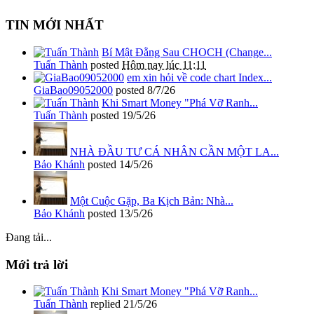
TIN MỚI NHẤT
Bí Mật Đằng Sau CHOCH (Change...
Tuấn Thành
posted
Hôm nay lúc 11:11
em xin hỏi về code chart Index...
GiaBao09052000
posted
8/7/26
Khi Smart Money "Phá Vỡ Ranh...
Tuấn Thành
posted
19/5/26
NHÀ ĐẦU TƯ CÁ NHÂN CẦN MỘT LA...
Bảo Khánh
posted
14/5/26
Một Cuộc Gặp, Ba Kịch Bản: Nhà...
Bảo Khánh
posted
13/5/26
Đang tải...
Mới trả lời
Khi Smart Money "Phá Vỡ Ranh...
Tuấn Thành
replied
21/5/26