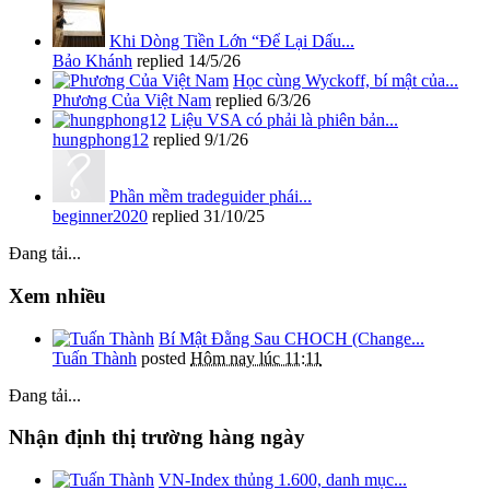
Khi Dòng Tiền Lớn “Để Lại Dấu...
Bảo Khánh
replied
14/5/26
Học cùng Wyckoff, bí mật của...
Phương Của Việt Nam
replied
6/3/26
Liệu VSA có phải là phiên bản...
hungphong12
replied
9/1/26
Phần mềm tradeguider phái...
beginner2020
replied
31/10/25
Đang tải...
Xem nhiều
Bí Mật Đằng Sau CHOCH (Change...
Tuấn Thành
posted
Hôm nay lúc 11:11
Đang tải...
Nhận định thị trường hàng ngày
VN-Index thủng 1.600, danh mục...