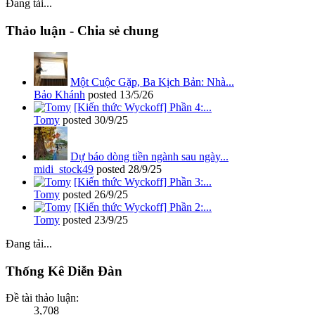
Đang tải...
Thảo luận - Chia sẻ chung
Một Cuộc Gặp, Ba Kịch Bản: Nhà...
Bảo Khánh
posted
13/5/26
[Kiến thức Wyckoff] Phần 4:...
Tomy
posted
30/9/25
Dự báo dòng tiền ngành sau ngày...
midi_stock49
posted
28/9/25
[Kiến thức Wyckoff] Phần 3:...
Tomy
posted
26/9/25
[Kiến thức Wyckoff] Phần 2:...
Tomy
posted
23/9/25
Đang tải...
Thống Kê Diễn Đàn
Đề tài thảo luận:
3,708