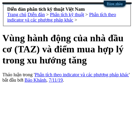
Đăng nhập
Diễn đàn phân tích kỹ thuật Việt Nam
Trang chủ
Diễn đàn
>
Phân tích kỹ thuật
>
Phân tích theo
indicator và các phương pháp khác
>
Vùng hành động của nhà đầu
cơ (TAZ) và điểm mua hợp lý
trong xu hướng tăng
Thảo luận trong '
Phân tích theo indicator và các phương pháp khác
'
bắt đầu bởi
Bảo Khánh
,
7/11/19
.