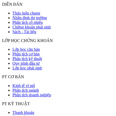
DIỄN ĐÀN
Thảo luận chung
Nhận định thị trường
Phân tích cổ phiếu
Chứng khoán phái sinh
Sách - Tài liệu
LỚP HỌC CHỨNG KHOÁN
Lớp học căn bản
Phân tích cơ bản
Phân tích kỹ thuật
Quy trình đầu tư
Lớp học phái sinh
PT CƠ BẢN
Kinh tế vĩ mô
Phân tích ngành
Phân tích doanh nghiệp
PT KỸ THUẬT
Thanh khoản