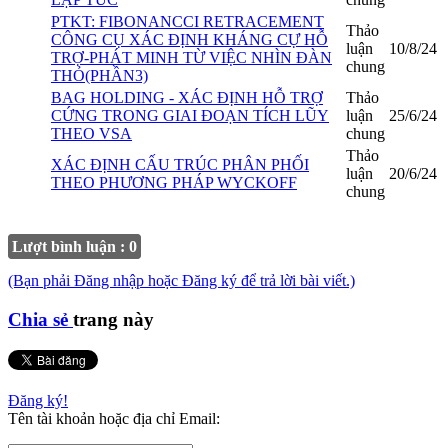
PTKT: FIBONANCCI RETRACEMENT
Thảo
CÔNG CỤ XÁC ĐỊNH KHÁNG CỰ HỖ
luận
10/8/24
TRỢ-PHÁT MINH TỪ VIỆC NHÌN ĐÀN
chung
THỎ(PHẦN3)
BAG HOLDING - XÁC ĐỊNH HỖ TRỢ
Thảo
CỨNG TRONG GIAI ĐOẠN TÍCH LŨY
luận
25/6/24
THEO VSA
chung
Thảo
XÁC ĐỊNH CẤU TRÚC PHÂN PHỐI
luận
20/6/24
THEO PHƯƠNG PHÁP WYCKOFF
chung
Lượt bình luận : 0
(Bạn phải Đăng nhập hoặc Đăng ký để trả lời bài viết.)
Chia sẻ
trang này
Đăng ký!
Tên tài khoản hoặc địa chỉ Email: