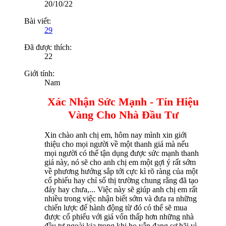
20/10/22
Bài viết:
29
Đã được thích:
22
Giới tính:
Nam
Xác Nhận Sức Mạnh - Tín Hiệu
Vàng Cho Nhà Đầu Tư
Xin chào anh chị em, hôm nay mình xin giới
thiệu cho mọi người về một thanh giá mà nếu
mọi người có thể tận dụng được sức mạnh thanh
giá này, nó sẽ cho anh chị em một gợi ý rất sớm
về phương hướng sắp tới cực kì rõ ràng của một
cổ phiếu hay chỉ số thị trường chung rằng đã tạo
đáy hay chưa,... Việc này sẽ giúp anh chị em rất
nhiều trong việc nhận biết sớm và đưa ra những
chiến lược để hành động từ đó có thể sẽ mua
được cổ phiếu với giá vốn thấp hơn những nhà
đầu tư ngoài kia trong khi họ vẫn đang sợ hãi vì