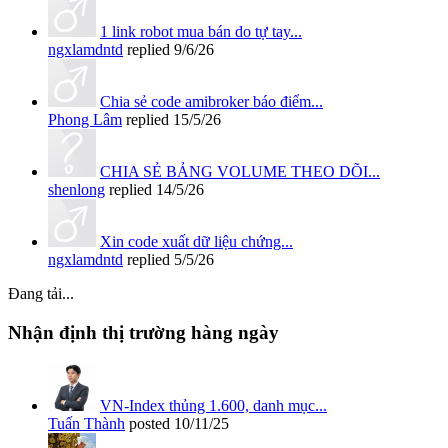
1 link robot mua bán do tự tay...
ngxlamdntd
replied
9/6/26
Chia sẻ code amibroker báo điểm...
Phong Lâm
replied
15/5/26
CHIA SẺ BẢNG VOLUME THEO DÕI...
shenlong
replied
14/5/26
Xin code xuất dữ liệu chứng...
ngxlamdntd
replied
5/5/26
Đang tải...
Nhận định thị trường hàng ngày
VN-Index thủng 1.600, danh mục...
Tuấn Thành
posted
10/11/25