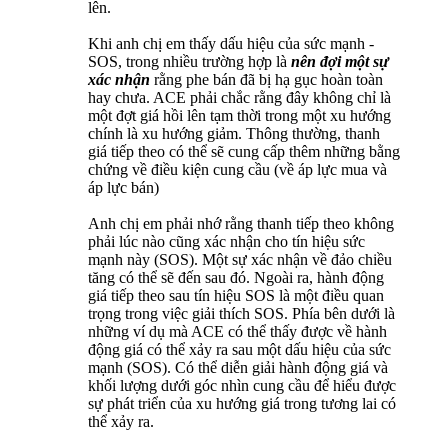
lên.
Khi anh chị em thấy dấu hiệu của sức mạnh -
SOS, trong nhiều trường hợp là
nên đợi một sự
xác nhận
rằng phe bán đã bị hạ gục hoàn toàn
hay chưa. ACE phải chắc rằng đây không chỉ là
một đợt giá hồi lên tạm thời trong một xu hướng
chính là xu hướng giảm. Thông thường, thanh
giá tiếp theo có thể sẽ cung cấp thêm những bằng
chứng về điều kiện cung cầu (về áp lực mua và
áp lực bán)
Anh chị em phải nhớ rằng thanh tiếp theo không
phải lúc nào cũng xác nhận cho tín hiệu sức
mạnh này (SOS). Một sự xác nhận về đảo chiều
tăng có thể sẽ đến sau đó. Ngoài ra, hành động
giá tiếp theo sau tín hiệu SOS là một điều quan
trọng trong việc giải thích SOS. Phía bên dưới là
những ví dụ mà ACE có thể thấy được về hành
động giá có thể xảy ra sau một dấu hiệu của sức
mạnh (SOS). Có thể diễn giải hành động giá và
khối lượng dưới góc nhìn cung cầu để hiểu được
sự phát triển của xu hướng giá trong tương lai có
thể xảy ra.