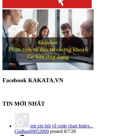
Facebook KAKATA.VN
TIN MỚI NHẤT
em xin hỏi về code chart Index...
GiaBao09052000
posted
8/7/26