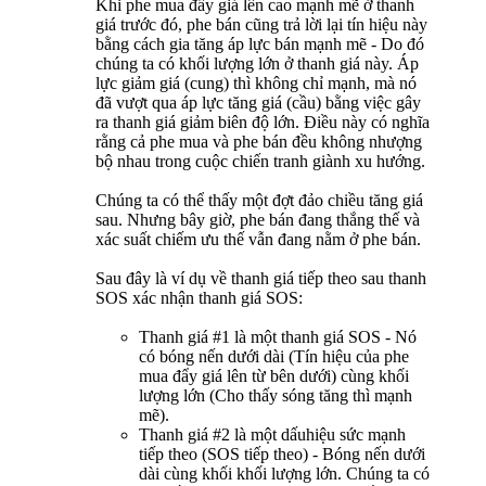
Khi phe mua đấy giá lên cao mạnh mẽ ở thanh
giá trước đó, phe bán cũng trả lời lại tín hiệu này
bằng cách gia tăng áp lực bán mạnh mẽ - Do đó
chúng ta có khối lượng lớn ở thanh giá này. Áp
lực giảm giá (cung) thì không chỉ mạnh, mà nó
đã vượt qua áp lực tăng giá (cầu) bằng việc gây
ra thanh giá giảm biên độ lớn. Điều này có nghĩa
rằng cả phe mua và phe bán đều không nhượng
bộ nhau trong cuộc chiến tranh giành xu hướng.
Chúng ta có thể thấy một đợt đảo chiều tăng giá
sau. Nhưng bây giờ, phe bán đang thắng thế và
xác suất chiếm ưu thế vẫn đang nằm ở phe bán.
Sau đây là ví dụ về thanh giá tiếp theo sau thanh
SOS xác nhận thanh giá SOS:
Thanh giá #1 là một thanh giá SOS - Nó
có bóng nến dưới dài (Tín hiệu của phe
mua đẩy giá lên từ bên dưới) cùng khối
lượng lớn (Cho thấy sóng tăng thì mạnh
mẽ).
Thanh giá #2 là một dấuhiệu sức mạnh
tiếp theo (SOS tiếp theo) - Bóng nến dưới
dài cùng khối khối lượng lớn. Chúng ta có