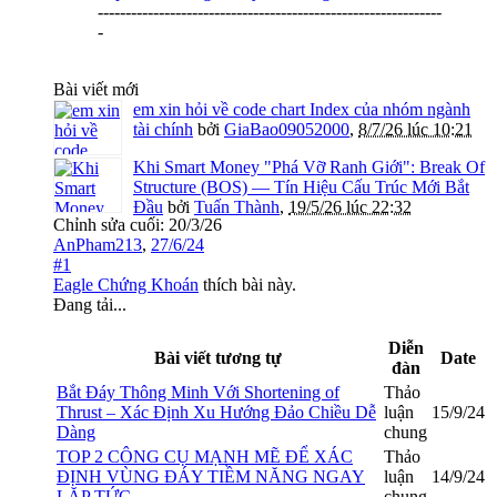
--------------------------------------------------------------
-
Bài viết mới
em xin hỏi về code chart Index của nhóm ngành
tài chính
bởi
GiaBao09052000
,
8/7/26 lúc 10:21
Khi Smart Money "Phá Vỡ Ranh Giới": Break Of
Structure (BOS) — Tín Hiệu Cấu Trúc Mới Bắt
Đầu
bởi
Tuấn Thành
,
19/5/26 lúc 22:32
Chỉnh sửa cuối:
20/3/26
AnPham213
,
27/6/24
#1
Eagle Chứng Khoán
thích bài này.
Đang tải...
Diễn
Bài viết tương tự
Date
đàn
Bắt Đáy Thông Minh Với Shortening of
Thảo
Thrust – Xác Định Xu Hướng Đảo Chiều Dễ
luận
15/9/24
Dàng
chung
TOP 2 CÔNG CỤ MẠNH MẼ ĐỂ XÁC
Thảo
ĐỊNH VÙNG ĐÁY TIỀM NĂNG NGAY
luận
14/9/24
LẶP TỨC
chung