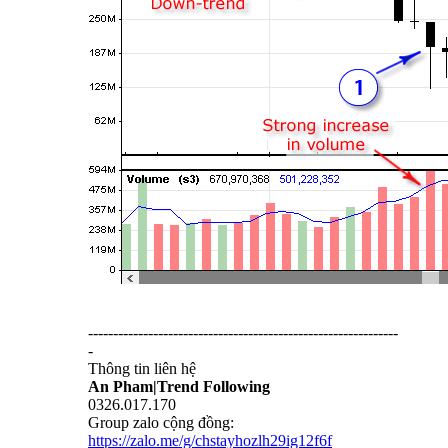
--------------------------------------------------------------
-
Thông tin liên hệ
An Pham|Trend Following
0326.017.170
Group zalo cộng đồng:
https://zalo.me/g/chstayhozlh29ig12f6f