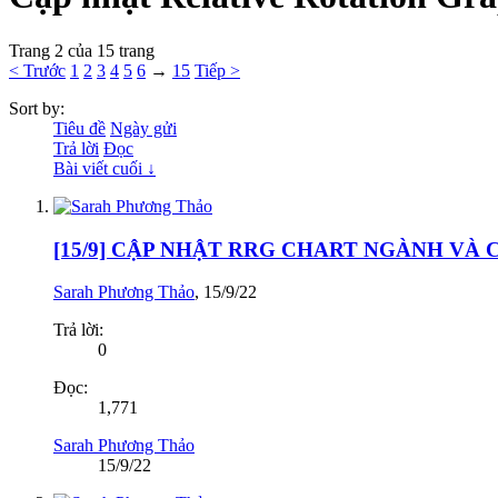
Trang 2 của 15 trang
< Trước
1
2
3
4
5
6
→
15
Tiếp >
Sort by:
Tiêu đề
Ngày gửi
Trả lời
Đọc
Bài viết cuối ↓
[15/9] CẬP NHẬT RRG CHART NGÀNH VÀ
Sarah Phương Thảo
,
15/9/22
Trả lời:
0
Đọc:
1,771
Sarah Phương Thảo
15/9/22