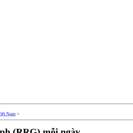
Việt Nam
>
aph (RRG) mỗi ngày