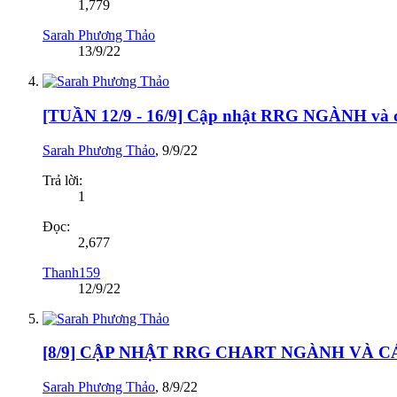
1,779
Sarah Phương Thảo
13/9/22
[TUẦN 12/9 - 16/9] Cập nhật RRG NGÀNH v
Sarah Phương Thảo
,
9/9/22
Trả lời:
1
Đọc:
2,677
Thanh159
12/9/22
[8/9] CẬP NHẬT RRG CHART NGÀNH VÀ 
Sarah Phương Thảo
,
8/9/22