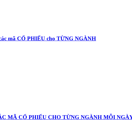
à các mã CỔ PHIẾU cho TỪNG NGÀNH
CÁC MÃ CỔ PHIẾU CHO TỪNG NGÀNH MỖI NGÀ