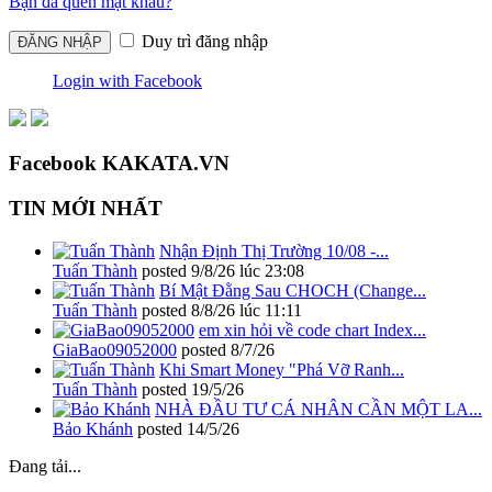
Bạn đã quên mật khẩu?
Duy trì đăng nhập
Login with Facebook
Facebook KAKATA.VN
TIN MỚI NHẤT
Nhận Định Thị Trường 10/08 -...
Tuấn Thành
posted
9/8/26 lúc 23:08
Bí Mật Đằng Sau CHOCH (Change...
Tuấn Thành
posted
8/8/26 lúc 11:11
em xin hỏi về code chart Index...
GiaBao09052000
posted
8/7/26
Khi Smart Money "Phá Vỡ Ranh...
Tuấn Thành
posted
19/5/26
NHÀ ĐẦU TƯ CÁ NHÂN CẦN MỘT LA...
Bảo Khánh
posted
14/5/26
Đang tải...