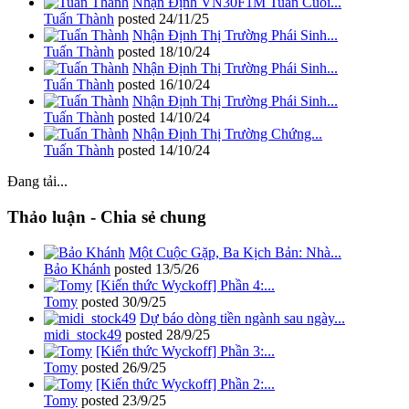
Nhận Định VN30F1M Tuần Cuối...
Tuấn Thành
posted
24/11/25
Nhận Định Thị Trường Phái Sinh...
Tuấn Thành
posted
18/10/24
Nhận Định Thị Trường Phái Sinh...
Tuấn Thành
posted
16/10/24
Nhận Định Thị Trường Phái Sinh...
Tuấn Thành
posted
14/10/24
Nhận Định Thị Trường Chứng...
Tuấn Thành
posted
14/10/24
Đang tải...
Thảo luận - Chia sẻ chung
Một Cuộc Gặp, Ba Kịch Bản: Nhà...
Bảo Khánh
posted
13/5/26
[Kiến thức Wyckoff] Phần 4:...
Tomy
posted
30/9/25
Dự báo dòng tiền ngành sau ngày...
midi_stock49
posted
28/9/25
[Kiến thức Wyckoff] Phần 3:...
Tomy
posted
26/9/25
[Kiến thức Wyckoff] Phần 2:...
Tomy
posted
23/9/25