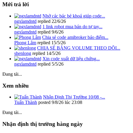
Mới trả lời
Nhờ các bác bẻ khoá giúp code...
ngxlamdntd
replied
22/6/26
1 link robot mua bán do tự tay...
ngxlamdntd
replied
9/6/26
Chia sẻ code amibroker báo điểm...
Phong Lâm
replied
15/5/26
CHIA SẺ BẢNG VOLUME THEO DÕI...
shenlong
replied
14/5/26
Xin code xuất dữ liệu chứng...
ngxlamdntd
replied
5/5/26
Đang tải...
Xem nhiều
Nhận Định Thị Trường 10/08 -...
Tuấn Thành
posted
9/8/26 lúc 23:08
Đang tải...
Nhận định thị trường hàng ngày