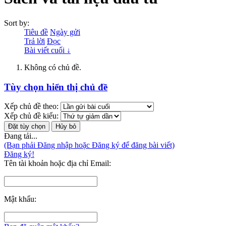
Sort by:
Tiêu đề
Ngày gửi
Trả lời
Đọc
Bài viết cuối ↓
Không có chủ đề.
Tùy chọn hiển thị chủ đề
Xếp chủ đề theo:
Xếp chủ đề kiểu:
Đang tải...
(Bạn phải Đăng nhập hoặc Đăng ký để đăng bài viết)
Đăng ký!
Tên tài khoản hoặc địa chỉ Email:
Mật khẩu: