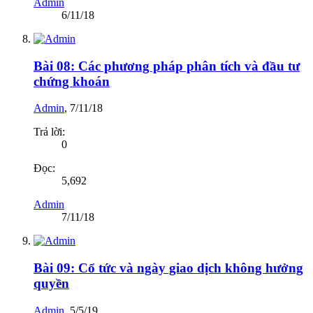
Admin
6/11/18
Bài 08: Các phương pháp phân tích và đầu tư
chứng khoán
Admin
,
7/11/18
Trả lời:
0
Đọc:
5,692
Admin
7/11/18
Bài 09: Cổ tức và ngày giao dịch không hưởng
quyền
Admin
,
5/5/19