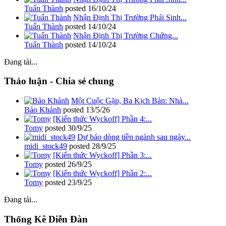
Tuấn Thành
posted
16/10/24
Nhận Định Thị Trường Phái Sinh...
Tuấn Thành
posted
14/10/24
Nhận Định Thị Trường Chứng...
Tuấn Thành
posted
14/10/24
Đang tải...
Thảo luận - Chia sẻ chung
Một Cuộc Gặp, Ba Kịch Bản: Nhà...
Bảo Khánh
posted
13/5/26
[Kiến thức Wyckoff] Phần 4:...
Tomy
posted
30/9/25
Dự báo dòng tiền ngành sau ngày...
midi_stock49
posted
28/9/25
[Kiến thức Wyckoff] Phần 3:...
Tomy
posted
26/9/25
[Kiến thức Wyckoff] Phần 2:...
Tomy
posted
23/9/25
Đang tải...
Thống Kê Diễn Đàn