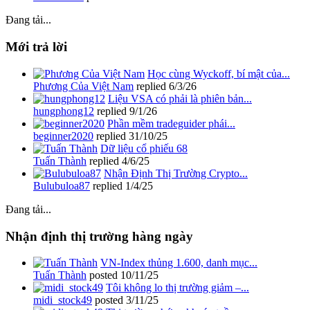
Đang tải...
Mới trả lời
Học cùng Wyckoff, bí mật của...
Phương Của Việt Nam
replied
6/3/26
Liệu VSA có phải là phiên bản...
hungphong12
replied
9/1/26
Phần mềm tradeguider phái...
beginner2020
replied
31/10/25
Dữ liệu cổ phiếu 68
Tuấn Thành
replied
4/6/25
Nhận Định Thị Trường Crypto...
Bulubuloa87
replied
1/4/25
Đang tải...
Nhận định thị trường hàng ngày
VN-Index thủng 1.600, danh mục...
Tuấn Thành
posted
10/11/25
Tôi không lo thị trường giảm –...
midi_stock49
posted
3/11/25