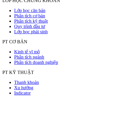
LỚP HỌC CHỨNG KHOÁN
Lớp học căn bản
Phân tích cơ bản
Phân tích kỹ thuật
Quy trình đầu tư
Lớp học phái sinh
PT CƠ BẢN
Kinh tế vĩ mô
Phân tích ngành
Phân tích doanh nghiệp
PT KỸ THUẬT
Thanh khoản
Xu hướng
Indicator