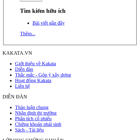
Tìm kiếm hữu ích
Bài viết gần đây
Thêm...
KAKATA.VN
Giới thiệu về Kakata
Diễn đàn
Thắc mắc - Góp ý xây dựng
Hoạt động Kakata
Liên hệ
DIỄN ĐÀN
Thảo luận chung
Nhận định thị trường
Phân tích cổ phiếu
Chứng khoán phái sinh
Sách - Tài liệu