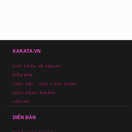
KAKATA.VN
GIỚI THIỆU VỀ KAKATA
DIỄN ĐÀN
THẮC MẮC - GÓP Ý XÂY DỰNG
HOẠT ĐỘNG KAKATA
LIÊN HỆ
DIỄN ĐÀN