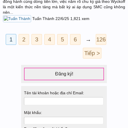
đồng hành cùng dòng tiền lớn, việc nắm rõ chu kỳ giá theo Wyckoff
là một kiến thức nền tảng mà bất kỳ ai áp dụng SMC cũng không
nên...
Tuấn Thành
22/6/25
1,821
xem
1
2
3
4
5
6
→
126
Tiếp >
Đăng ký!
Tên tài khoản hoặc địa chỉ Email:
Mật khẩu: