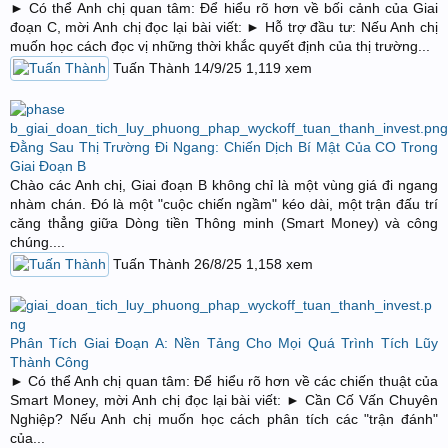
► Có thể Anh chị quan tâm: Để hiểu rõ hơn về bối cảnh của Giai
đoạn C, mời Anh chị đọc lại bài viết: ► Hỗ trợ đầu tư: Nếu Anh chị
muốn học cách đọc vị những thời khắc quyết định của thị trường...
Tuấn Thành
14/9/25
1,119
xem
Đằng Sau Thị Trường Đi Ngang: Chiến Dịch Bí Mật Của CO Trong
Giai Đoạn B
Chào các Anh chị, Giai đoạn B không chỉ là một vùng giá đi ngang
nhàm chán. Đó là một "cuộc chiến ngầm" kéo dài, một trận đấu trí
căng thẳng giữa Dòng tiền Thông minh (Smart Money) và công
chúng....
Tuấn Thành
26/8/25
1,158
xem
Phân Tích Giai Đoạn A: Nền Tảng Cho Mọi Quá Trình Tích Lũy
Thành Công
► Có thể Anh chị quan tâm: Để hiểu rõ hơn về các chiến thuật của
Smart Money, mời Anh chị đọc lại bài viết: ► Cần Cố Vấn Chuyên
Nghiệp? Nếu Anh chị muốn học cách phân tích các "trận đánh"
của...