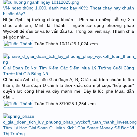
VN-Index thủng 1.600, danh mục bay 40%: Thoát chạy hay chuẩn
bị săn đáy?
Nhận định thị trường chứng khoán – Phía sau những nỗi sợ Xin
chào anh em, Mình là Thành – người sử dụng phương pháp
Wyckoff để đầu tư và tư vấn đầu tư. Trong bài viết này, Thành chia
sẻ góc nhìn...
Tuấn Thành
10/11/25
1,024
xem
Giai Đoạn D: Nơi Tìm Kiếm Các Điểm Mua Lý Tưởng Cuối Cùng
Trước Khi Giá Bùng Nổ
Chào các Anh chị, nếu Giai đoạn A, B, C là quá trình chuẩn bị âm
thầm, thì Giai đoạn D chính là thời khắc của một cuộc "tiếp quản"
quyền lực công khai và đầy mạnh mẽ. Đây là lúc phe Mua, dẫn
đầu...
Tuấn Thành
3/10/25
1,254
xem
Tâm Lý Học Giai Đoạn C: "Màn Kịch" Của Smart Money Để Đọc Vị
Thị Trường