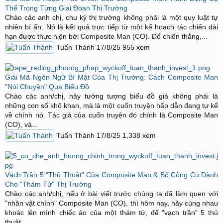
Thể Trong Từng Giai Đoạn Thị Trường
Chào các anh chị, chu kỳ thị trường không phải là một quy luật tự
nhiên bí ẩn. Nó là kết quả trực tiếp từ một kế hoạch tác chiến dài
hạn được thực hiện bởi Composite Man (CO). Để chiến thắng,...
Tuấn Thành
17/8/25
955
xem
Giải Mã Ngôn Ngữ Bí Mật Của Thị Trường: Cách Composite Man
"Nói Chuyện" Qua Biểu Đồ
Chào các anh/chị, hãy tưởng tượng biểu đồ giá không phải là
những con số khô khan, mà là một cuốn truyện hấp dẫn đang tự kể
về chính nó. Tác giả của cuốn truyện đó chính là Composite Man
(CO), và...
Tuấn Thành
17/8/25
1,338
xem
Vạch Trần 5 "Thủ Thuật" Của Composite Man & Bộ Công Cụ Dành
Cho "Thám Tử" Thị Trường
Chào các anh/chị, nếu ở bài viết trước chúng ta đã làm quen với
"nhân vật chính" Composite Man (CO), thì hôm nay, hãy cùng nhau
khoác lên mình chiếc áo của một thám tử, để "vạch trần" 5 thủ
thuật...