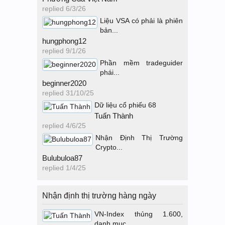
replied
6/3/26
Liệu VSA có phải là phiên
bản...
hungphong12
replied
9/1/26
Phần mềm tradeguider
phái...
beginner2020
replied
31/10/25
Dữ liệu cổ phiếu 68
Tuấn Thành
replied
4/6/25
Nhận Định Thị Trường
Crypto...
Bulubuloa87
replied
1/4/25
Nhận định thị trường hàng ngày
VN-Index thủng 1.600,
danh mục...