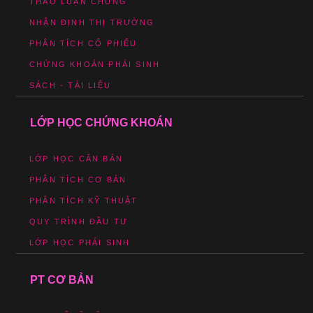
THẢO LUẬN CHUNG
NHẬN ĐỊNH THỊ TRƯỜNG
PHÂN TÍCH CỔ PHIẾU
CHỨNG KHOÁN PHÁI SINH
SÁCH - TÀI LIỆU
LỚP HỌC CHỨNG KHOÁN
LỚP HỌC CĂN BẢN
PHÂN TÍCH CƠ BẢN
PHÂN TÍCH KỸ THUẬT
QUY TRÌNH ĐẦU TƯ
LỚP HỌC PHÁI SINH
PT CƠ BẢN