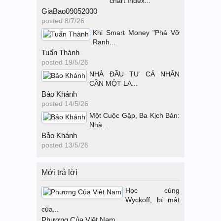
chart Index...
GiaBao09052000
posted
8/7/26
Khi Smart Money "Phá Vỡ
Ranh...
Tuấn Thành
posted
19/5/26
NHÀ ĐẦU TƯ CÁ NHÂN
CẦN MỘT LA...
Bảo Khánh
posted
14/5/26
Một Cuộc Gặp, Ba Kịch Bản:
Nhà...
Bảo Khánh
posted
13/5/26
Mới trả lời
Học cùng
Wyckoff, bí mật
của...
Phương Của Việt Nam