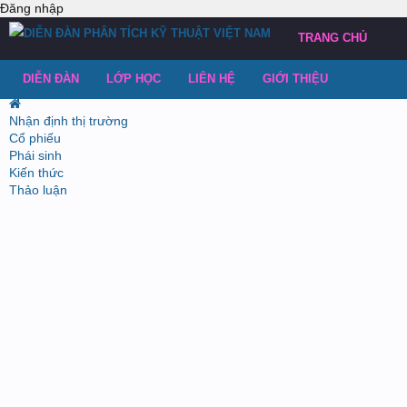
Đăng nhập
TRANG CHỦ
DIỄN ĐÀN
LỚP HỌC
LIÊN HỆ
GIỚI THIỆU
Nhận định thị trường
Cổ phiếu
Phái sinh
Kiến thức
Thảo luận