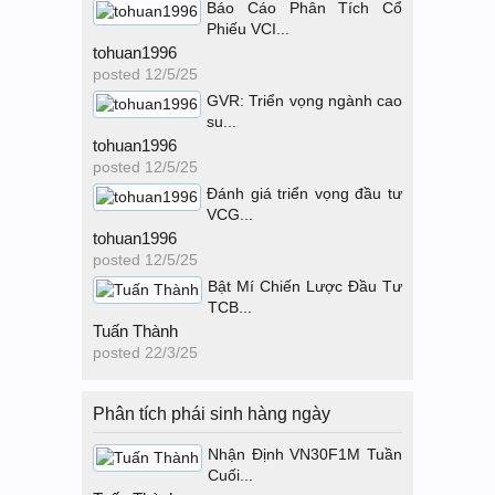
Báo Cáo Phân Tích Cổ
Phiếu VCI...
tohuan1996
posted
12/5/25
GVR: Triển vọng ngành cao
su...
tohuan1996
posted
12/5/25
Đánh giá triển vọng đầu tư
VCG...
tohuan1996
posted
12/5/25
Bật Mí Chiến Lược Đầu Tư
TCB...
Tuấn Thành
posted
22/3/25
Phân tích phái sinh hàng ngày
Nhận Định VN30F1M Tuần
Cuối...