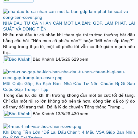
NHÀ ĐẦU TƯ CÁ NHÂN CẦN MỘT LA BÀN: GDP, LẠM PHÁT, LÃI
SUẤT VÀ DÒNG TIỀN
Nhiều nhà đầu tư cá nhân khi tham gia thị trường thường bắt đầu
bằng câu hỏi: “Nên mua cổ phiếu nào?” hoặc “Mã nào sắp tăng?”.
Nhưng trong thực tế, một cổ phiếu tốt vẫn có thể giảm mạnh nếu
thị...
Bảo Khánh
14/5/26
629
xem
Một Cuộc Gặp, Ba Kịch Bản: Nhà Đầu Tư Nên Chuẩn Bị Gì Sau
Cuộc Gặp Trump - Tập
Trong đầu tư, đôi khi thị trường không cần một tin cực tốt để tăng.
Chỉ cần một rủi ro lớn không trở nên tệ hơn, dòng tiền đã có lý do
để thay đổi trạng thái. Đó là lý do chuyến Tổng thống Trump...
Bảo Khánh
13/5/26
430
xem
Khi Dòng Tiền Lớn “Để Lại Dấu Chân”: 4 Mẫu VSA Giúp Bạn Nhìn