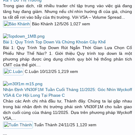
Ra Ý Đồ Thị Trường
Trong giao dịch, rất nhiều trader chỉ tập trung vào việc giá đang
tăng hay đang giảm. Nhưng nếu chỉ nhìn hướng đi của giá, chúng
ta rất dễ rơi vào bẫy của thị trường. Với VSA – Volume Spread...
Bảo Khánh
12/5/26
1,027
xem
Bài 1: Quy Trình Top Down Và Chứng Khoán Cây Khế
Bài 1: Quy Trình Top Down Rút Ngắn Thời Gian Lựa Chọn Cổ
Phiếu Như Thế Nào? 1. Giới thiệu Quy trình top down là một
phương pháp được ứng dụng chính quy bởi hệ thống phân tích
CMT của thế giới....
C.Luận
10/12/25
1,219
xem
Nhận Định VN30F1M Tuần Cuối Tháng 11/2025: Góc Nhìn Wyckoff
VSA & Cơ Hội Long Tại Phase C
Chào các Anh chị nhà đầu tư, Thành đây. Chúng ta lại gặp nhau
trong bài nhận định thị trường phái sinh VN30F1M cho tuần giao
dịch cuối cùng của tháng 11/2025. Dựa trên phương pháp Wyckoff
VSA,...
Tuấn Thành
24/11/25
1,120
xem