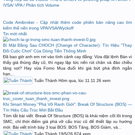
/VSA/ VPA / Phân tích Volume
Code Amibroker - Cập nhật thêm code phiên bản nâng cao tìm
kiếm thế nến trong VPA/VSA/Wyckoff
Tin mới nhất
Bí Mật Đằng Sau CHOCH (Change of Character): Tín Hiệu "Thay
Đổi Cuộc Chơi" Của Dòng Tiền Thông Minh
Đã bao giờ anh em rơi vào tình cảnh cay đắng: Vừa đặt lệnh Bán vì
thấy giá thủng đáy cũ, thì ngay lập tức nến rút chân và đảo chiều
tăng vọt? Hay vừa Fomo Mua đuổi khi giá bứt phá đỉnh ngắn
hạn,...
Tuấn Thành
Hôm qua, lúc 11:11
26
xem
Khi Smart Money "Phá Vỡ Ranh Giới": Break Of Structure (BOS) —
Tín Hiệu Cấu Trúc Mới Bắt Đầu
Tóm tắt bài viết: Break Of Structure (BOS) là khái niệm cốt lõi trong
SMC, chỉ thời điểm giá phá vỡ cấu trúc cũ để thiết lập xu hướng
mới. Bài viết trình bày 3 loại BOS: BOS Tăng, BOS Giảm, và...
Tuấn Thành
19/5/26
874
xem