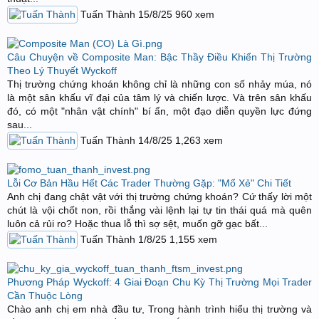
Tuấn Thành
15/8/25
960
xem
Câu Chuyện về Composite Man: Bậc Thầy Điều Khiển Thị Trường
Theo Lý Thuyết Wyckoff
Thị trường chứng khoán không chỉ là những con số nhảy múa, nó
là một sân khấu vĩ đại của tâm lý và chiến lược. Và trên sân khấu
đó, có một "nhân vật chính" bí ẩn, một đạo diễn quyền lực đứng
sau...
Tuấn Thành
14/8/25
1,263
xem
Lỗi Cơ Bản Hầu Hết Các Trader Thường Gặp: "Mổ Xẻ" Chi Tiết
Anh chị đang chật vật với thị trường chứng khoán? Cứ thấy lời một
chút là vội chốt non, rồi thắng vài lệnh lại tự tin thái quá mà quên
luôn cả rủi ro? Hoặc thua lỗ thì sợ sệt, muốn gỡ gạc bất...
Tuấn Thành
1/8/25
1,155
xem
Phương Pháp Wyckoff: 4 Giai Đoạn Chu Kỳ Thị Trường Mọi Trader
Cần Thuộc Lòng
Chào anh chị em nhà đầu tư, Trong hành trình hiểu thị trường và