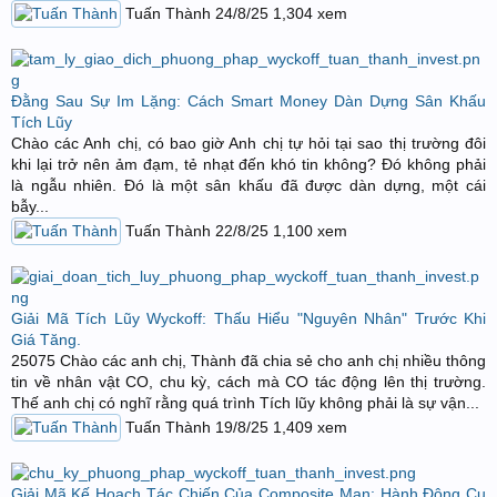
Tuấn Thành
24/8/25
1,304
xem
Đằng Sau Sự Im Lặng: Cách Smart Money Dàn Dựng Sân Khấu
Tích Lũy
Chào các Anh chị, có bao giờ Anh chị tự hỏi tại sao thị trường đôi
khi lại trở nên ảm đạm, tẻ nhạt đến khó tin không? Đó không phải
là ngẫu nhiên. Đó là một sân khấu đã được dàn dựng, một cái
bẫy...
Tuấn Thành
22/8/25
1,100
xem
Giải Mã Tích Lũy Wyckoff: Thấu Hiểu "Nguyên Nhân" Trước Khi
Giá Tăng.
25075 Chào các anh chị, Thành đã chia sẻ cho anh chị nhiều thông
tin về nhân vật CO, chu kỳ, cách mà CO tác động lên thị trường.
Thế anh chị có nghĩ rằng quá trình Tích lũy không phải là sự vận...
Tuấn Thành
19/8/25
1,409
xem
Giải Mã Kế Hoạch Tác Chiến Của Composite Man: Hành Động Cụ