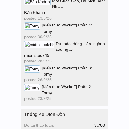
Một Cuộc Gặp, Ba Kịch Bản:
Nhà...
Bảo Khánh
posted
13/5/26
[Kiến thức Wyckoff] Phần 4:...
Tomy
posted
30/9/25
Dự báo dòng tiền ngành
sau ngày...
midi_stock49
posted
28/9/25
[Kiến thức Wyckoff] Phần 3:...
Tomy
posted
26/9/25
[Kiến thức Wyckoff] Phần 2:...
Tomy
posted
23/9/25
Thống Kê Diễn Đàn
Đề tài thảo luận:
3,708