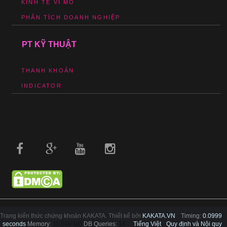
KINH TẾ VĨ MÔ
PHÂN TÍCH DOANH NGHIỆP
PT KỸ THUẬT
THANH KHOẢN
INDICATOR
Trang kiến thức chứng khoán KAKATA. Thiết kế bởi
KAKATA.VN
Timing:
0.0999
seconds
Memory:
11.046 MB
DB Queries:
14
Tiếng Việt
Quy định và Nội quy