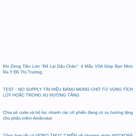
Khi Dòng Tiền Lớn “Để Lại Dấu Chân”: 4 Mẫu VSA Giúp Bạn Nhìn
Ra Ý Đồ Thị Trường
TEST - NO SUPPLY TÍN HIỆU ĐÁNG MONG CHỜ TỪ VÙNG TÍCH
LŨY HOẶC TRONG XU HƯỚNG TĂNG
Chia sẻ code và bộ lọc nhanh các cổ phiếu đang có xu hướng tăng
cho phần mềm Amibroker
Tổng hợp tất cả VIDEO THỰC CHIẾN về phương pháp WYCKOFF