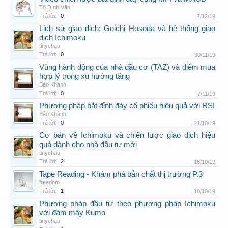
Tô Đình Văn
Trả lời:
0
7/12/19
Lịch sử giao dịch: Goichi Hosoda và hệ thống giao
dịch Ichimoku
tinychau
Trả lời:
0
30/11/19
Vùng hành động của nhà đầu cơ (TAZ) và điểm mua
hợp lý trong xu hướng tăng
Bảo Khánh
Trả lời:
0
7/11/19
Phương pháp bắt đỉnh đáy cổ phiếu hiệu quả với RSI
Bảo Khánh
Trả lời:
0
21/10/19
Cơ bản về Ichimoku và chiến lược giao dịch hiệu
quả dành cho nhà đầu tư mới
tinychau
Trả lời:
2
18/10/19
Tape Reading - Khám phá bản chất thị trường P.3
freedom
Trả lời:
1
10/10/19
Phương pháp đầu tư theo phương pháp Ichimoku
với đám mây Kumo
tinychau