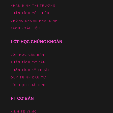
NHẬN ĐỊNH THỊ TRƯỜNG
PHÂN TÍCH CỔ PHIẾU
CHỨNG KHOÁN PHÁI SINH
SÁCH - TÀI LIỆU
LỚP HỌC CHỨNG KHOÁN
LỚP HỌC CĂN BẢN
PHÂN TÍCH CƠ BẢN
PHÂN TÍCH KỸ THUẬT
QUY TRÌNH ĐẦU TƯ
LỚP HỌC PHÁI SINH
PT CƠ BẢN
KINH TẾ VĨ MÔ