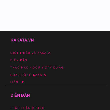
KAKATA.VN
GIỚI THIỆU VỀ KAKATA
DIỄN ĐÀN
THẮC MẮC - GÓP Ý XÂY DỰNG
HOẠT ĐỘNG KAKATA
LIÊN HỆ
DIỄN ĐÀN
THẢO LUẬN CHUNG