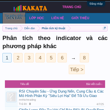
Đăng nhập
TRANG CHỦ
Tìm kiếm diễn đàn
Bài viết gần đây
Đăng chủ đề
DIỄN ĐÀN
LỚP HỌC
LIÊN HỆ
GIỚI THIỆU
Trang chủ
Diễn đàn
Phân tích kỹ thuật
Phân tích theo indicator và các
phương pháp khác
1
2
3
4
5
6
→
8
Tiếp >
Tiêu đề
Bài viết cuối ↓
RSI Chuyên Sâu - Ứng Dụng Nến, Cung Cầu & Các
Mô Hình Phân Kỳ "Siêu Lợi Hại" Để Tối Ưu Giao
mrthichtrading
Trả lời:
0
4/7/25