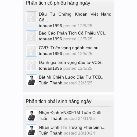
Phân tích cổ phiếu hàng ngày
Đầu Tư Chứng Khoán Việt Nam:
Cổ...
tohuan1996
posted
12/5/25
Báo Cáo Phân Tích Cổ Phiếu VCI...
tohuan1996
posted
12/5/25
GVR: Triển vọng ngành cao su...
tohuan1996
posted
12/5/25
Đánh giá triển vọng đầu tư VCG...
tohuan1996
posted
12/5/25
Bật Mí Chiến Lược Đầu Tư TCB...
Tuấn Thành
posted
22/3/25
Phân tích phái sinh hàng ngày
Nhận Định VN30F1M Tuần Cuối...
Tuấn Thành
posted
24/11/25
Nhận Định Thị Trường Phái Sinh...
Tuấn Thành
posted
18/10/24