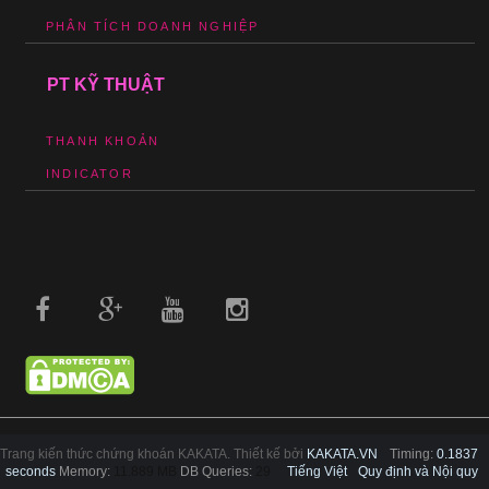
PHÂN TÍCH DOANH NGHIỆP
PT KỸ THUẬT
THANH KHOẢN
INDICATOR
Trang kiến thức chứng khoán KAKATA. Thiết kế bởi
KAKATA.VN
Timing:
0.1837
seconds
Memory:
11.889 MB
DB Queries:
29
Tiếng Việt
Quy định và Nội quy