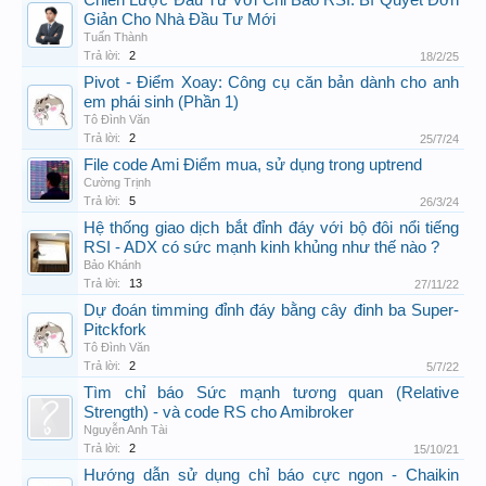
Chiến Lược Đầu Tư Với Chỉ Báo RSI: Bí Quyết Đơn
Giản Cho Nhà Đầu Tư Mới
Tuấn Thành
Trả lời:
2
18/2/25
Pivot - Điểm Xoay: Công cụ căn bản dành cho anh
em phái sinh (Phần 1)
Tô Đình Văn
Trả lời:
2
25/7/24
File code Ami Điểm mua, sử dụng trong uptrend
Cường Trịnh
Trả lời:
5
26/3/24
Hệ thống giao dịch bắt đỉnh đáy với bộ đôi nổi tiếng
RSI - ADX có sức mạnh kinh khủng như thế nào ?
Bảo Khánh
Trả lời:
13
27/11/22
Dự đoán timming đỉnh đáy bằng cây đinh ba Super-
Pitckfork
Tô Đình Văn
Trả lời:
2
5/7/22
Tìm chỉ báo Sức mạnh tương quan (Relative
Strength) - và code RS cho Amibroker
Nguyễn Anh Tài
Trả lời:
2
15/10/21
Hướng dẫn sử dụng chỉ báo cực ngon - Chaikin