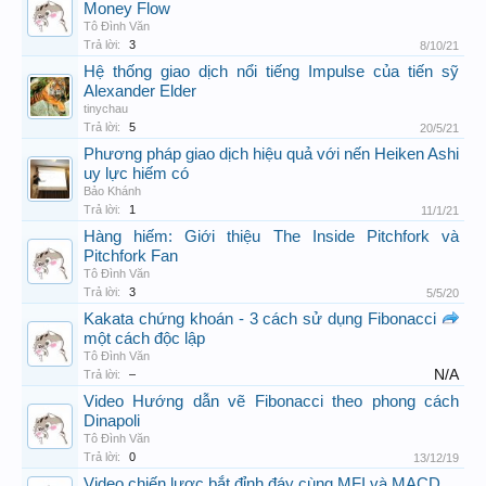
Money Flow
Tô Đình Văn
Trả lời:
3
8/10/21
Hệ thống giao dịch nổi tiếng Impulse của tiến sỹ
Alexander Elder
tinychau
Trả lời:
5
20/5/21
Phương pháp giao dịch hiệu quả với nến Heiken Ashi
uy lực hiếm có
Bảo Khánh
Trả lời:
1
11/1/21
Hàng hiếm: Giới thiệu The Inside Pitchfork và
Pitchfork Fan
Tô Đình Văn
Trả lời:
3
5/5/20
Kakata chứng khoán - 3 cách sử dụng Fibonacci
một cách độc lập
Tô Đình Văn
N/A
Trả lời:
–
Video Hướng dẫn vẽ Fibonacci theo phong cách
Dinapoli
Tô Đình Văn
Trả lời:
0
13/12/19
Video chiến lược bắt đỉnh đáy cùng MFI và MACD