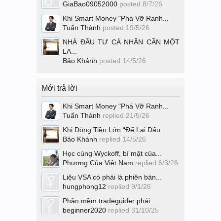
GiaBao09052000
posted
8/7/26
Khi Smart Money "Phá Vỡ Ranh...
Tuấn Thành
posted
19/5/26
NHÀ ĐẦU TƯ CÁ NHÂN CẦN MỘT
LA...
Bảo Khánh
posted
14/5/26
Mới trả lời
Khi Smart Money "Phá Vỡ Ranh...
Tuấn Thành
replied
21/5/26
Khi Dòng Tiền Lớn “Để Lại Dấu...
Bảo Khánh
replied
14/5/26
Học cùng Wyckoff, bí mật của...
Phương Của Việt Nam
replied
6/3/26
Liệu VSA có phải là phiên bản...
hungphong12
replied
9/1/26
Phần mềm tradeguider phái...
beginner2020
replied
31/10/25