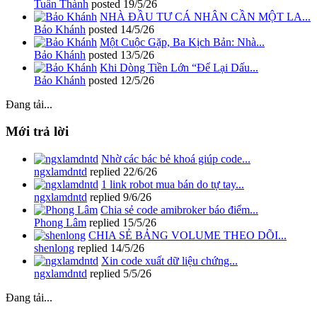
Tuấn Thành
posted
19/5/26
NHÀ ĐẦU TƯ CÁ NHÂN CẦN MỘT LA...
Bảo Khánh
posted
14/5/26
Một Cuộc Gặp, Ba Kịch Bản: Nhà...
Bảo Khánh
posted
13/5/26
Khi Dòng Tiền Lớn “Để Lại Dấu...
Bảo Khánh
posted
12/5/26
Đang tải...
Mới trả lời
Nhờ các bác bẻ khoá giúp code...
ngxlamdntd
replied
22/6/26
1 link robot mua bán do tự tay...
ngxlamdntd
replied
9/6/26
Chia sẻ code amibroker báo điểm...
Phong Lâm
replied
15/5/26
CHIA SẺ BẢNG VOLUME THEO DÕI...
shenlong
replied
14/5/26
Xin code xuất dữ liệu chứng...
ngxlamdntd
replied
5/5/26
Đang tải...