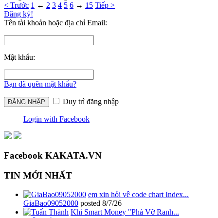
< Trước
1
←
2
3
4
5
6
→
15
Tiếp >
Đăng ký!
Tên tài khoản hoặc địa chỉ Email:
Mật khẩu:
Bạn đã quên mật khẩu?
Duy trì đăng nhập
Login with Facebook
Facebook KAKATA.VN
TIN MỚI NHẤT
em xin hỏi về code chart Index...
GiaBao09052000
posted
8/7/26
Khi Smart Money "Phá Vỡ Ranh...