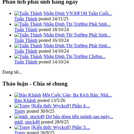
Phân tích phái sinh hàng ngày
Nhận Định VN30F1M Tuần Cuối...
Tuấn Thành
posted
24/11/25
Nhận Định Thị Trường Phái Sinh...
Tuấn Thành
posted
18/10/24
Nhận Định Thị Trường Phái Sinh...
Tuấn Thành
posted
16/10/24
Nhận Định Thị Trường Phái Sinh...
Tuấn Thành
posted
14/10/24
Nhận Định Thị Trường Chứng...
Tuấn Thành
posted
14/10/24
Đang tải...
Thảo luận - Chia sẻ chung
Một Cuộc Gặp, Ba Kịch Bản: Nhà...
Bảo Khánh
posted
13/5/26
[Kiến thức Wyckoff] Phần 4:...
Tomy
posted
30/9/25
Dự báo dòng tiền ngành sau ngày...
midi_stock49
posted
28/9/25
[Kiến thức Wyckoff] Phần 3:...
Tomy
posted
26/9/25