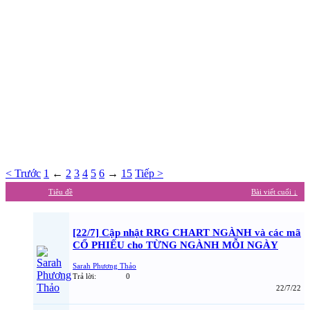
< Trước
1
←
2
3
4
5
6
→
15
Tiếp >
Tiêu đề
Bài viết cuối ↓
[22/7] Cập nhật RRG CHART NGÀNH và các mã
CỔ PHIẾU cho TỪNG NGÀNH MỖI NGÀY
Sarah Phương Thảo
Trả lời:
0
22/7/22