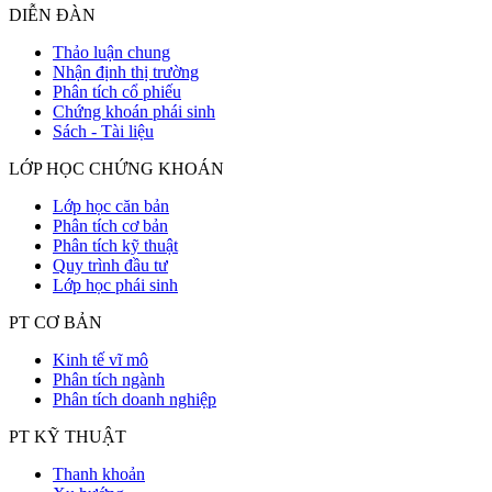
DIỄN ĐÀN
Thảo luận chung
Nhận định thị trường
Phân tích cổ phiếu
Chứng khoán phái sinh
Sách - Tài liệu
LỚP HỌC CHỨNG KHOÁN
Lớp học căn bản
Phân tích cơ bản
Phân tích kỹ thuật
Quy trình đầu tư
Lớp học phái sinh
PT CƠ BẢN
Kinh tế vĩ mô
Phân tích ngành
Phân tích doanh nghiệp
PT KỸ THUẬT
Thanh khoản