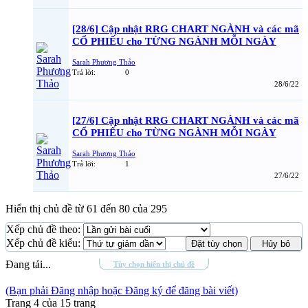
[28/6] Cập nhật RRG CHART NGÀNH và các mã
CỔ PHIẾU cho TỪNG NGÀNH MỖI NGÀY
Sarah Phương Thảo
Trả lời:
0
28/6/22
[27/6] Cập nhật RRG CHART NGÀNH và các mã
CỔ PHIẾU cho TỪNG NGÀNH MỖI NGÀY
Sarah Phương Thảo
Trả lời:
1
27/6/22
Hiển thị chủ đề từ 61 đến 80 của 295
Xếp chủ đề theo:
Xếp chủ đề kiểu:
Đang tải...
Tùy chọn hiển thị chủ đề
(Bạn phải Đăng nhập hoặc Đăng ký để đăng bài viết)
Trang 4 của 15 trang