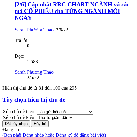
[2/6] Cập nhật RRG CHART NGÀNH và các
mã CỔ PHIẾU cho TỪNG NGÀNH MỖI
NGÀY
Sarah Phương Thảo
,
2/6/22
Trả lời:
0
Đọc:
1,583
Sarah Phương Thảo
2/6/22
Hiển thị chủ đề từ 81 đến 100 của 295
Tùy chọn hiển thị chủ đề
Xếp chủ đề theo:
Xếp chủ đề kiểu:
Đang tải...
(Bạn phải Đăng nhập hoặc Đăng ký để đăng bài viết)