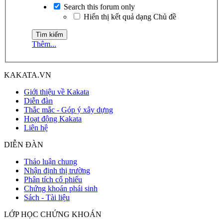
Search this forum only
Hiển thị kết quả dạng Chủ đề
Thêm...
KAKATA.VN
Giới thiệu về Kakata
Diễn đàn
Thắc mắc - Góp ý xây dựng
Hoạt động Kakata
Liên hệ
DIỄN ĐÀN
Thảo luận chung
Nhận định thị trường
Phân tích cổ phiếu
Chứng khoán phái sinh
Sách - Tài liệu
LỚP HỌC CHỨNG KHOÁN