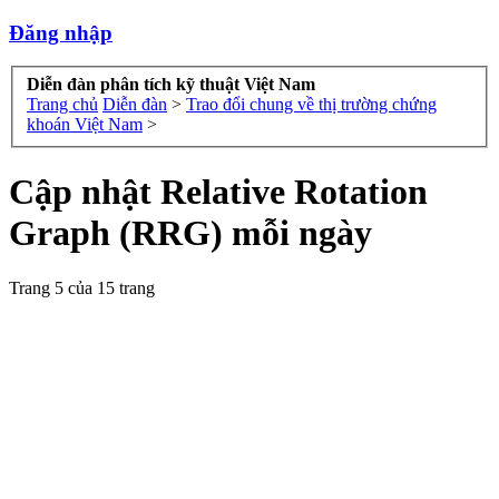
Đăng nhập
Diễn đàn phân tích kỹ thuật Việt Nam
Trang chủ
Diễn đàn
>
Trao đổi chung về thị trường chứng
khoán Việt Nam
>
Cập nhật Relative Rotation
Graph (RRG) mỗi ngày
Trang 5 của 15 trang