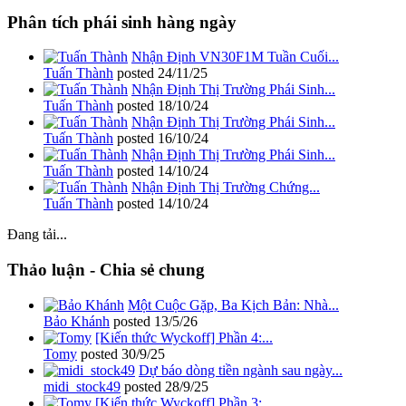
Phân tích phái sinh hàng ngày
Nhận Định VN30F1M Tuần Cuối...
Tuấn Thành
posted
24/11/25
Nhận Định Thị Trường Phái Sinh...
Tuấn Thành
posted
18/10/24
Nhận Định Thị Trường Phái Sinh...
Tuấn Thành
posted
16/10/24
Nhận Định Thị Trường Phái Sinh...
Tuấn Thành
posted
14/10/24
Nhận Định Thị Trường Chứng...
Tuấn Thành
posted
14/10/24
Đang tải...
Thảo luận - Chia sẻ chung
Một Cuộc Gặp, Ba Kịch Bản: Nhà...
Bảo Khánh
posted
13/5/26
[Kiến thức Wyckoff] Phần 4:...
Tomy
posted
30/9/25
Dự báo dòng tiền ngành sau ngày...
midi_stock49
posted
28/9/25
[Kiến thức Wyckoff] Phần 3:...