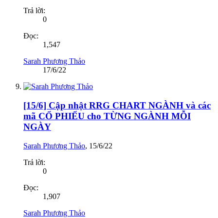
Trả lời:
0
Đọc:
1,547
Sarah Phương Thảo
17/6/22
[15/6] Cập nhật RRG CHART NGÀNH và các
mã CỔ PHIẾU cho TỪNG NGÀNH MỖI
NGÀY
Sarah Phương Thảo
,
15/6/22
Trả lời:
0
Đọc:
1,907
Sarah Phương Thảo