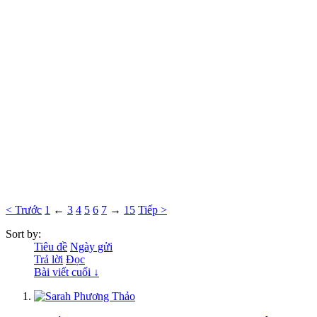
< Trước
1
←
3
4
5
6
7
→
15
Tiếp >
Sort by:
Tiêu đề
Ngày gửi
Trả lời
Đọc
Bài viết cuối ↓