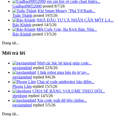
em xin hỏi về code chart Index...
GiaBao09052000
posted
8/7/26
Khi Smart Money "Phá Vỡ Ranh...
Tuấn Thành
posted
19/5/26
NHÀ ĐẦU TƯ CÁ NHÂN CẦN MỘT LA...
Bảo Khánh
posted
14/5/26
Một Cuộc Gặp, Ba Kịch Bản: Nhà...
Bảo Khánh
posted
13/5/26
Đang tải...
Mới trả lời
Nhờ các bác bẻ khoá giúp code...
ngxlamdntd
replied
22/6/26
1 link robot mua bán do tự tay...
ngxlamdntd
replied
9/6/26
Chia sẻ code amibroker báo điểm...
Phong Lâm
replied
15/5/26
CHIA SẺ BẢNG VOLUME THEO DÕI...
shenlong
replied
14/5/26
Xin code xuất dữ liệu chứng...
ngxlamdntd
replied
5/5/26
Đang tải...