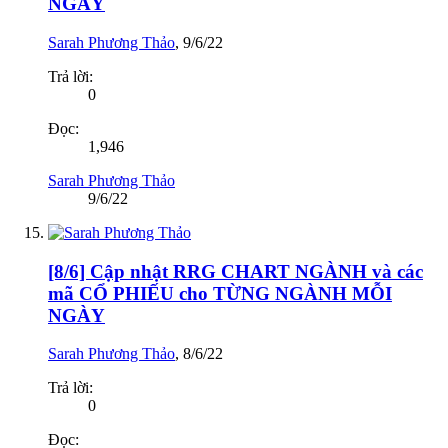
NGÀY
Sarah Phương Thảo
,
9/6/22
Trả lời:
0
Đọc:
1,946
Sarah Phương Thảo
9/6/22
[8/6] Cập nhật RRG CHART NGÀNH và các
mã CỔ PHIẾU cho TỪNG NGÀNH MỖI
NGÀY
Sarah Phương Thảo
,
8/6/22
Trả lời:
0
Đọc: