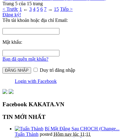
Trang 5 của 15 trang
< Trước
1
←
3
4
5
6
7
→
15
Tiếp >
Đăng ký!
Tên tài khoản hoặc địa chỉ Email:
Mật khẩu:
Bạn đã quên mật khẩu?
Duy trì đăng nhập
Login with Facebook
Facebook KAKATA.VN
TIN MỚI NHẤT
Bí Mật Đằng Sau CHOCH (Change...
Tuấn Thành
posted
Hôm nay lúc 11:11