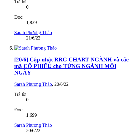
Trả lời:
0
Đọc:
1,839
Sarah Phương Thảo
21/6/22
[20/6] Cập nhật RRG CHART NGÀNH và các
mã CỔ PHIẾU cho TỪNG NGÀNH MỖI
NGÀY
Sarah Phương Thảo
,
20/6/22
Trả lời:
0
Đọc:
1,699
Sarah Phương Thảo
20/6/22