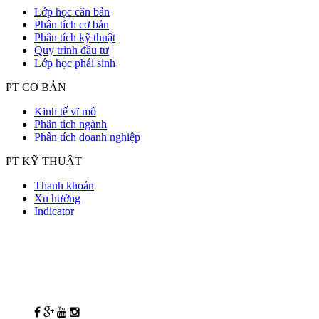
Lớp học căn bản
Phân tích cơ bản
Phân tích kỹ thuật
Quy trình đầu tư
Lớp học phái sinh
PT CƠ BẢN
Kinh tế vĩ mô
Phân tích ngành
Phân tích doanh nghiệp
PT KỸ THUẬT
Thanh khoản
Xu hướng
Indicator