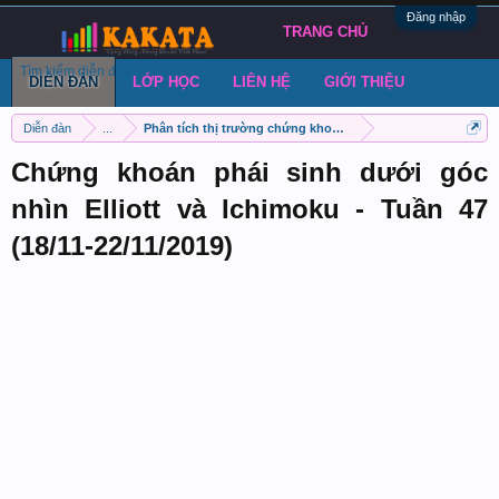
Đăng nhập
TRANG CHỦ
Tìm kiếm diễn đàn
Bài viết gần đây
Đăng chủ đề
DIỄN ĐÀN
LỚP HỌC
LIÊN HỆ
GIỚI THIỆU
Diễn đàn
...
Phân tích thị trường chứng khoán phái sinh VN30
Chứng khoán phái sinh dưới góc
nhìn Elliott và Ichimoku - Tuần 47
(18/11-22/11/2019)