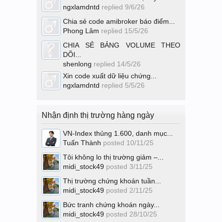
ngxlamdntd
replied
9/6/26
Chia sẻ code amibroker báo điểm...
Phong Lâm
replied
15/5/26
CHIA SẺ BẢNG VOLUME THEO
DÕI...
shenlong
replied
14/5/26
Xin code xuất dữ liệu chứng...
ngxlamdntd
replied
5/5/26
Nhận định thị trường hàng ngày
VN-Index thủng 1.600, danh mục...
Tuấn Thành
posted
10/11/25
Tôi không lo thị trường giảm –...
midi_stock49
posted
3/11/25
Thị trường chứng khoán tuần...
midi_stock49
posted
2/11/25
Bức tranh chứng khoán ngày...
midi_stock49
posted
28/10/25