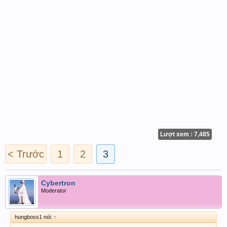
Lượt xem : 7,485
< Trước
1
2
3
Cybertron
Moderator
hungboss1 nói:
↑