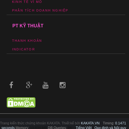
KINH TẾ VĨ MÔ
PHÂN TÍCH DOANH NGHIỆP
PT KỸ THUẬT
THANH KHOẢN
INDICATOR
Trang kiến thức chứng khoán KAKATA. Thiết kế bởi
KAKATA.VN
Timing:
0.1471
seconds
Memory:
13.834 MB
DB Queries:
24
Tiếng Việt
Quy định và Nội quy