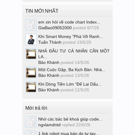
TIN MỚI NHẤT
em xin hỏi về code chart Index...
GiaBao09052000
posted
8/7/26
Khi Smart Money "Phá Vỡ Ranh...
Tuấn Thành
posted
19/5/26
NHÀ ĐẦU TƯ CÁ NHÂN CẦN MỘT
LA...
Bảo Khánh
posted
14/5/26
Một Cuộc Gặp, Ba Kịch Bản: Nhà...
Bảo Khánh
posted
13/5/26
Khi Dòng Tiền Lớn “Để Lại Dấu...
Bảo Khánh
posted
12/5/26
Mới trả lời
Nhờ các bác bẻ khoá giúp code...
ngxlamdntd
replied
22/6/26
1 link robot mua bán do tự tay...