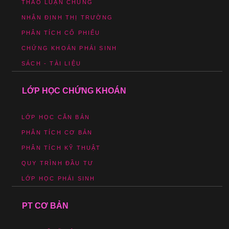
THẢO LUẬN CHUNG
NHẬN ĐỊNH THỊ TRƯỜNG
PHÂN TÍCH CỔ PHIẾU
CHỨNG KHOÁN PHÁI SINH
SÁCH - TÀI LIỆU
LỚP HỌC CHỨNG KHOÁN
LỚP HỌC CĂN BẢN
PHÂN TÍCH CƠ BẢN
PHÂN TÍCH KỸ THUẬT
QUY TRÌNH ĐẦU TƯ
LỚP HỌC PHÁI SINH
PT CƠ BẢN