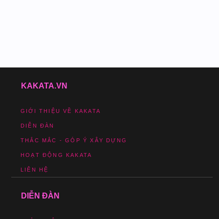
KAKATA.VN
GIỚI THIỆU VỀ KAKATA
DIỄN ĐÀN
THẮC MẮC - GÓP Ý XÂY DỰNG
HOẠT ĐỘNG KAKATA
LIÊN HỆ
DIỄN ĐÀN