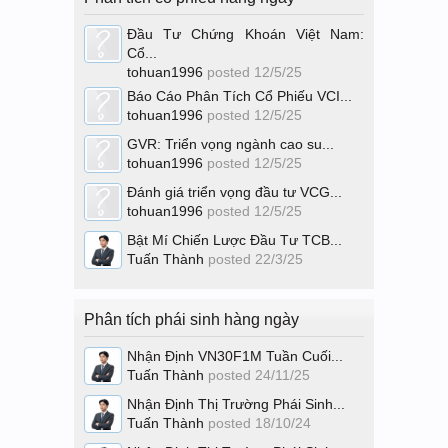
Đầu Tư Chứng Khoán Việt Nam:
Cổ...
tohuan1996
posted
12/5/25
Báo Cáo Phân Tích Cổ Phiếu VCI...
tohuan1996
posted
12/5/25
GVR: Triển vọng ngành cao su...
tohuan1996
posted
12/5/25
Đánh giá triển vọng đầu tư VCG...
tohuan1996
posted
12/5/25
Bật Mí Chiến Lược Đầu Tư TCB...
Tuấn Thành
posted
22/3/25
Phân tích phái sinh hàng ngày
Nhận Định VN30F1M Tuần Cuối...
Tuấn Thành
posted
24/11/25
Nhận Định Thị Trường Phái Sinh...
Tuấn Thành
posted
18/10/24