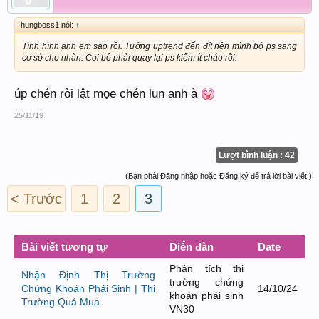
hungboss1 nói:
↑
Tình hình anh em sao rồi. Tưởng uptrend đến đít nên mình bỏ ps sang
cơ sở cho nhàn. Coi bộ phải quay lại ps kiếm ít cháo rồi.
úp chén ròi lật mọe chén lun anh à
25/11/19
Lượt bình luận : 42
(Bạn phải Đăng nhập hoặc Đăng ký để trả lời bài viết.)
< Trước
1
2
3
Bài viết tương tự
Diễn đàn
Date
Phân tích thị
Nhận Định Thị Trường
trường chứng
Chứng Khoán Phái Sinh | Thị
14/10/24
khoán phái sinh
Trường Quá Mua
VN30