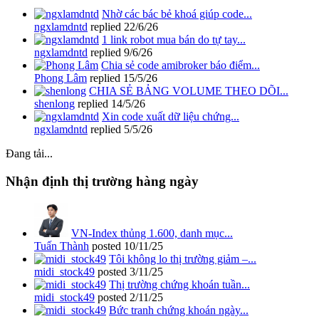
Nhờ các bác bẻ khoá giúp code...
ngxlamdntd
replied
22/6/26
1 link robot mua bán do tự tay...
ngxlamdntd
replied
9/6/26
Chia sẻ code amibroker báo điểm...
Phong Lâm
replied
15/5/26
CHIA SẺ BẢNG VOLUME THEO DÕI...
shenlong
replied
14/5/26
Xin code xuất dữ liệu chứng...
ngxlamdntd
replied
5/5/26
Đang tải...
Nhận định thị trường hàng ngày
VN-Index thủng 1.600, danh mục...
Tuấn Thành
posted
10/11/25
Tôi không lo thị trường giảm –...
midi_stock49
posted
3/11/25
Thị trường chứng khoán tuần...
midi_stock49
posted
2/11/25
Bức tranh chứng khoán ngày...