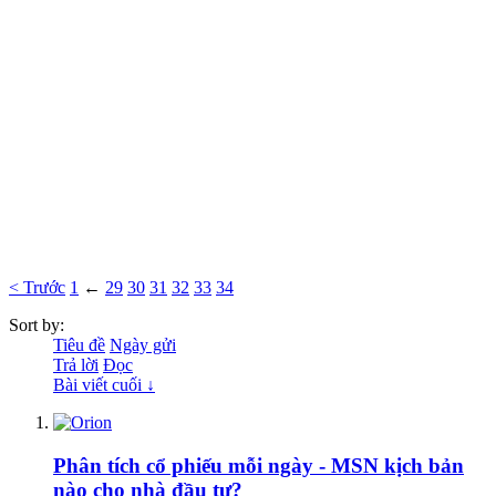
< Trước
1
←
29
30
31
32
33
34
Sort by:
Tiêu đề
Ngày gửi
Trả lời
Đọc
Bài viết cuối ↓
Phân tích cổ phiếu mỗi ngày - MSN kịch bản
nào cho nhà đầu tư?