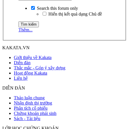
Search this forum only
Hiển thị kết quả dạng Chủ đề
Thêm...
KAKATA.VN
Giới thiệu về Kakata
Diễn đàn
Thắc mắc - Góp ý xây dựng
Hoạt động Kakata
Liên hệ
DIỄN ĐÀN
Thảo luận chung
Nhận định thị trường
Phân tích cổ phiếu
Chứng khoán phái sinh
Sách - Tài liệu
LỚP HỌC CHỨNG KHOÁN