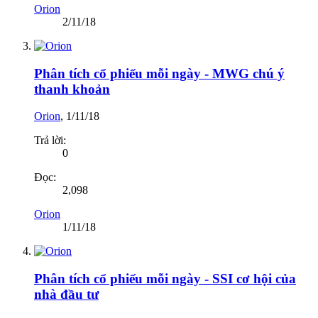
Orion
2/11/18
Phân tích cổ phiếu mỗi ngày - MWG chú ý
thanh khoản
Orion
,
1/11/18
Trả lời:
0
Đọc:
2,098
Orion
1/11/18
Phân tích cổ phiếu mỗi ngày - SSI cơ hội của
nhà đầu tư