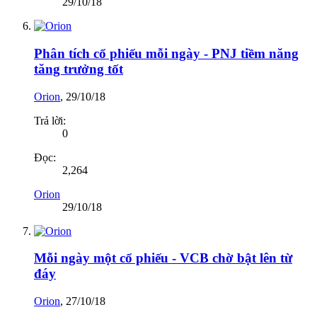
29/10/18
Phân tích cổ phiếu mỗi ngày - PNJ tiềm năng
tăng trưởng tốt
Orion
,
29/10/18
Trả lời:
0
Đọc:
2,264
Orion
29/10/18
Mỗi ngày một cổ phiếu - VCB chờ bật lên từ
đáy
Orion
,
27/10/18