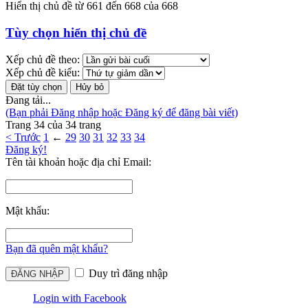
Hiển thị chủ đề từ 661 đến 668 của 668
Tùy chọn hiển thị chủ đề
Xếp chủ đề theo:
Xếp chủ đề kiểu:
Đang tải...
(Bạn phải Đăng nhập hoặc Đăng ký để đăng bài viết)
Trang 34 của 34 trang
< Trước
1
←
29
30
31
32
33
34
Đăng ký!
Tên tài khoản hoặc địa chỉ Email:
Mật khẩu:
Bạn đã quên mật khẩu?
Duy trì đăng nhập
Login with Facebook