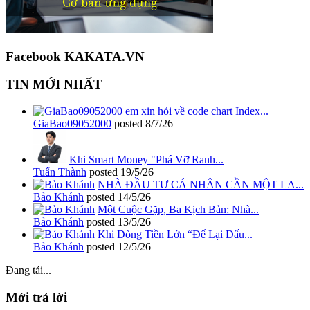
Facebook KAKATA.VN
TIN MỚI NHẤT
em xin hỏi về code chart Index...
GiaBao09052000
posted
8/7/26
Khi Smart Money "Phá Vỡ Ranh...
Tuấn Thành
posted
19/5/26
NHÀ ĐẦU TƯ CÁ NHÂN CẦN MỘT LA...
Bảo Khánh
posted
14/5/26
Một Cuộc Gặp, Ba Kịch Bản: Nhà...
Bảo Khánh
posted
13/5/26
Khi Dòng Tiền Lớn “Để Lại Dấu...
Bảo Khánh
posted
12/5/26
Đang tải...
Mới trả lời