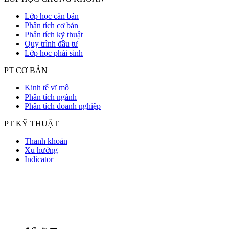
Lớp học căn bản
Phân tích cơ bản
Phân tích kỹ thuật
Quy trình đầu tư
Lớp học phái sinh
PT CƠ BẢN
Kinh tế vĩ mô
Phân tích ngành
Phân tích doanh nghiệp
PT KỸ THUẬT
Thanh khoản
Xu hướng
Indicator