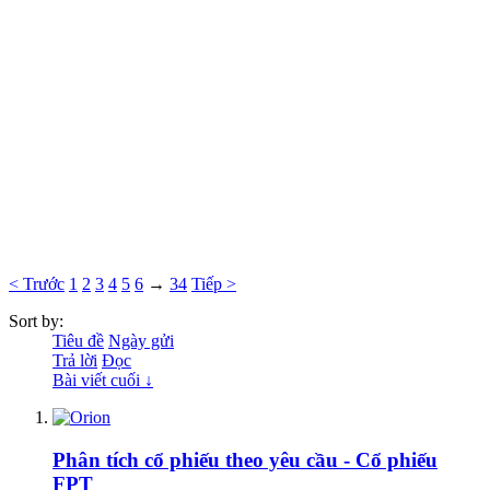
< Trước
1
2
3
4
5
6
→
34
Tiếp >
Sort by:
Tiêu đề
Ngày gửi
Trả lời
Đọc
Bài viết cuối ↓
Phân tích cổ phiếu theo yêu cầu - Cổ phiếu
FPT