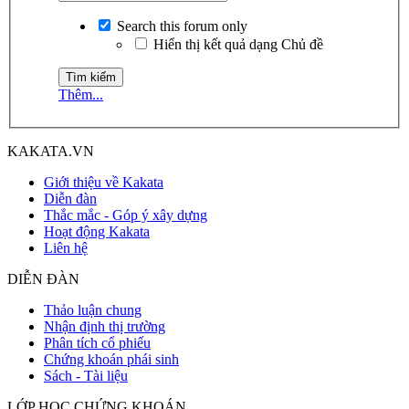
Search this forum only
Hiển thị kết quả dạng Chủ đề
Thêm...
KAKATA.VN
Giới thiệu về Kakata
Diễn đàn
Thắc mắc - Góp ý xây dựng
Hoạt động Kakata
Liên hệ
DIỄN ĐÀN
Thảo luận chung
Nhận định thị trường
Phân tích cổ phiếu
Chứng khoán phái sinh
Sách - Tài liệu
LỚP HỌC CHỨNG KHOÁN