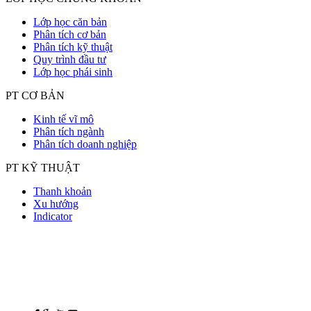
Lớp học căn bản
Phân tích cơ bản
Phân tích kỹ thuật
Quy trình đầu tư
Lớp học phái sinh
PT CƠ BẢN
Kinh tế vĩ mô
Phân tích ngành
Phân tích doanh nghiệp
PT KỸ THUẬT
Thanh khoản
Xu hướng
Indicator