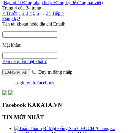
(Bạn phải Đăng nhập hoặc Đăng ký để đăng bài viết)
Trang 4 của 34 trang
< Trước
1
2
3
4
5
6
→
34
Tiếp >
Đăng ký!
Tên tài khoản hoặc địa chỉ Email:
Mật khẩu:
Bạn đã quên mật khẩu?
Duy trì đăng nhập
Login with Facebook
Facebook KAKATA.VN
TIN MỚI NHẤT
Bí Mật Đằng Sau CHOCH (Change...