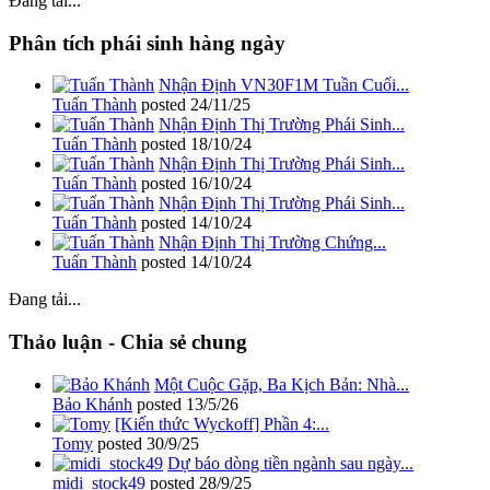
Đang tải...
Phân tích phái sinh hàng ngày
Nhận Định VN30F1M Tuần Cuối...
Tuấn Thành
posted
24/11/25
Nhận Định Thị Trường Phái Sinh...
Tuấn Thành
posted
18/10/24
Nhận Định Thị Trường Phái Sinh...
Tuấn Thành
posted
16/10/24
Nhận Định Thị Trường Phái Sinh...
Tuấn Thành
posted
14/10/24
Nhận Định Thị Trường Chứng...
Tuấn Thành
posted
14/10/24
Đang tải...
Thảo luận - Chia sẻ chung
Một Cuộc Gặp, Ba Kịch Bản: Nhà...
Bảo Khánh
posted
13/5/26
[Kiến thức Wyckoff] Phần 4:...
Tomy
posted
30/9/25
Dự báo dòng tiền ngành sau ngày...
midi_stock49
posted
28/9/25