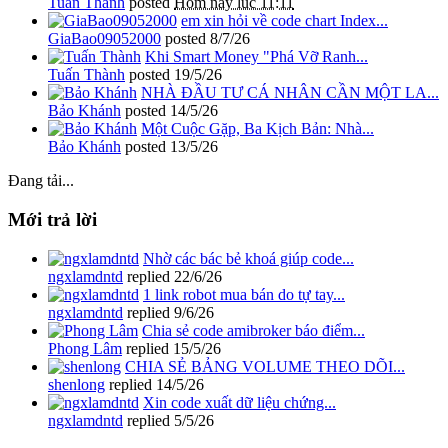
Tuấn Thành
posted
Hôm nay lúc 11:11
em xin hỏi về code chart Index...
GiaBao09052000
posted
8/7/26
Khi Smart Money "Phá Vỡ Ranh...
Tuấn Thành
posted
19/5/26
NHÀ ĐẦU TƯ CÁ NHÂN CẦN MỘT LA...
Bảo Khánh
posted
14/5/26
Một Cuộc Gặp, Ba Kịch Bản: Nhà...
Bảo Khánh
posted
13/5/26
Đang tải...
Mới trả lời
Nhờ các bác bẻ khoá giúp code...
ngxlamdntd
replied
22/6/26
1 link robot mua bán do tự tay...
ngxlamdntd
replied
9/6/26
Chia sẻ code amibroker báo điểm...
Phong Lâm
replied
15/5/26
CHIA SẺ BẢNG VOLUME THEO DÕI...
shenlong
replied
14/5/26
Xin code xuất dữ liệu chứng...
ngxlamdntd
replied
5/5/26