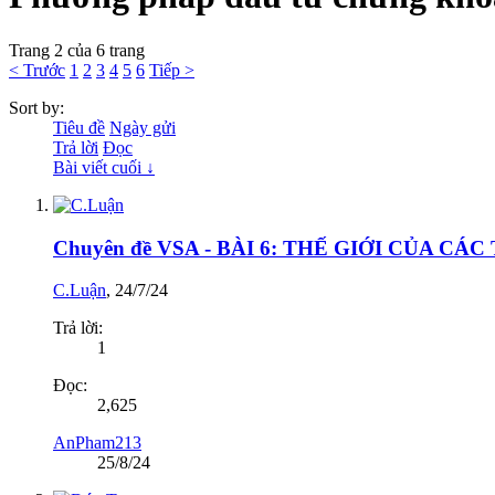
Trang 2 của 6 trang
< Trước
1
2
3
4
5
6
Tiếp >
Sort by:
Tiêu đề
Ngày gửi
Trả lời
Đọc
Bài viết cuối ↓
Chuyên đề VSA - BÀI 6: THẾ GIỚI CỦA CA
C.Luận
,
24/7/24
Trả lời:
1
Đọc:
2,625
AnPham213
25/8/24