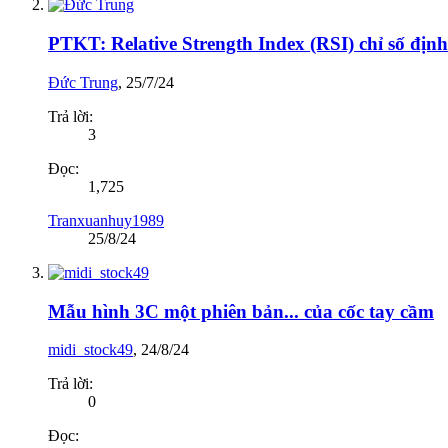
PTKT: Relative Strength Index (RSI) chỉ số định 
Đức Trung
,
25/7/24
Trả lời:
3
Đọc:
1,725
Tranxuanhuy1989
25/8/24
Mẫu hình 3C một phiên bản... của cốc tay cầm
midi_stock49
,
24/8/24
Trả lời:
0
Đọc: