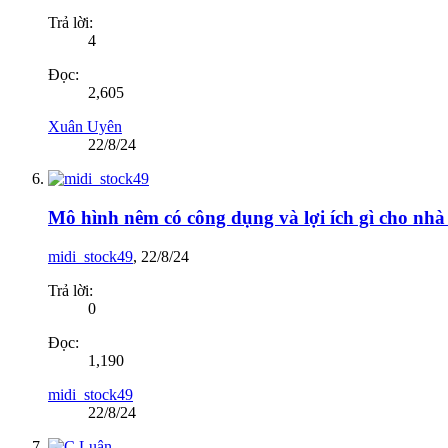
Trả lời:
4
Đọc:
2,605
Xuân Uyên
22/8/24
Mô hình nêm có công dụng và lợi ích gì cho nhà
midi_stock49
,
22/8/24
Trả lời:
0
Đọc:
1,190
midi_stock49
22/8/24