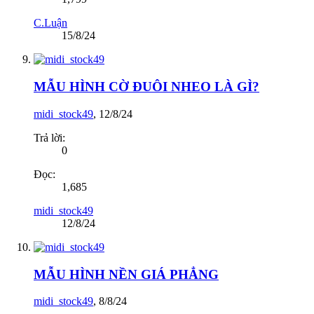
C.Luận
15/8/24
MẪU HÌNH CỜ ĐUÔI NHEO LÀ GÌ?
midi_stock49
,
12/8/24
Trả lời:
0
Đọc:
1,685
midi_stock49
12/8/24
MẪU HÌNH NỀN GIÁ PHẲNG
midi_stock49
,
8/8/24