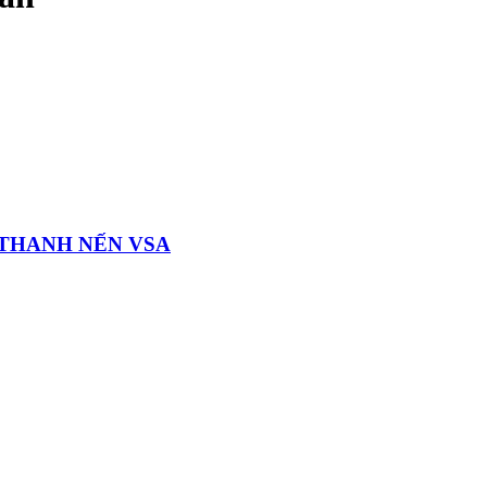
́C THANH NẾN VSA