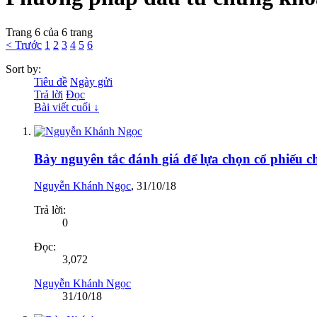
Trang 6 của 6 trang
< Trước
1
2
3
4
5
6
Sort by:
Tiêu đề
Ngày gửi
Trả lời
Đọc
Bài viết cuối ↓
Bảy nguyên tắc đánh giá để lựa chọn cổ phiếu 
Nguyễn Khánh Ngọc
,
31/10/18
Trả lời:
0
Đọc:
3,072
Nguyễn Khánh Ngọc
31/10/18