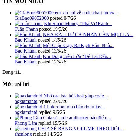
TIN MỚI NHẤT
em xin hỏi về code chart Index...
GiaBao09052000
posted
8/7/26
Khi Smart Money "Phá Vỡ Ranh...
Tuấn Thành
posted
19/5/26
NHÀ ĐẦU TƯ CÁ NHÂN CẦN MỘT LA...
Bảo Khánh
posted
14/5/26
Một Cuộc Gặp, Ba Kịch Bản: Nhà...
Bảo Khánh
posted
13/5/26
Khi Dòng Tiền Lớn “Để Lại Dấu...
Bảo Khánh
posted
12/5/26
Đang tải...
Mới trả lời
Nhờ các bác bẻ khoá giúp code...
ngxlamdntd
replied
22/6/26
1 link robot mua bán do tự tay...
ngxlamdntd
replied
9/6/26
Chia sẻ code amibroker báo điểm...
Phong Lâm
replied
15/5/26
CHIA SẺ BẢNG VOLUME THEO DÕI...
shenlong
replied
14/5/26