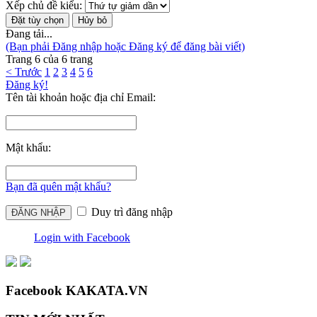
Xếp chủ đề kiểu:
Đang tải...
(Bạn phải Đăng nhập hoặc Đăng ký để đăng bài viết)
Trang 6 của 6 trang
< Trước
1
2
3
4
5
6
Đăng ký!
Tên tài khoản hoặc địa chỉ Email:
Mật khẩu:
Bạn đã quên mật khẩu?
Duy trì đăng nhập
Login with Facebook
Facebook KAKATA.VN