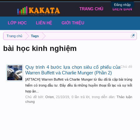
Đăng nhập
TRANG CHỦ
DIỄN ĐÀN
LỚP HỌC
LIÊN HỆ
GIỚI THIỆU
Trang chủ
Tags
bài học kinh nghiệm
Quy trình 4 bước lựa chọn siêu cổ phiếu của
Chủ đề
Warren Buffett và Charlie Munger (Phần 2)
[ATTACH] Warren Buffett và Charlie Munger từ lâu đã là cặp bài trùng
hiếm có trong đầu tư. Đây đều là những huyền thoại lỗi lạc và sự kết
hợp ăn...
Chủ đề bởi:
Orion
,
21/10/19
, 0 lần trả lời, trong diễn đàn:
Thảo luận
chung