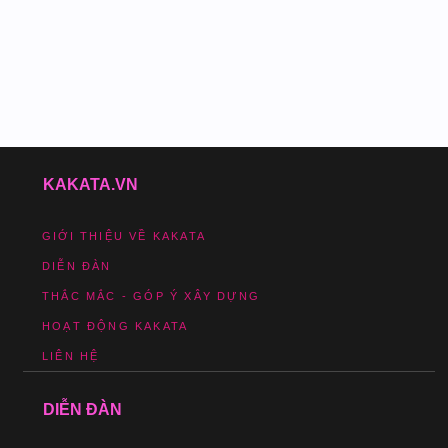
KAKATA.VN
GIỚI THIỆU VỀ KAKATA
DIỄN ĐÀN
THẮC MẮC - GÓP Ý XÂY DỰNG
HOẠT ĐỘNG KAKATA
LIÊN HỆ
DIỄN ĐÀN