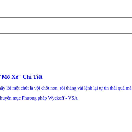
"Mổ Xẻ" Chi Tiết
lời một chút là vội chốt non, rồi thắng vài lệnh lại tự tin thái quá mà 
huyên mục Phương pháp Wyckoff - VSA