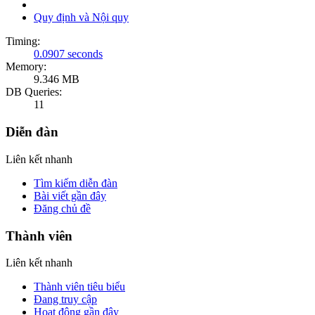
Quy định và Nội quy
Timing:
0.0907 seconds
Memory:
9.346 MB
DB Queries:
11
Diễn đàn
Liên kết nhanh
Tìm kiếm diễn đàn
Bài viết gần đây
Đăng chủ đề
Thành viên
Liên kết nhanh
Thành viên tiêu biểu
Đang truy cập
Hoạt động gần đây