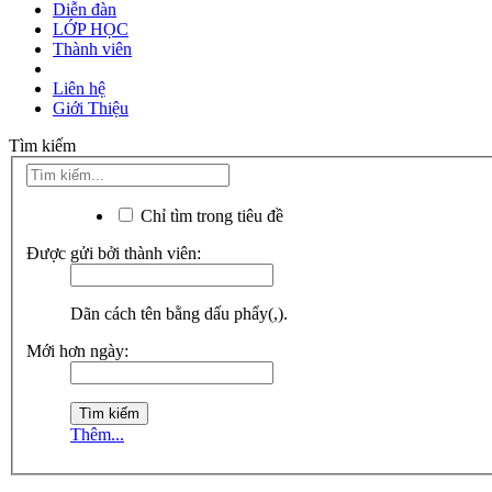
Diễn đàn
LỚP HỌC
Thành viên
Liên hệ
Giới Thiệu
Tìm kiếm
Chỉ tìm trong tiêu đề
Được gửi bởi thành viên:
Dãn cách tên bằng dấu phẩy(,).
Mới hơn ngày:
Thêm...