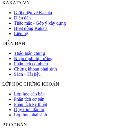
KAKATA.VN
Giới thiệu về Kakata
Diễn đàn
Thắc mắc - Góp ý xây dựng
Hoạt động Kakata
Liên hệ
DIỄN ĐÀN
Thảo luận chung
Nhận định thị trường
Phân tích cổ phiếu
Chứng khoán phái sinh
Sách - Tài liệu
LỚP HỌC CHỨNG KHOÁN
Lớp học căn bản
Phân tích cơ bản
Phân tích kỹ thuật
Quy trình đầu tư
Lớp học phái sinh
PT CƠ BẢN