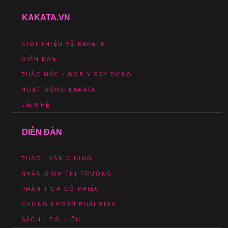
KAKATA.VN
GIỚI THIỆU VỀ KAKATA
DIỄN ĐÀN
THẮC MẮC - GÓP Ý XÂY DỰNG
HOẠT ĐỘNG KAKATA
LIÊN HỆ
DIỄN ĐÀN
THẢO LUẬN CHUNG
NHẬN ĐỊNH THỊ TRƯỜNG
PHÂN TÍCH CỔ PHIẾU
CHỨNG KHOÁN PHÁI SINH
SÁCH - TÀI LIỆU