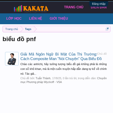
Đăng nhập
TRANG CHỦ
DIỄN ĐÀN
LỚP HỌC
LIÊN HỆ
GIỚI THIỆU
Trang chủ
Tags
biểu đồ pnf
Giải Mã Ngôn Ngữ Bí Mật Của Thị Trường:
Chủ đề
Cách Composite Man "Nói Chuyện" Qua Biểu Đồ
Chào các anh/chị, hãy tưởng tượng biểu đồ giá không phải là những
con số khô khan, mà là một cuốn truyện hấp dẫn đang tự kể về chính
nó. Tác giả...
Chủ đề bởi:
Tuấn Thành
,
17/8/25
, 0 lần trả lời, trong diễn đàn:
Chuyên
mục Phương pháp Wyckoff - VSA