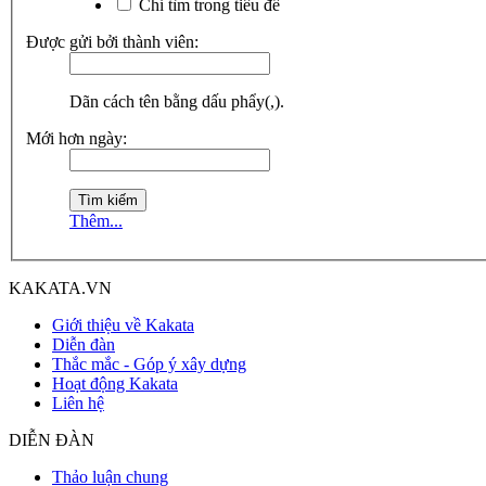
Chỉ tìm trong tiêu đề
Được gửi bởi thành viên:
Dãn cách tên bằng dấu phẩy(,).
Mới hơn ngày:
Thêm...
KAKATA.VN
Giới thiệu về Kakata
Diễn đàn
Thắc mắc - Góp ý xây dựng
Hoạt động Kakata
Liên hệ
DIỄN ĐÀN
Thảo luận chung