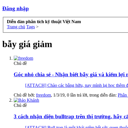
Đăng nhập
Diễn đàn phân tích kỹ thuật Việt Nam
Trang chủ
Tags
>
bẫy giá giảm
Chủ đề
Góc nhỏ chia sẻ - Nhận biết bẫy giá và kiếm lợi
[ATTACH] Chào các bằng hữu, nay mình lại học thêm được
Chủ đề bởi:
freedom
,
1/3/19
, 0 lần trả lời, trong diễn đàn:
Phân 
Chủ đề
3 cách nhận diện bulltrap trên thị trường, hãy 
[ATTACH] Bull trap là một khái niệm hết sức quen thuộc đ