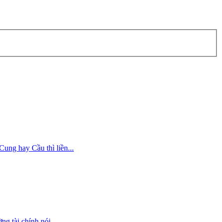
ung hay Cầu thì liền...
g tài chính nói...