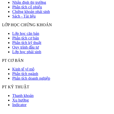
Nhận định thị trường
Phân tích cổ phiếu
Chứng khoán phái sinh
Sách - Tài liệu
LỚP HỌC CHỨNG KHOÁN
Lớp học căn bản
Phân tích cơ bản
Phân tích kỹ thuật
Quy trình đầu tư
Lớp học phái sinh
PT CƠ BẢN
Kinh tế vĩ mô
Phân tích ngành
Phân tích doanh nghiệp
PT KỸ THUẬT
Thanh khoản
Xu hướng
Indicator