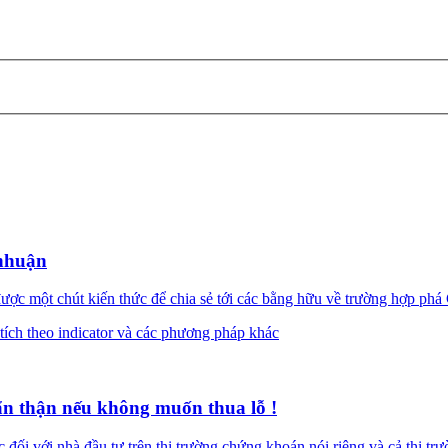
 nhuận
 một chút kiến thức để chia sẻ tới các bằng hữu về trường hợp phá C
tích theo indicator và các phương pháp khác
cẩn thận nếu không muốn thua lỗ !
ối với nhà đầu tư trên thị trường chứng khoán nói riêng và cả thị trườn