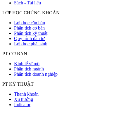
Sách - Tài liệu
LỚP HỌC CHỨNG KHOÁN
Lớp học căn bản
Phân tích cơ bản
Phân tích kỹ thuật
Quy trình đầu tư
Lớp học phái sinh
PT CƠ BẢN
Kinh tế vĩ mô
Phân tích ngành
Phân tích doanh nghiệp
PT KỸ THUẬT
Thanh khoản
Xu hướng
Indicator