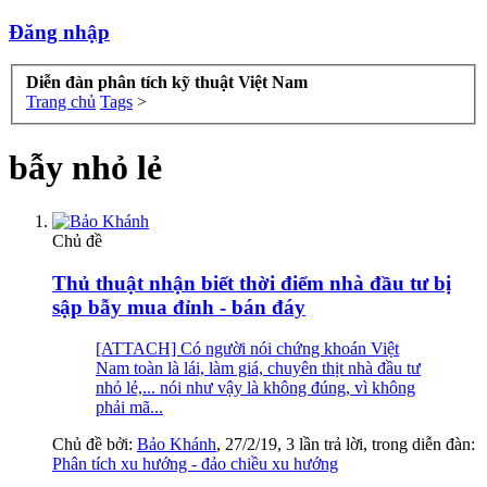
Đăng nhập
Diễn đàn phân tích kỹ thuật Việt Nam
Trang chủ
Tags
>
bẫy nhỏ lẻ
Chủ đề
Thủ thuật nhận biết thời điểm nhà đầu tư bị
sập bẫy mua đỉnh - bán đáy
[ATTACH] Có người nói chứng khoán Việt
Nam toàn là lái, làm giá, chuyên thịt nhà đầu tư
nhỏ lẻ,... nói như vậy là không đúng, vì không
phải mã...
Chủ đề bởi:
Bảo Khánh
,
27/2/19
, 3 lần trả lời, trong diễn đàn:
Phân tích xu hướng - đảo chiều xu hướng