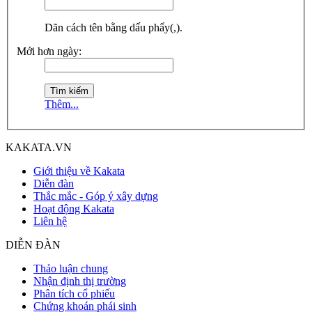
Dãn cách tên bằng dấu phẩy(,).
Mới hơn ngày:
Thêm...
KAKATA.VN
Giới thiệu về Kakata
Diễn đàn
Thắc mắc - Góp ý xây dựng
Hoạt động Kakata
Liên hệ
DIỄN ĐÀN
Thảo luận chung
Nhận định thị trường
Phân tích cổ phiếu
Chứng khoán phái sinh