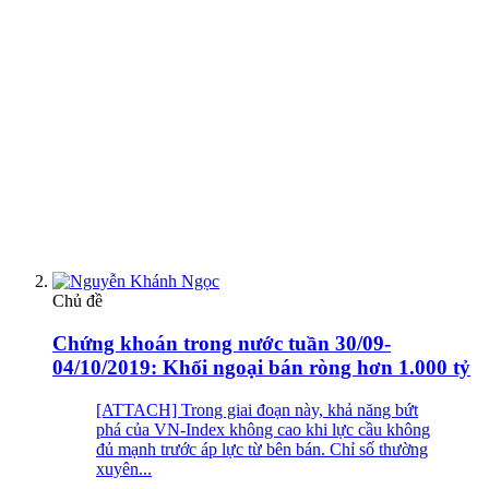
Chủ đề
Chứng khoán trong nước tuần 30/09-
04/10/2019: Khối ngoại bán ròng hơn 1.000 tỷ
[ATTACH] Trong giai đoạn này, khả năng bứt
phá của VN-Index không cao khi lực cầu không
đủ mạnh trước áp lực từ bên bán. Chỉ số thường
xuyên...