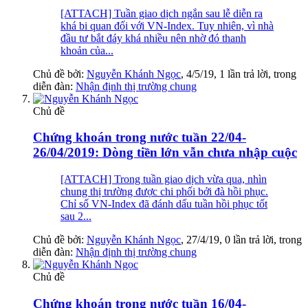
[ATTACH] Tuần giao dịch ngắn sau lễ diễn ra
khá bi quan đối với VN-Index. Tuy nhiên, vì nhà
đầu tư bắt đáy khá nhiều nên nhờ đó thanh
khoản của...
Chủ đề bởi:
Nguyễn Khánh Ngọc
,
4/5/19
, 1 lần trả lời, trong
diễn đàn:
Nhận định thị trường chung
Chủ đề
Chứng khoán trong nước tuần 22/04-
26/04/2019: Dòng tiền lớn vẫn chưa nhập cuộc
[ATTACH] Trong tuần giao dịch vừa qua, nhìn
chung thị trường được chi phối bởi đà hồi phục.
Chỉ số VN-Index đã đánh dấu tuần hồi phục tốt
sau 2...
Chủ đề bởi:
Nguyễn Khánh Ngọc
,
27/4/19
, 0 lần trả lời, trong
diễn đàn:
Nhận định thị trường chung
Chủ đề
Chứng khoán trong nước tuần 16/04-