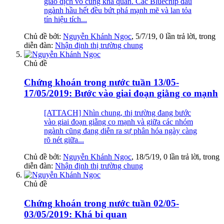
giao dịch vô cùng khả quan. Các Bluechip đầu
ngành hầu hết đều bứt phá mạnh mẽ và lan tỏa
tín hiệu tích...
Chủ đề bởi:
Nguyễn Khánh Ngọc
,
5/7/19
, 0 lần trả lời, trong
diễn đàn:
Nhận định thị trường chung
Chủ đề
Chứng khoán trong nước tuần 13/05-
17/05/2019: Bước vào giai đoạn giằng co mạnh
[ATTACH] Nhìn chung, thị trường đang bước
vào giai đoạn giằng co mạnh và giữa các nhóm
ngành cũng đang diễn ra sự phân hóa ngày càng
rõ nét giữa...
Chủ đề bởi:
Nguyễn Khánh Ngọc
,
18/5/19
, 0 lần trả lời, trong
diễn đàn:
Nhận định thị trường chung
Chủ đề
Chứng khoán trong nước tuần 02/05-
03/05/2019: Khá bi quan