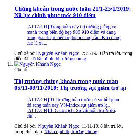
Chứng khoán trong nước tuần 21/1-25/1/2019:
Nỗ lực chinh phục mốc 910 điểm
[ATTACH] Trong tuần này thị trường giằng co
mạnh trong biên độ hẹp 900-910 điểm và đang
trong giai đoạn kiểm nghiệm cung cầu. Khả năng
cao là xu...
Chủ đề bởi:
Nguyễn Khánh Ngọc
,
25/1/19
, 0 lần trả lời, trong
diễn đàn:
Nhận định thị trường chung
Chủ đề
Thị trường chứng khoán trong nước tuần
05/11-09/11/2018: Thị trường sụt giảm trở lại
[ATTACH] Thị trường tuần trước có sự hồi phục
thì sang tuần này VN-Index sụt giảm trở lại.
[ATTACH] 1. Giao dịch: So với tuần trước đó,
chỉ...
Chủ đề bởi:
Nguyễn Khánh Ngọc
,
11/11/18
, 0 lần trả lời,
trong diễn đàn:
Nhận định thị trường chung