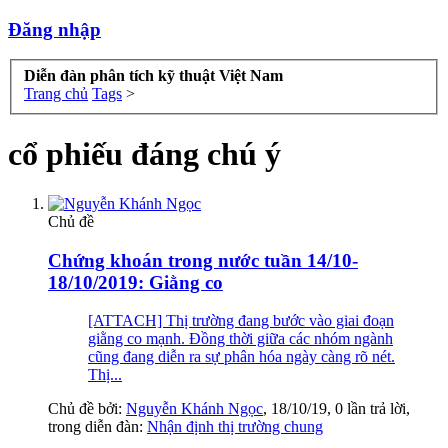
Đăng nhập
Diễn đàn phân tích kỹ thuật Việt Nam
Trang chủ
Tags
>
cổ phiếu đáng chú ý
Chủ đề
Chứng khoán trong nước tuần 14/10-
18/10/2019: Giằng co
[ATTACH] Thị trường đang bước vào giai đoạn
giằng co mạnh. Đồng thời giữa các nhóm ngành
cũng đang diễn ra sự phân hóa ngày càng rõ nét.
Thị...
Chủ đề bởi:
Nguyễn Khánh Ngọc
,
18/10/19
, 0 lần trả lời,
trong diễn đàn:
Nhận định thị trường chung