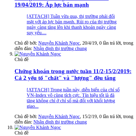
19/04/2019: Áp lực bán mạnh
[ATTACH] Tuần vừa qua, thị trường phải đối
mặt với áp lực bán mạnh. Rủi ro của thị trường
ngày càng tăng lên khi thanh khoản ngày càng
suy yếu....
Chủ đề bởi:
Nguyễn Khánh Ngọc
,
20/4/19
, 0 lần trả lời, trong
diễn đàn:
Nhận định thị trường chung
Chủ đề
Chứng khoán trong nước tuần 11/2-15/2/2019:
Cả 2 yếu tố "chất" và "lượng" đều tăng
[ATTACH] Trong tuần này, diễn biến của chỉ số
VN-Index vô cùng tích cực. Tín hiệu tốt là đà
tăng không chỉ ở chỉ số mà đối với khối lượng
giao...
Chủ đề bởi:
Nguyễn Khánh Ngọc
,
15/2/19
, 0 lần trả lời, trong
diễn đàn:
Nhận định thị trường chung
Chủ đề