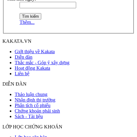
Thêm...
KAKATA.VN
Giới thiệu về Kakata
Diễn đàn
Thắc mắc - Góp ý xây dựng
Hoạt động Kakata
Liên hệ
DIỄN ĐÀN
Thảo luận chung
Nhận định thị trường
Phân tích cổ phiếu
Chứng khoán phái sinh
Sách - Tài liệu
LỚP HỌC CHỨNG KHOÁN