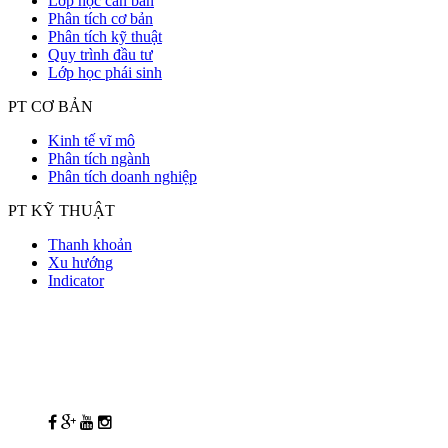
Lớp học căn bản
Phân tích cơ bản
Phân tích kỹ thuật
Quy trình đầu tư
Lớp học phái sinh
PT CƠ BẢN
Kinh tế vĩ mô
Phân tích ngành
Phân tích doanh nghiệp
PT KỸ THUẬT
Thanh khoản
Xu hướng
Indicator