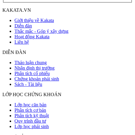
KAKATA.VN
Giới thiệu về Kakata
Diễn đàn
Thắc mắc - Góp ý xây dựng
Hoạt động Kakata
Liên hệ
DIỄN ĐÀN
Thảo luận chung
Nhận định thị trường
Phân tích cổ phiếu
Chứng khoán phái sinh
Sách - Tài liệu
LỚP HỌC CHỨNG KHOÁN
Lớp học căn bản
Phân tích cơ bản
Phân tích kỹ thuật
Quy trình đầu tư
Lớp học phái sinh