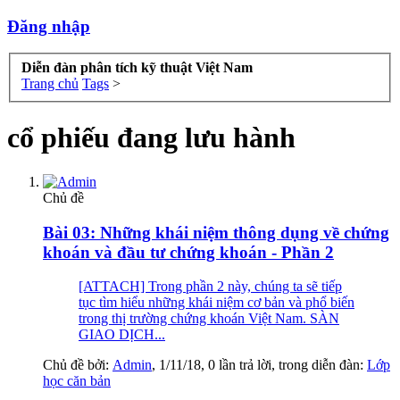
Đăng nhập
Diễn đàn phân tích kỹ thuật Việt Nam
Trang chủ
Tags
>
cổ phiếu đang lưu hành
Chủ đề
Bài 03: Những khái niệm thông dụng về chứng
khoán và đầu tư chứng khoán - Phần 2
[ATTACH] Trong phần 2 này, chúng ta sẽ tiếp
tục tìm hiểu những khái niệm cơ bản và phổ biến
trong thị trường chứng khoán Việt Nam. SÀN
GIAO DỊCH...
Chủ đề bởi:
Admin
,
1/11/18
, 0 lần trả lời, trong diễn đàn:
Lớp
học căn bản