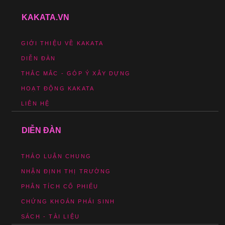
KAKATA.VN
GIỚI THIỆU VỀ KAKATA
DIỄN ĐÀN
THẮC MẮC - GÓP Ý XÂY DỰNG
HOẠT ĐỘNG KAKATA
LIÊN HỆ
DIỄN ĐÀN
THẢO LUẬN CHUNG
NHẬN ĐỊNH THỊ TRƯỜNG
PHÂN TÍCH CỔ PHIẾU
CHỨNG KHOÁN PHÁI SINH
SÁCH - TÀI LIỆU