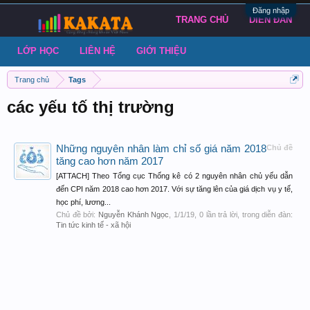
Đăng nhập
TRANG CHỦ
DIỄN ĐÀN
LỚP HỌC
LIÊN HỆ
GIỚI THIỆU
Trang chủ
Tags
các yếu tố thị trường
Những nguyên nhân làm chỉ số giá năm 2018
Chủ đề
tăng cao hơn năm 2017
[ATTACH] Theo Tổng cục Thống kê có 2 nguyên nhân chủ yếu dẫn
đến CPI năm 2018 cao hơn 2017. Với sự tăng lên của giá dịch vụ y tế,
học phí, lương...
Chủ đề bởi:
Nguyễn Khánh Ngọc
,
1/1/19
, 0 lần trả lời, trong diễn đàn:
Tin tức kinh tế - xã hội