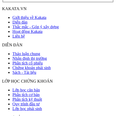
KAKATA.VN
Giới thiệu về Kakata
Diễn đàn
Thắc mắc - Góp ý xây dựng
Hoạt động Kakata
Liên hệ
DIỄN ĐÀN
Thảo luận chung
Nhận định thị trường
Phân tích cổ phiếu
Chứng khoán phái sinh
Sách - Tài liệu
LỚP HỌC CHỨNG KHOÁN
Lớp học căn bản
Phân tích cơ bản
Phân tích kỹ thuật
Quy trình đầu tư
Lớp học phái sinh