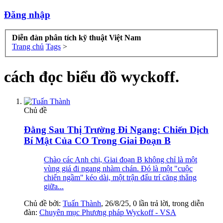
Đăng nhập
Diễn đàn phân tích kỹ thuật Việt Nam
Trang chủ
Tags
>
cách đọc biểu đồ wyckoff.
Chủ đề
Đằng Sau Thị Trường Đi Ngang: Chiến Dịch
Bí Mật Của CO Trong Giai Đoạn B
Chào các Anh chị, Giai đoạn B không chỉ là một
vùng giá đi ngang nhàm chán. Đó là một "cuộc
chiến ngầm" kéo dài, một trận đấu trí căng thẳng
giữa...
Chủ đề bởi:
Tuấn Thành
,
26/8/25
, 0 lần trả lời, trong diễn
đàn:
Chuyên mục Phương pháp Wyckoff - VSA