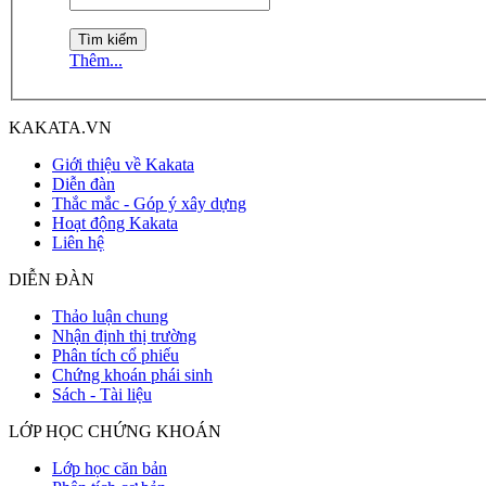
Thêm...
KAKATA.VN
Giới thiệu về Kakata
Diễn đàn
Thắc mắc - Góp ý xây dựng
Hoạt động Kakata
Liên hệ
DIỄN ĐÀN
Thảo luận chung
Nhận định thị trường
Phân tích cổ phiếu
Chứng khoán phái sinh
Sách - Tài liệu
LỚP HỌC CHỨNG KHOÁN
Lớp học căn bản