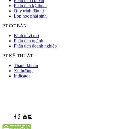
Phân tích cơ bản
Phân tích kỹ thuật
Quy trình đầu tư
Lớp học phái sinh
PT CƠ BẢN
Kinh tế vĩ mô
Phân tích ngành
Phân tích doanh nghiệp
PT KỸ THUẬT
Thanh khoản
Xu hướng
Indicator