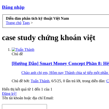
Đăng nhập
Diễn đàn phân tích kỹ thuật Việt Nam
Trang chủ
Tags
>
case study chứng khoán việt
Chủ đề
[Hướng Dẫn] Smart Money Concept Phần 8: H
Chào anh chị em, Hôm nay Thành chia sẻ tiếp một phần r
Chủ đề bởi:
Tuấn Thành
,
6/5/25
, 0 lần trả lời, trong diễn đàn:
C
Hiển thị kết quả từ 1 đến 1 của 1
Đăng ký!
Tên tài khoản hoặc địa chỉ Email: