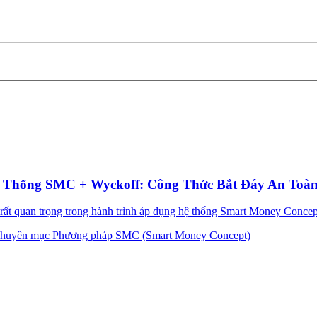
ệ Thống SMC + Wyckoff: Công Thức Bắt Đáy An Toà
ất quan trọng trong hành trình áp dụng hệ thống Smart Money Concept 
huyên mục Phương pháp SMC (Smart Money Concept)