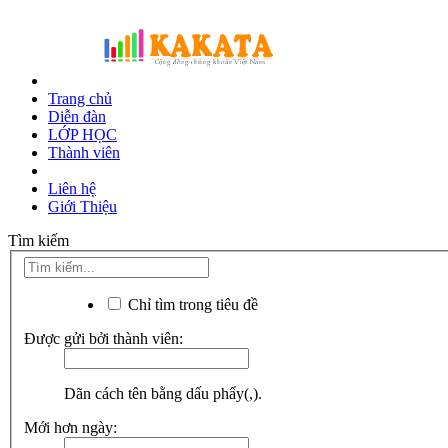
Trang chủ
Diễn đàn
LỚP HỌC
Thành viên
Liên hệ
Giới Thiệu
Tìm kiếm
Chỉ tìm trong tiêu đề
Được gửi bởi thành viên:
Dãn cách tên bằng dấu phẩy(,).
Mới hơn ngày: