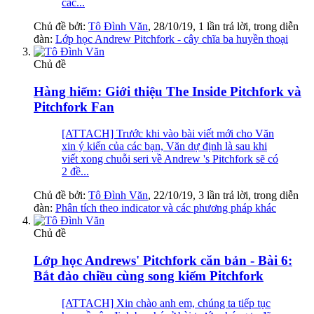
các...
Chủ đề bởi:
Tô Đình Văn
,
28/10/19
, 1 lần trả lời, trong diễn
đàn:
Lớp học Andrew Pitchfork - cây chĩa ba huyền thoại
Chủ đề
Hàng hiếm: Giới thiệu The Inside Pitchfork và
Pitchfork Fan
[ATTACH] Trước khi vào bài viết mới cho Văn
xin ý kiến của các bạn, Văn dự định là sau khi
viết xong chuỗi seri về Andrew 's Pitchfork sẽ có
2 đề...
Chủ đề bởi:
Tô Đình Văn
,
22/10/19
, 3 lần trả lời, trong diễn
đàn:
Phân tích theo indicator và các phương pháp khác
Chủ đề
Lớp học Andrews' Pitchfork căn bản - Bài 6:
Bắt đảo chiều cùng song kiếm Pitchfork
[ATTACH] Xin chào anh em, chúng ta tiếp tục