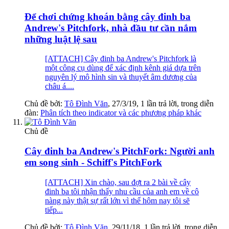
Để chơi chứng khoán bằng cây đinh ba
Andrew's Pitchfork, nhà đầu tư cần nắm
những luật lệ sau
[ATTACH] Cây đinh ba Andrew's Pitchfork là
một công cụ dùng để xác định kênh giá dựa trên
nguyên lý mô hình sin và thuyết âm dương của
châu á....
Chủ đề bởi:
Tô Đình Văn
,
27/3/19
, 1 lần trả lời, trong diễn
đàn:
Phân tích theo indicator và các phương pháp khác
Chủ đề
Cây đinh ba Andrew's PitchFork: Người anh
em song sinh - Schiff's PitchFork
[ATTACH] Xin chào, sau đợt ra 2 bài về cây
đinh ba tôi nhận thấy nhu cầu của anh em về cô
nàng này thật sự rất lớn vì thế hôm nay tôi sẽ
tiếp...
Chủ đề bởi:
Tô Đình Văn
,
29/11/18
, 1 lần trả lời, trong diễn