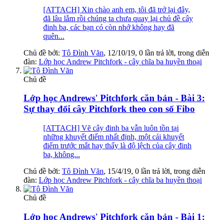
[ATTACH] Xin chào anh em, tôi đã trở lại đây,
đã lâu lắm rồi chúng ta chưa quay lại chủ đề cây
đinh ba, các bạn có còn nhớ không hay đã
quên...
Chủ đề bởi:
Tô Đình Văn
,
12/10/19
, 0 lần trả lời, trong diễn
đàn:
Lớp học Andrew Pitchfork - cây chĩa ba huyền thoại
Chủ đề
Lớp học Andrews' Pitchfork căn bản - Bài 3:
Sự thay đổi cây Pitchfork theo con số Fibo
[ATTACH] Vẽ cây đinh ba vẫn luôn tồn tại
những khuyết điểm nhất định, một cái khuyết
điểm trước mắt hay thấy là độ lệch của cây đinh
ba, không...
Chủ đề bởi:
Tô Đình Văn
,
15/4/19
, 0 lần trả lời, trong diễn
đàn:
Lớp học Andrew Pitchfork - cây chĩa ba huyền thoại
Chủ đề
Lớp học Andrews' Pitchfork căn bản - Bài 1: