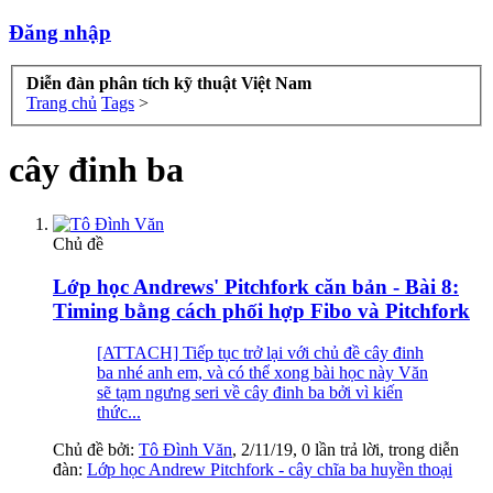
Đăng nhập
Diễn đàn phân tích kỹ thuật Việt Nam
Trang chủ
Tags
>
cây đinh ba
Chủ đề
Lớp học Andrews' Pitchfork căn bản - Bài 8:
Timing bằng cách phối hợp Fibo và Pitchfork
[ATTACH] Tiếp tục trở lại với chủ đề cây đinh
ba nhé anh em, và có thể xong bài học này Văn
sẽ tạm ngưng seri về cây đinh ba bởi vì kiến
thức...
Chủ đề bởi:
Tô Đình Văn
,
2/11/19
, 0 lần trả lời, trong diễn
đàn:
Lớp học Andrew Pitchfork - cây chĩa ba huyền thoại