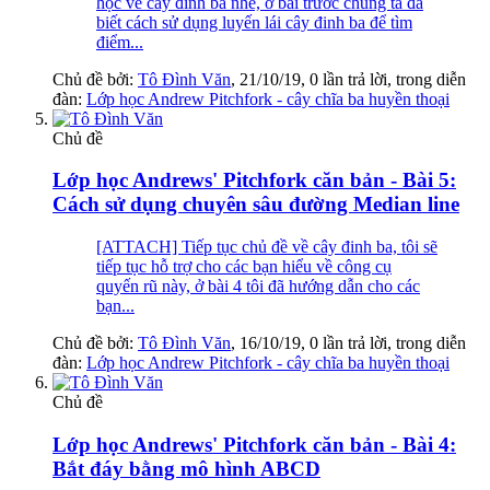
học về cây đinh ba nhé, ở bài trước chúng ta đã
biết cách sử dụng luyến lái cây đinh ba để tìm
điểm...
Chủ đề bởi:
Tô Đình Văn
,
21/10/19
, 0 lần trả lời, trong diễn
đàn:
Lớp học Andrew Pitchfork - cây chĩa ba huyền thoại
Chủ đề
Lớp học Andrews' Pitchfork căn bản - Bài 5:
Cách sử dụng chuyên sâu đường Median line
[ATTACH] Tiếp tục chủ đề về cây đinh ba, tôi sẽ
tiếp tục hỗ trợ cho các bạn hiểu về công cụ
quyến rũ này, ở bài 4 tôi đã hướng dẫn cho các
bạn...
Chủ đề bởi:
Tô Đình Văn
,
16/10/19
, 0 lần trả lời, trong diễn
đàn:
Lớp học Andrew Pitchfork - cây chĩa ba huyền thoại
Chủ đề
Lớp học Andrews' Pitchfork căn bản - Bài 4:
Bắt đáy bằng mô hình ABCD