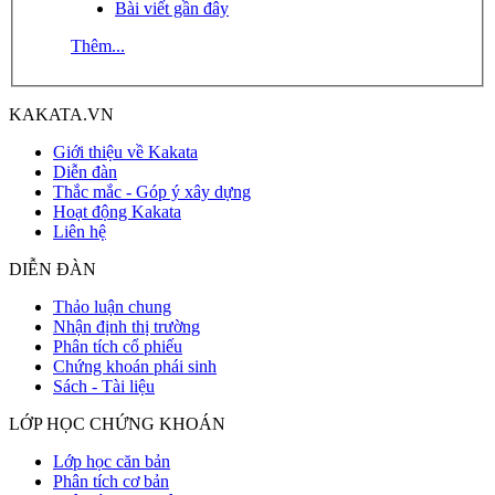
Bài viết gần đây
Thêm...
KAKATA.VN
Giới thiệu về Kakata
Diễn đàn
Thắc mắc - Góp ý xây dựng
Hoạt động Kakata
Liên hệ
DIỄN ĐÀN
Thảo luận chung
Nhận định thị trường
Phân tích cổ phiếu
Chứng khoán phái sinh
Sách - Tài liệu
LỚP HỌC CHỨNG KHOÁN
Lớp học căn bản
Phân tích cơ bản