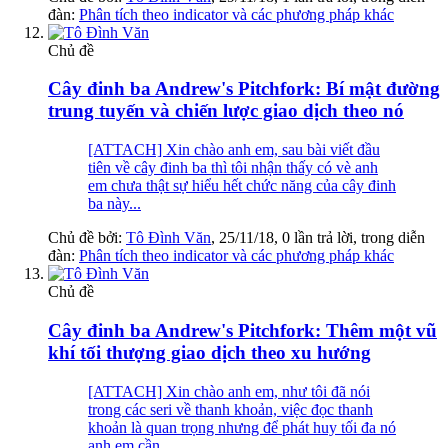
đàn:
Phân tích theo indicator và các phương pháp khác
Chủ đề
Cây đinh ba Andrew's Pitchfork: Bí mật đường
trung tuyến và chiến lược giao dịch theo nó
[ATTACH] Xin chào anh em, sau bài viết đầu
tiên về cây đinh ba thì tôi nhận thấy có vè anh
em chưa thật sự hiểu hết chức năng của cây đinh
ba này...
Chủ đề bởi:
Tô Đình Văn
,
25/11/18
, 0 lần trả lời, trong diễn
đàn:
Phân tích theo indicator và các phương pháp khác
Chủ đề
Cây đinh ba Andrew's Pitchfork: Thêm một vũ
khí tối thượng giao dịch theo xu hướng
[ATTACH] Xin chào anh em, như tôi đã nói
trong các seri về thanh khoản, việc đọc thanh
khoản là quan trọng nhưng để phát huy tối đa nó
anh em cần...