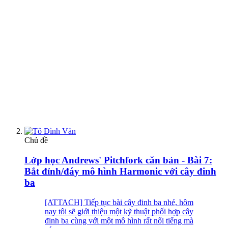
Chủ đề
Lớp học Andrews' Pitchfork căn bản - Bài 7:
Bắt đỉnh/đáy mô hình Harmonic với cây đinh
ba
[ATTACH] Tiếp tục bài cây đinh ba nhé, hôm
nay tôi sẽ giới thiệu một kỹ thuật phối hợp cây
đinh ba cùng với một mô hình rất nổi tiếng mà