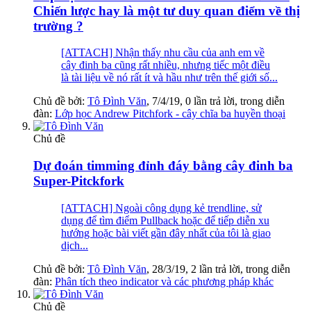
Chiến lược hay là một tư duy quan điểm về thị
trường ?
[ATTACH] Nhận thấy nhu cầu của anh em về
cây đinh ba cũng rất nhiều, nhưng tiếc một điều
là tài liệu về nó rất ít và hầu như trên thế giới số...
Chủ đề bởi:
Tô Đình Văn
,
7/4/19
, 0 lần trả lời, trong diễn
đàn:
Lớp học Andrew Pitchfork - cây chĩa ba huyền thoại
Chủ đề
Dự đoán timming đỉnh đáy bằng cây đinh ba
Super-Pitckfork
[ATTACH] Ngoài công dụng kẻ trendline, sử
dụng để tìm điểm Pullback hoặc để tiếp diễn xu
hướng hoặc bài viết gần đây nhất của tôi là giao
dịch...
Chủ đề bởi:
Tô Đình Văn
,
28/3/19
, 2 lần trả lời, trong diễn
đàn:
Phân tích theo indicator và các phương pháp khác
Chủ đề