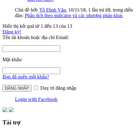
Chủ đề bởi:
Tô Đình Văn
,
10/11/18
, 1 lần trả lời, trong diễn
đàn:
Phân tích theo indicator và các phương pháp khác
Hiển thị kết quả từ 1 đến 13 của 13
Đăng ký!
Tên tài khoản hoặc địa chỉ Email:
Mật khẩu:
Bạn đã quên mật khẩu?
Duy trì đăng nhập
Login with Facebook
Tài trợ