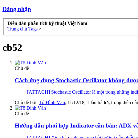
Đăng nhập
Diễn đàn phân tích kỹ thuật Việt Nam
Trang chủ
Tags
>
cb52
Chủ đề
Cách ứng dụng Stochastic Oscillator không được
[ATTACH] Stochastic Oscillator là một trong những indic
Chủ đề bởi:
Tô Đình Văn
,
11/12/18
, 1 lần trả lời, trong diễn đ
Chủ đề
Hướng dẫn phối hợp Indicator căn bản: ADX v
[ATTACH] Xin chào anh em, qua bài hướng dẫn phối hợp i