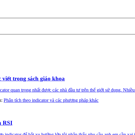
 viết trong sách giáo khoa
ator quan trọng nhất được các nhà đầu tư trên thế giới sử dụng. Nhiều
àn:
Phân tích theo indicator và các phương pháp khác
à RSI
ndicator để bắt xu hướng lớn tôi nhận thấy nhu cầu anh em cần xai in