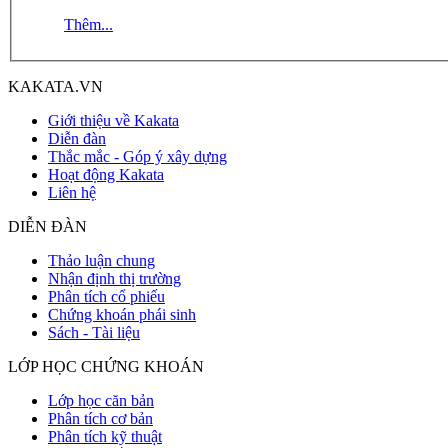
Thêm...
KAKATA.VN
Giới thiệu về Kakata
Diễn đàn
Thắc mắc - Góp ý xây dựng
Hoạt động Kakata
Liên hệ
DIỄN ĐÀN
Thảo luận chung
Nhận định thị trường
Phân tích cổ phiếu
Chứng khoán phái sinh
Sách - Tài liệu
LỚP HỌC CHỨNG KHOÁN
Lớp học căn bản
Phân tích cơ bản
Phân tích kỹ thuật