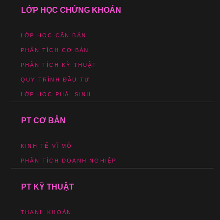
LỚP HỌC CHỨNG KHOÁN
LỚP HỌC CĂN BẢN
PHÂN TÍCH CƠ BẢN
PHÂN TÍCH KỸ THUẬT
QUY TRÌNH ĐẦU TƯ
LỚP HỌC PHÁI SINH
PT CƠ BẢN
KINH TẾ VĨ MÔ
PHÂN TÍCH DOANH NGHIỆP
PT KỸ THUẬT
THANH KHOẢN