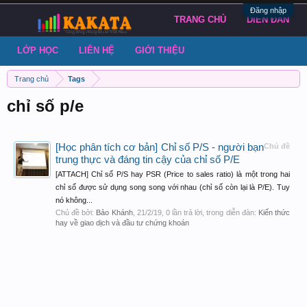
Đăng nhập
TRANG CHỦ
DIỄN ĐÀN
LỚP HỌC
LIÊN HỆ
GIỚI THIỆU
Trang chủ
Tags
chỉ số p/e
[Học phân tích cơ bản] Chỉ số P/S - người bạn
Chủ đề
trung thực và đáng tin cậy của chỉ số P/E
[ATTACH] Chỉ số P/S hay PSR (Price to sales ratio) là một trong hai
chỉ số được sử dụng song song với nhau (chỉ số còn lại là P/E). Tuy
nó không...
Chủ đề bởi:
Bảo Khánh
,
21/2/19
, 0 lần trả lời, trong diễn đàn:
Kiến thức
hay về giao dịch và đầu tư chứng khoán