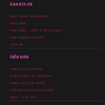
KAKATA.VN
GIỚI THIỆU VỀ KAKATA
DIỄN ĐÀN
THẮC MẮC - GÓP Ý XÂY DỰNG
HOẠT ĐỘNG KAKATA
LIÊN HỆ
DIỄN ĐÀN
THẢO LUẬN CHUNG
NHẬN ĐỊNH THỊ TRƯỜNG
PHÂN TÍCH CỔ PHIẾU
CHỨNG KHOÁN PHÁI SINH
SÁCH - TÀI LIỆU