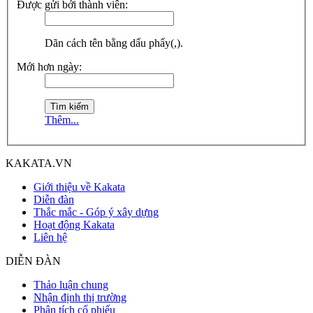
Được gửi bởi thành viên:
Dãn cách tên bằng dấu phẩy(,).
Mới hơn ngày:
Thêm...
KAKATA.VN
Giới thiệu về Kakata
Diễn đàn
Thắc mắc - Góp ý xây dựng
Hoạt động Kakata
Liên hệ
DIỄN ĐÀN
Thảo luận chung
Nhận định thị trường
Phân tích cổ phiếu