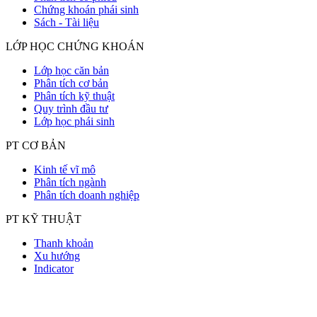
Chứng khoán phái sinh
Sách - Tài liệu
LỚP HỌC CHỨNG KHOÁN
Lớp học căn bản
Phân tích cơ bản
Phân tích kỹ thuật
Quy trình đầu tư
Lớp học phái sinh
PT CƠ BẢN
Kinh tế vĩ mô
Phân tích ngành
Phân tích doanh nghiệp
PT KỸ THUẬT
Thanh khoản
Xu hướng
Indicator