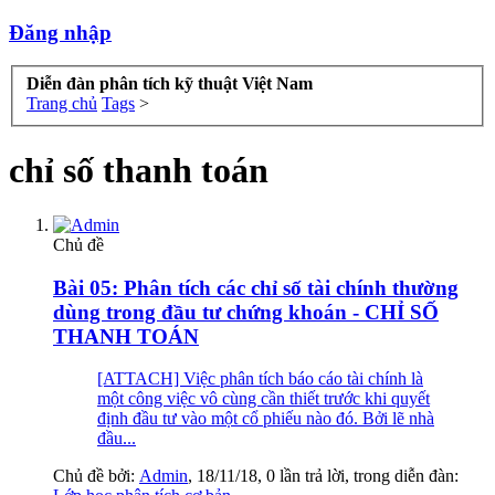
Đăng nhập
Diễn đàn phân tích kỹ thuật Việt Nam
Trang chủ
Tags
>
chỉ số thanh toán
Chủ đề
Bài 05: Phân tích các chỉ số tài chính thường
dùng trong đầu tư chứng khoán - CHỈ SỐ
THANH TOÁN
[ATTACH] Việc phân tích báo cáo tài chính là
một công việc vô cùng cần thiết trước khi quyết
định đầu tư vào một cổ phiếu nào đó. Bởi lẽ nhà
đầu...
Chủ đề bởi:
Admin
,
18/11/18
, 0 lần trả lời, trong diễn đàn: