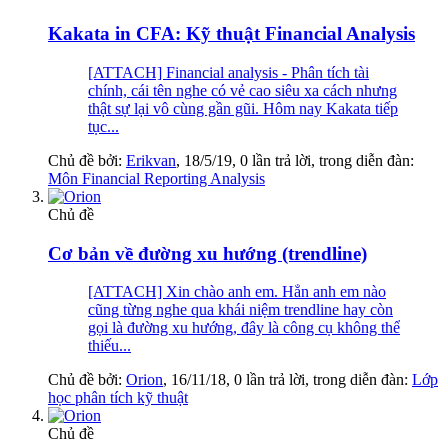
Kakata in CFA: Kỹ thuật Financial Analysis
[ATTACH] Financial analysis - Phân tích tài
chính, cái tên nghe có vẻ cao siêu xa cách nhưng
thật sự lại vô cùng gần gũi. Hôm nay Kakata tiếp
tục...
Chủ đề bởi:
Erikvan
,
18/5/19
, 0 lần trả lời, trong diễn đàn:
Môn Financial Reporting Analysis
Chủ đề
Cơ bản về đường xu hướng (trendline)
[ATTACH] Xin chào anh em. Hẳn anh em nào
cũng từng nghe qua khái niệm trendline hay còn
gọi là đường xu hướng, đây là công cụ không thể
thiếu...
Chủ đề bởi:
Orion
,
16/11/18
, 0 lần trả lời, trong diễn đàn:
Lớp
học phân tích kỹ thuật
Chủ đề