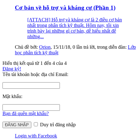
Cơ bản về hỗ trợ và kháng cự (Phần 1)
[ATTACH] Hỗ trợ và kháng cự là 2 điều cơ bản
nhất trong phân tích kỹ thuật. Hôm nay, tôi xin
trình bày lại những gì cơ bản, dễ hiểu nhất để
những...
Chủ đề bởi:
Orion
,
15/11/18
, 0 lần trả lời, trong diễn đàn:
Lớp
học phân tích kỹ thuật
Hiển thị kết quả từ 1 đến 4 của 4
Đăng ký!
Tên tài khoản hoặc địa chỉ Email:
Mật khẩu:
Bạn đã quên mật khẩu?
Duy trì đăng nhập
Login with Facebook