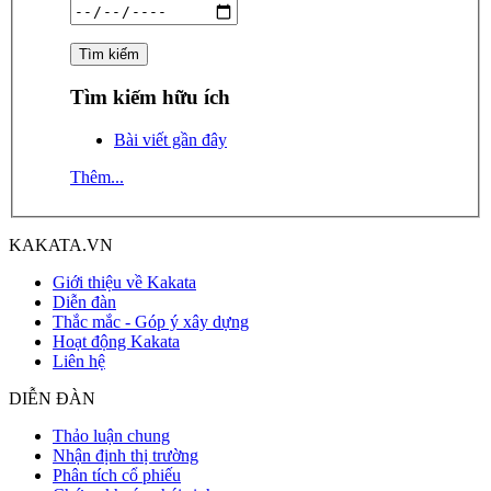
Tìm kiếm hữu ích
Bài viết gần đây
Thêm...
KAKATA.VN
Giới thiệu về Kakata
Diễn đàn
Thắc mắc - Góp ý xây dựng
Hoạt động Kakata
Liên hệ
DIỄN ĐÀN
Thảo luận chung
Nhận định thị trường
Phân tích cổ phiếu