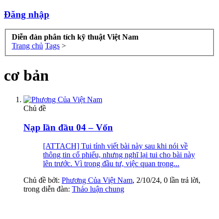
Đăng nhập
Diễn đàn phân tích kỹ thuật Việt Nam
Trang chủ
Tags
>
cơ bản
Chủ đề
Nạp lần đầu 04 – Vốn
[ATTACH] Tui tính viết bài này sau khi nói về
thông tin cổ phiếu, nhưng nghĩ lại tui cho bài này
lên trước. Vì trong đầu tư, việc quan trọng...
Chủ đề bởi:
Phương Của Việt Nam
,
2/10/24
, 0 lần trả lời,
trong diễn đàn:
Thảo luận chung