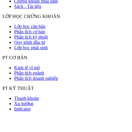
Chứng khoán phái sinh
Sách - Tài liệu
LỚP HỌC CHỨNG KHOÁN
Lớp học căn bản
Phân tích cơ bản
Phân tích kỹ thuật
Quy trình đầu tư
Lớp học phái sinh
PT CƠ BẢN
Kinh tế vĩ mô
Phân tích ngành
Phân tích doanh nghiệp
PT KỸ THUẬT
Thanh khoản
Xu hướng
Indicator