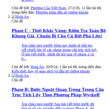
Chủ đề bởi:
Phương Của Việt Nam
,
27/2/26
, 12 lần trả lời,
trong diễn đàn:
Phương pháp đầu tư chứng khoán
Chủ đề
Phase C - Thời Khắc Vàng: Kiểm Tra Toàn Bộ
Khung Giá, Chuẩn Bị Cho Cú Bứt Phá Lớn!
Xin chào mọi người, hôm nay mình sẽ tiếp tục
với chuỗi bài về các phase trong cấu trúc tích luỹ.
Ở bài viết trước, mình đã nói qua về phase a và
b...
Chủ đề bởi:
Hoài An
,
20/9/24
, 1 lần trả lời, trong diễn đàn:
Kiến thức hay về giao dịch và đầu tư chứng khoán
Chủ đề
Phase B: Bước Ngoặt Quan Trọng Trong Cấu
Trúc Tích Lũy Theo Phương Pháp Wyckoff
Xin chào mọi người! Sau bài viết hôm trước đã
làm rõ về các sự kiện diễn ra trong Phase A, thì