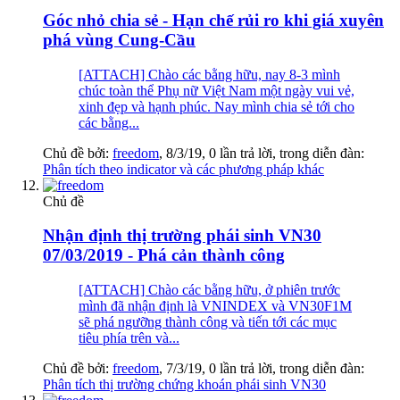
Góc nhỏ chia sẻ - Hạn chế rủi ro khi giá xuyên
phá vùng Cung-Cầu
[ATTACH] Chào các bằng hữu, nay 8-3 mình
chúc toàn thể Phụ nữ Việt Nam một ngày vui vẻ,
xinh đẹp và hạnh phúc. Nay mình chia sẻ tới cho
các bằng...
Chủ đề bởi:
freedom
,
8/3/19
, 0 lần trả lời, trong diễn đàn:
Phân tích theo indicator và các phương pháp khác
Chủ đề
Nhận định thị trường phái sinh VN30
07/03/2019 - Phá cản thành công
[ATTACH] Chào các bằng hữu, ở phiên trước
mình đã nhận định là VNINDEX và VN30F1M
sẽ phá ngưỡng thành công và tiến tới các mục
tiêu phía trên và...
Chủ đề bởi:
freedom
,
7/3/19
, 0 lần trả lời, trong diễn đàn:
Phân tích thị trường chứng khoán phái sinh VN30