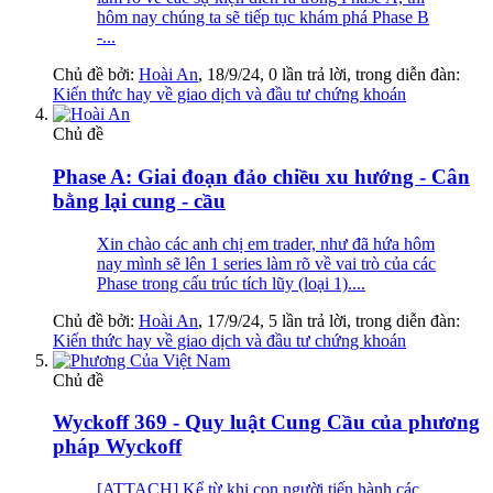
hôm nay chúng ta sẽ tiếp tục khám phá Phase B
-...
Chủ đề bởi:
Hoài An
,
18/9/24
, 0 lần trả lời, trong diễn đàn:
Kiến thức hay về giao dịch và đầu tư chứng khoán
Chủ đề
Phase A: Giai đoạn đảo chiều xu hướng - Cân
bằng lại cung - cầu
Xin chào các anh chị em trader, như đã hứa hôm
nay mình sẽ lên 1 series làm rõ về vai trò của các
Phase trong cấu trúc tích lũy (loại 1)....
Chủ đề bởi:
Hoài An
,
17/9/24
, 5 lần trả lời, trong diễn đàn:
Kiến thức hay về giao dịch và đầu tư chứng khoán
Chủ đề
Wyckoff 369 - Quy luật Cung Cầu của phương
pháp Wyckoff
[ATTACH] Kể từ khi con người tiến hành các