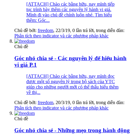
[ATTACH] Chào các bằng hữu, nay mình tiếp
tục trình bày thêm các nguyên lý hành vi giá.
Mình đi vào chủ đề chính luôn nhé. Tìm hiểu
thêm: Góc...
Chủ đề bởi:
freedom
,
22/3/19
, 0 lần trả lời, trong diễn đàn:
Phân tích theo indicator và các phương pháp khác
Chủ đề
Góc nhỏ chia sẻ - Các nguyên lý để hiểu hành
vi giá P.1
[ATTACH] Chào các bằng hữu, nay mình đọc
đươc một số nguyên lý trong bộ sách của YTC
giúp cho những người mới có thể thấu hiểu thêm
về thị...
Chủ đề bởi:
freedom
,
20/3/19
, 0 lần trả lời, trong diễn đàn:
Phân tích theo indicator và các phương pháp khác
Chủ đề
Góc nhỏ chia sẻ - Những mẹo trong hành động