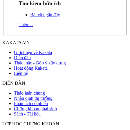
Tìm kiếm hữu ích
Bài viết gần đây
Thêm...
KAKATA.VN
Giới thiệu về Kakata
Diễn đàn
Thắc mắc - Góp ý xây dựng
Hoạt động Kakata
Liên hệ
DIỄN ĐÀN
Thảo luận chung
Nhận định thị trường
Phân tích cổ phiếu
Chứng khoán phái sinh
Sách - Tài liệu
LỚP HỌC CHỨNG KHOÁN