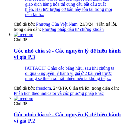
giao dịch hàng hóa thì cung cầu bắt đầu xuất
hiện. Hai lực lượng cơ bản này tồn tại trong mọi
nền kinh...
Chủ đề bởi:
Phương Của Việt Nam
,
21/8/24
, 4 lần trả lời,
trong diễn đàn:
Phương pháp đầu tư chứng khoán
Chủ đề
Góc nhỏ chia sẻ - Các nguyên lý để hiểu hành
vi giá P.3
[ATTACH] Chào các bằng hữu, sau khi chúng ta
đi qua 6 nguyên lý hành vi giá ở 2 bài viết trước
nhưng sẽ thiếu xót rất nhiều nếu ta không tiếp...
Chủ đề bởi:
freedom
,
24/3/19
, 0 lần trả lời, trong diễn đàn:
Phân tích theo indicator và các phương pháp khác
Chủ đề
Góc nhỏ chia sẻ - Các nguyên lý để hiểu hành
vi giá P.2