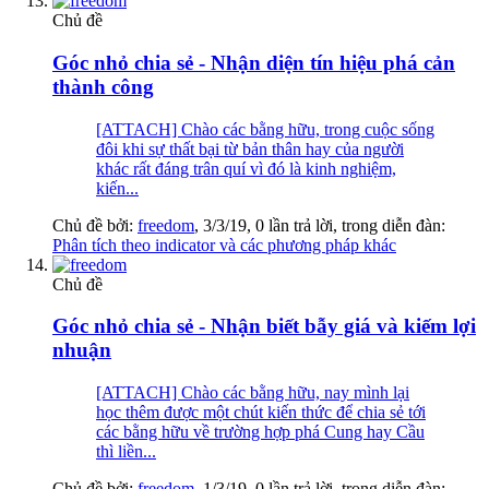
Chủ đề
Góc nhỏ chia sẻ - Nhận diện tín hiệu phá cản
thành công
[ATTACH] Chào các bằng hữu, trong cuộc sống
đôi khi sự thất bại từ bản thân hay của người
khác rất đáng trân quí vì đó là kinh nghiệm,
kiến...
Chủ đề bởi:
freedom
,
3/3/19
, 0 lần trả lời, trong diễn đàn:
Phân tích theo indicator và các phương pháp khác
Chủ đề
Góc nhỏ chia sẻ - Nhận biết bẫy giá và kiếm lợi
nhuận
[ATTACH] Chào các bằng hữu, nay mình lại
học thêm được một chút kiến thức để chia sẻ tới
các bằng hữu về trường hợp phá Cung hay Cầu
thì liền...
Chủ đề bởi:
freedom
,
1/3/19
, 0 lần trả lời, trong diễn đàn: