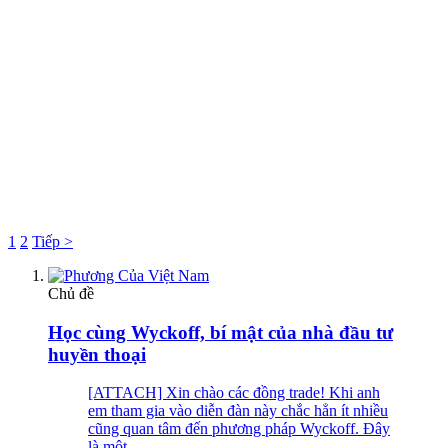
1
2
Tiếp >
Chủ đề
Học cùng Wyckoff, bí mật của nhà đầu tư
huyền thoại
[ATTACH] Xin chào các đồng trade! Khi anh
em tham gia vào diễn đàn này chắc hẳn ít nhiều
cũng quan tâm đến phương pháp Wyckoff. Đây
là một...