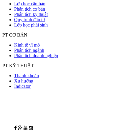
Lớp học căn bản
Phân tích cơ bản
Phân tích kỹ thuật
Quy trình đầu tư
Lớp học phái sinh
PT CƠ BẢN
Kinh tế vĩ mô
Phân tích ngành
Phân tích doanh nghiệp
PT KỸ THUẬT
Thanh khoản
Xu hướng
Indicator