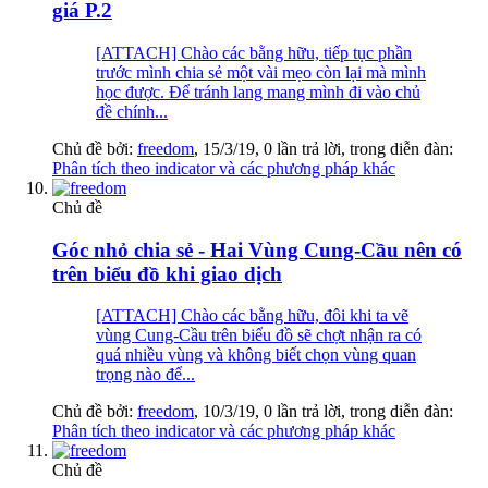
giá P.2
[ATTACH] Chào các bằng hữu, tiếp tục phần
trước mình chia sẻ một vài mẹo còn lại mà mình
học được. Để tránh lang mang mình đi vào chủ
đề chính...
Chủ đề bởi:
freedom
,
15/3/19
, 0 lần trả lời, trong diễn đàn:
Phân tích theo indicator và các phương pháp khác
Chủ đề
Góc nhỏ chia sẻ - Hai Vùng Cung-Cầu nên có
trên biểu đồ khi giao dịch
[ATTACH] Chào các bằng hữu, đôi khi ta vẽ
vùng Cung-Cầu trên biểu đồ sẽ chợt nhận ra có
quá nhiều vùng và không biết chọn vùng quan
trọng nào để...
Chủ đề bởi:
freedom
,
10/3/19
, 0 lần trả lời, trong diễn đàn:
Phân tích theo indicator và các phương pháp khác
Chủ đề