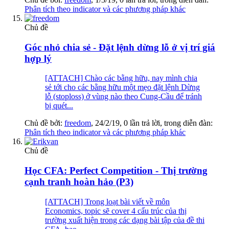
Phân tích theo indicator và các phương pháp khác
Chủ đề
Góc nhỏ chia sẻ - Đặt lệnh dừng lỗ ở vị trí giá
hợp lý
[ATTACH] Chào các bằng hữu, nay mình chia
sẻ tới cho các bằng hữu một mẹo đặt lệnh Dừng
lỗ (stoploss) ở vùng nào theo Cung-Cầu để tránh
bị quét...
Chủ đề bởi:
freedom
,
24/2/19
, 0 lần trả lời, trong diễn đàn:
Phân tích theo indicator và các phương pháp khác
Chủ đề
Học CFA: Perfect Competition - Thị trường
cạnh tranh hoàn hảo (P3)
[ATTACH] Trong loạt bài viết về môn
Economics, topic sẽ cover 4 cấu trúc của thị
trường xuất hiện trong các dạng bài tập của đề thi