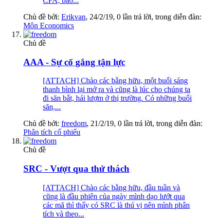
CFA, bao...
Chủ đề bởi:
Erikvan
,
24/2/19
, 0 lần trả lời, trong diễn đàn:
Môn Economics
Chủ đề
AAA - Sự cố gắng tận lực
[ATTACH] Chào các bằng hữu, một buổi sáng
thanh bình lại mở ra và cũng là lúc cho chúng ta
đi săn bắt, hái lượm ở thị trường. Có những buổi
săn,...
Chủ đề bởi:
freedom
,
21/2/19
, 0 lần trả lời, trong diễn đàn:
Phân tích cổ phiếu
Chủ đề
SRC - Vượt qua thử thách
[ATTACH] Chào các bằng hữu, đầu tuần và
cũng là đầu phiên của ngày mình dạo lướt qua
các mã thì thấy có SRC là thú vị nên mình phân
tích và theo...