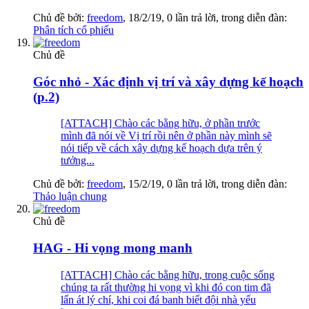
Chủ đề bởi:
freedom
,
18/2/19
, 0 lần trả lời, trong diễn đàn:
Phân tích cổ phiếu
Chủ đề
Góc nhỏ - Xác định vị trí và xây dựng kế hoạch
(p.2)
[ATTACH] Chào các bằng hữu, ở phần trước
mình đã nói về Vị trí rồi nên ở phần này mình sẽ
nói tiếp về cách xây dựng kế hoạch dựa trên ý
tưởng...
Chủ đề bởi:
freedom
,
15/2/19
, 0 lần trả lời, trong diễn đàn:
Thảo luận chung
Chủ đề
HAG - Hi vọng mong manh
[ATTACH] Chào các bằng hữu, trong cuộc sống
chúng ta rất thường hi vọng vì khi đó con tim đã
lấn át lý chí, khi coi đá banh biết đội nhà yếu