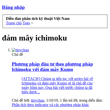
Đăng nhập
Diễn đàn phân tích kỹ thuật Việt Nam
Trang chủ
Tags
>
đám mây ichimoku
Chủ đề
Phương pháp đầu tư theo phương pháp
Ichimoku với đám mây Kumo
[ATTACH] Chúng ta tiếp tục với series bài về
Ichimoku và đám mây Kumo sẽ là chủ đề của
ngày hôm nay. Qua bài viết trước chúng ta đã
hiểu được...
Chủ đề bởi:
tinychau
,
1/10/19
, 1 lần trả lời, trong diễn đàn:
Phân tích theo indicator và các phương pháp khác