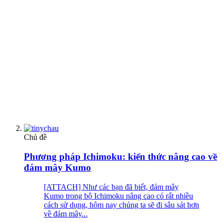
Chủ đề
Phương pháp Ichimoku: kiến thức nâng cao về
đám mây Kumo
[ATTACH] Như các bạn đã biết, đám mây
Kumo trong bộ Ichimoku nâng cao có rất nhiều
cách sử dụng, hôm nay chúng ta sẽ đi sâu sát hơn
về đám mây...