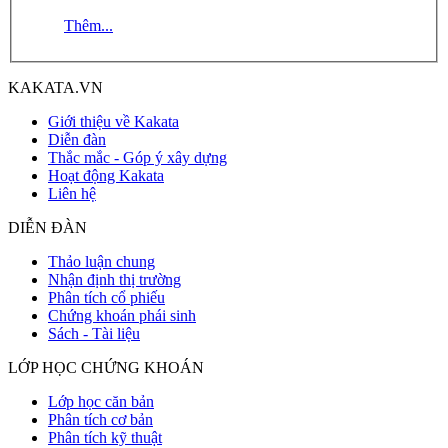
Thêm...
KAKATA.VN
Giới thiệu về Kakata
Diễn đàn
Thắc mắc - Góp ý xây dựng
Hoạt động Kakata
Liên hệ
DIỄN ĐÀN
Thảo luận chung
Nhận định thị trường
Phân tích cổ phiếu
Chứng khoán phái sinh
Sách - Tài liệu
LỚP HỌC CHỨNG KHOÁN
Lớp học căn bản
Phân tích cơ bản
Phân tích kỹ thuật