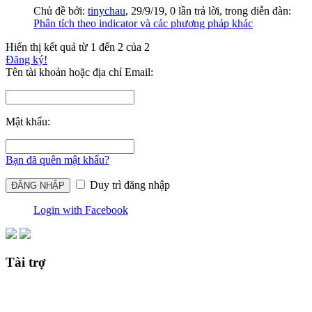
Chủ đề bởi:
tinychau
,
29/9/19
, 0 lần trả lời, trong diễn đàn:
Phân tích theo indicator và các phương pháp khác
Hiển thị kết quả từ 1 đến 2 của 2
Đăng ký!
Tên tài khoản hoặc địa chỉ Email:
Mật khẩu:
Bạn đã quên mật khẩu?
Duy trì đăng nhập
Login with Facebook
Tài trợ