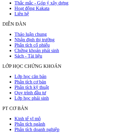
Thắc mắc - Góp ý xây dựng
Hoạt động Kakata
Liên hệ
DIỄN ĐÀN
Thảo luận chung
Nhận định thị trường
Phân tích cổ phiếu
Chứng khoán phái sinh
Sách - Tài liệu
LỚP HỌC CHỨNG KHOÁN
Lớp học căn bản
Phân tích cơ bản
Phân tích kỹ thuật
Quy trình đầu tư
Lớp học phái sinh
PT CƠ BẢN
Kinh tế vĩ mô
Phân tích ngành
Phân tích doanh nghiệp