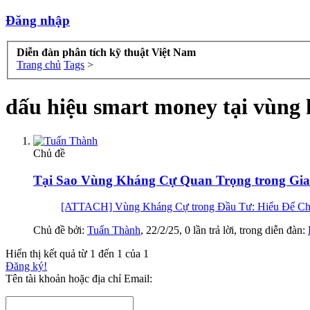
Đăng nhập
Diễn đàn phân tích kỹ thuật Việt Nam
Trang chủ
Tags
>
dấu hiệu smart money tại vùng
Chủ đề
Tại Sao Vùng Kháng Cự Quan Trọng trong Giao
[ATTACH] Vùng Kháng Cự trong Đầu Tư: Hiểu Để Chiến 
Chủ đề bởi:
Tuấn Thành
,
22/2/25
, 0 lần trả lời, trong diễn đàn:
Hiển thị kết quả từ 1 đến 1 của 1
Đăng ký!
Tên tài khoản hoặc địa chỉ Email: