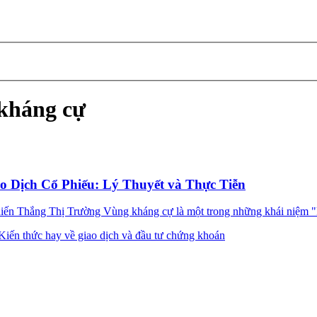
 kháng cự
 Dịch Cổ Phiếu: Lý Thuyết và Thực Tiễn
Thắng Thị Trường Vùng kháng cự là một trong những khái niệm "kin
Kiến thức hay về giao dịch và đầu tư chứng khoán