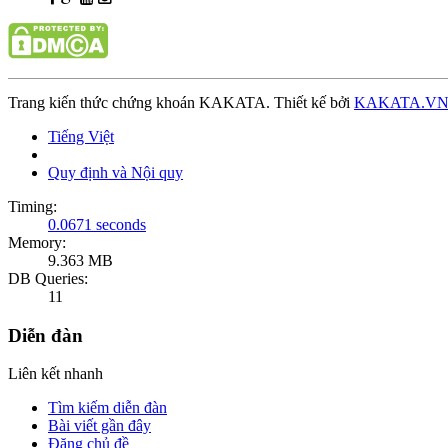
Trang kiến thức chứng khoán KAKATA. Thiết kế bởi
KAKATA.V
Tiếng Việt
Quy định và Nội quy
Timing:
0.0671 seconds
Memory:
9.363 MB
DB Queries:
11
Diễn đàn
Liên kết nhanh
Tìm kiếm diễn đàn
Bài viết gần đây
Đăng chủ đề