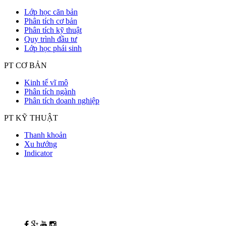
Lớp học căn bản
Phân tích cơ bản
Phân tích kỹ thuật
Quy trình đầu tư
Lớp học phái sinh
PT CƠ BẢN
Kinh tế vĩ mô
Phân tích ngành
Phân tích doanh nghiệp
PT KỸ THUẬT
Thanh khoản
Xu hướng
Indicator