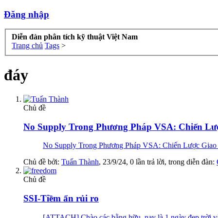
Đăng nhập
Diễn đàn phân tích kỹ thuật Việt Nam
Trang chủ
Tags
>
đáy
Chủ đề
No Supply Trong Phương Pháp VSA: Chiến Lượ
No Supply Trong Phương Pháp VSA: Chiến Lược Giao Dị
Chủ đề bởi:
Tuấn Thành
,
23/9/24
, 0 lần trả lời, trong diễn đàn:
Chủ đề
SSI-Tiềm ẩn rủi ro
[ATTACH] Chào các bằng hữu, nay là 1 ngày đẹp trời và th