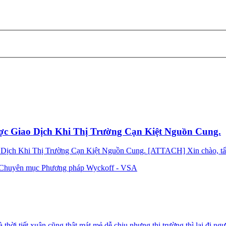
c Giao Dịch Khi Thị Trường Cạn Kiệt Nguồn Cung.
ch Khi Thị Trường Cạn Kiệt Nguồn Cung. [ATTACH] Xin chào, tất c
Chuyên mục Phương pháp Wyckoff - VSA
ời tiết xuân cũng thật mát mẻ dễ chịu nhưng thị trường thì lại đi ngược