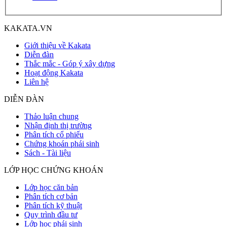
KAKATA.VN
Giới thiệu về Kakata
Diễn đàn
Thắc mắc - Góp ý xây dựng
Hoạt động Kakata
Liên hệ
DIỄN ĐÀN
Thảo luận chung
Nhận định thị trường
Phân tích cổ phiếu
Chứng khoán phái sinh
Sách - Tài liệu
LỚP HỌC CHỨNG KHOÁN
Lớp học căn bản
Phân tích cơ bản
Phân tích kỹ thuật
Quy trình đầu tư
Lớp học phái sinh