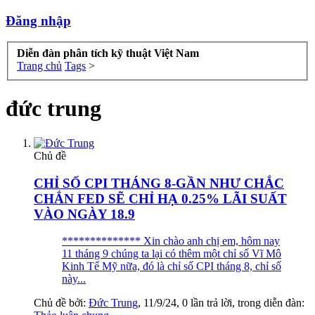
Đăng nhập
Diễn đàn phân tích kỹ thuật Việt Nam
Trang chủ
Tags
>
đức trung
Chủ đề
CHỈ SỐ CPI THÁNG 8-GẦN NHƯ CHẮC
CHẮN FED SẼ CHỈ HẠ 0.25% LÃI SUẤT
VÀO NGÀY 18.9
************** Xin chào anh chị em, hôm nay
11 tháng 9 chúng ta lại có thêm một chỉ số Vĩ Mô
Kinh Tế Mỹ nữa, đó là chỉ số CPI tháng 8, chỉ số
này...
Chủ đề bởi:
Đức Trung
,
11/9/24
, 0 lần trả lời, trong diễn đàn: