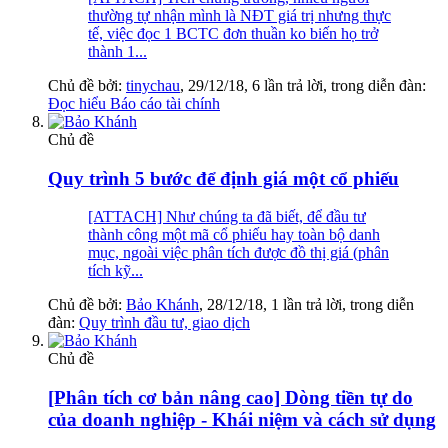
thường tự nhận mình là NĐT giá trị nhưng thực
tế, việc đọc 1 BCTC đơn thuần ko biến họ trở
thành 1...
Chủ đề bởi:
tinychau
,
29/12/18
, 6 lần trả lời, trong diễn đàn:
Đọc hiểu Báo cáo tài chính
Chủ đề
Quy trình 5 bước để định giá một cổ phiếu
[ATTACH] Như chúng ta đã biết, để đầu tư
thành công một mã cổ phiếu hay toàn bộ danh
mục, ngoài việc phân tích được đồ thị giá (phân
tích kỹ...
Chủ đề bởi:
Bảo Khánh
,
28/12/18
, 1 lần trả lời, trong diễn
đàn:
Quy trình đầu tư, giao dịch
Chủ đề
[Phân tích cơ bản nâng cao] Dòng tiền tự do
của doanh nghiệp - Khái niệm và cách sử dụng