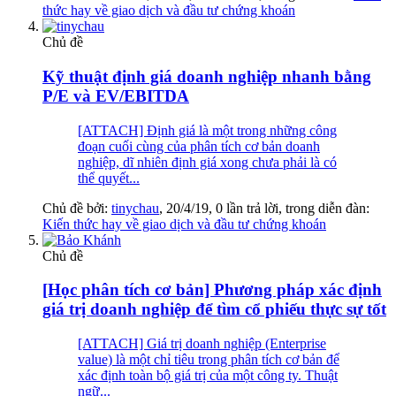
thức hay về giao dịch và đầu tư chứng khoán
Chủ đề
Kỹ thuật định giá doanh nghiệp nhanh bằng
P/E và EV/EBITDA
[ATTACH] Định giá là một trong những công
đoạn cuối cùng của phân tích cơ bản doanh
nghiệp, dĩ nhiên định giá xong chưa phải là có
thể quyết...
Chủ đề bởi:
tinychau
,
20/4/19
, 0 lần trả lời, trong diễn đàn:
Kiến thức hay về giao dịch và đầu tư chứng khoán
Chủ đề
[Học phân tích cơ bản] Phương pháp xác định
giá trị doanh nghiệp để tìm cổ phiếu thực sự tốt
[ATTACH] Giá trị doanh nghiệp (Enterprise
value) là một chỉ tiêu trong phân tích cơ bản để
xác định toàn bộ giá trị của một công ty. Thuật
ngữ...