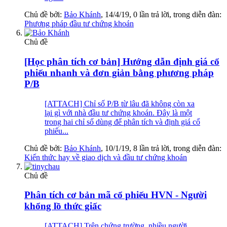
Chủ đề bởi:
Bảo Khánh
,
14/4/19
, 0 lần trả lời, trong diễn đàn:
Phương pháp đầu tư chứng khoán
Chủ đề
[Học phân tích cơ bản] Hướng dẫn định giá cổ
phiếu nhanh và đơn giản bằng phương pháp
P/B
[ATTACH] Chỉ số P/B từ lâu đã không còn xa
lại gì với nhà đầu tư chứng khoán. Đây là một
trong hai chỉ số dùng để phân tích và định giá cổ
phiếu...
Chủ đề bởi:
Bảo Khánh
,
10/1/19
, 8 lần trả lời, trong diễn đàn:
Kiến thức hay về giao dịch và đầu tư chứng khoán
Chủ đề
Phân tích cơ bản mã cổ phiếu HVN - Người
khổng lồ thức giấc
[ATTACH] Trên chứng trường, nhiều người