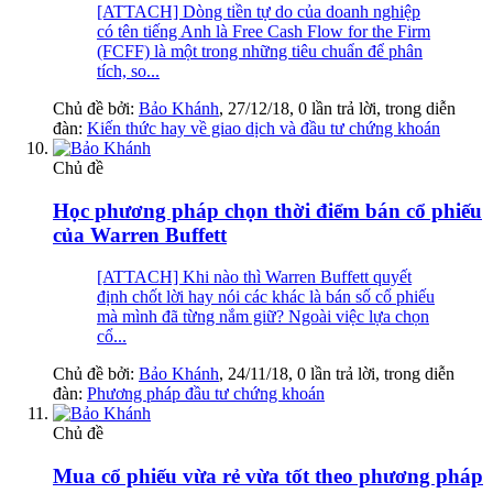
[ATTACH] Dòng tiền tự do của doanh nghiệp
có tên tiếng Anh là Free Cash Flow for the Firm
(FCFF) là một trong những tiêu chuẩn để phân
tích, so...
Chủ đề bởi:
Bảo Khánh
,
27/12/18
, 0 lần trả lời, trong diễn
đàn:
Kiến thức hay về giao dịch và đầu tư chứng khoán
Chủ đề
Học phương pháp chọn thời điểm bán cổ phiếu
của Warren Buffett
[ATTACH] Khi nào thì Warren Buffett quyết
định chốt lời hay nói các khác là bán số cổ phiếu
mà mình đã từng nắm giữ? Ngoài việc lựa chọn
cổ...
Chủ đề bởi:
Bảo Khánh
,
24/11/18
, 0 lần trả lời, trong diễn
đàn:
Phương pháp đầu tư chứng khoán
Chủ đề
Mua cổ phiếu vừa rẻ vừa tốt theo phương pháp