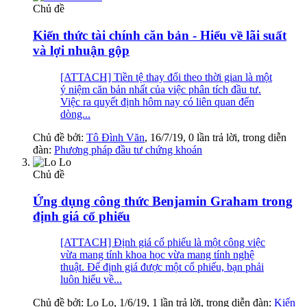
Chủ đề
Kiến thức tài chính căn bản - Hiểu về lãi suất
và lợi nhuận gộp
[ATTACH] Tiền tệ thay đổi theo thời gian là một
ý niệm căn bản nhất của việc phân tích đầu tư.
Việc ra quyết định hôm nay có liên quan đến
dòng...
Chủ đề bởi:
Tô Đình Văn
,
16/7/19
, 0 lần trả lời, trong diễn
đàn:
Phương pháp đầu tư chứng khoán
Chủ đề
Ứng dụng công thức Benjamin Graham trong
định giá cổ phiếu
[ATTACH] Định giá cổ phiếu là một công việc
vừa mang tính khoa học vừa mang tính nghệ
thuật. Để định giá được một cổ phiếu, bạn phải
luôn hiểu về...
Chủ đề bởi:
Lo Lo
,
1/6/19
, 1 lần trả lời, trong diễn đàn:
Kiến