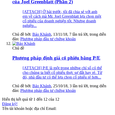
của Joel Greenblatt (Phần 2)
[ATTACH] Ở bài trước, tôi đã chia sẻ với anh
em về cách mà Mr. Joel Greenblatt lựa chọn một
cổ phiếu của doanh nghiệp tốt. Nhưng doanh
nghiệp...
Chủ đề bởi:
Bảo Khánh
,
13/11/18
, 7 lần trả lời, trong diễn
đàn:
Phương pháp đầu tư chứng khoán
Chủ đề
Phương pháp định giá cổ phiếu bằng P/E
[ATTACH] P/E là một trong những chỉ số có thể
cho chúng ta biết cổ phiếu thực sự đắt hay rẻ. Từ
đó, nhà đầu tư có thể lựa chọn cổ phiếu rẻ hơn...
Chủ đề bởi:
Bảo Khánh
,
25/10/18
, 3 lần trả lời, trong diễn
đàn:
Phương pháp đầu tư chứng khoán
Hiển thị kết quả từ 1 đến 12 của 12
Đăng ký!
Tên tài khoản hoặc địa chỉ Email: