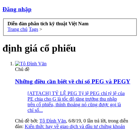
Đăng nhập
Diễn đàn phân tích kỹ thuật Việt Nam
Trang chủ
Tags
>
định giá cổ phiếu
Chủ đề
Những điều cần biết về chỉ số PEG và PEGY
[ATTACH] TỶ LỆ PEG Tỷ lệ PEG chỉ tỷ lệ của
PE chia cho G là tốc độ tăng trưởng thu nhập
trên cổ phiếu, thỉnh thoảng nó cũng được gọi là
chỉ số...
Chủ đề bởi:
Tô Đình Văn
,
6/8/19
, 0 lần trả lời, trong diễn
đàn:
Kiến thức hay về giao dịch và đầu tư chứng khoán