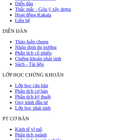
Diễn đàn
Thắc mắc - Góp ý xây dựng
Hoạt động Kakata
Liên hệ
DIỄN ĐÀN
Thảo luận chung
Nhận định thị trường
Phân tích cổ phiếu
Chứng khoán phái sinh
Sách - Tài liệu
LỚP HỌC CHỨNG KHOÁN
Lớp học căn bản
Phân tích cơ bản
Phân tích kỹ thuật
Quy trình đầu tư
Lớp học phái sinh
PT CƠ BẢN
Kinh tế vĩ mô
Phân tích ngành