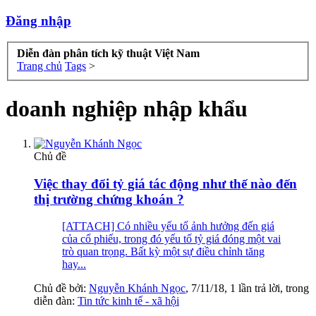
Đăng nhập
Diễn đàn phân tích kỹ thuật Việt Nam
Trang chủ
Tags
>
doanh nghiệp nhập khẩu
Chủ đề
Việc thay đổi tỷ giá tác động như thế nào đến
thị trường chứng khoán ?
[ATTACH] Có nhiều yếu tố ảnh hưởng đến giá
của cổ phiếu, trong đó yếu tố tỷ giá đóng một vai
trò quan trọng. Bất kỳ một sự điều chỉnh tăng
hay...
Chủ đề bởi:
Nguyễn Khánh Ngọc
,
7/11/18
, 1 lần trả lời, trong
diễn đàn:
Tin tức kinh tế - xã hội