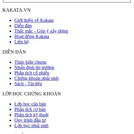
KAKATA.VN
Giới thiệu về Kakata
Diễn đàn
Thắc mắc - Góp ý xây dựng
Hoạt động Kakata
Liên hệ
DIỄN ĐÀN
Thảo luận chung
Nhận định thị trường
Phân tích cổ phiếu
Chứng khoán phái sinh
Sách - Tài liệu
LỚP HỌC CHỨNG KHOÁN
Lớp học căn bản
Phân tích cơ bản
Phân tích kỹ thuật
Quy trình đầu tư
Lớp học phái sinh