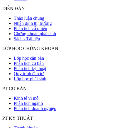
DIỄN ĐÀN
Thảo luận chung
Nhận định thị trường
Phân tích cổ phiếu
Chứng khoán phái sinh
Sách - Tài liệu
LỚP HỌC CHỨNG KHOÁN
Lớp học căn bản
Phân tích cơ bản
Phân tích kỹ thuật
Quy trình đầu tư
Lớp học phái sinh
PT CƠ BẢN
Kinh tế vĩ mô
Phân tích ngành
Phân tích doanh nghiệp
PT KỸ THUẬT
Thanh khoản