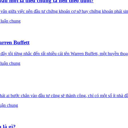
âu mới là điều chúng ta nên theo đuổi?
ân giữa việc nên đầu tư chứng khoán cơ sở hay chứng khoán phái sin
 luận chung
rren Buffett
y tôi từng nhắc đến rất nhiều cái tên Warren Buffett, một huyền thoạ
luận chung
 ai bước chân vào đầu tư cũng sẽ thành công, chỉ có một số ít nhà đầ
uận chung
 là gì?