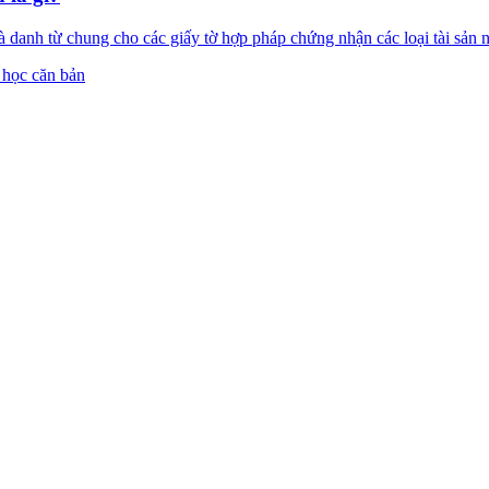
 chung cho các giấy tờ hợp pháp chứng nhận các loại tài sản như 
 học căn bản