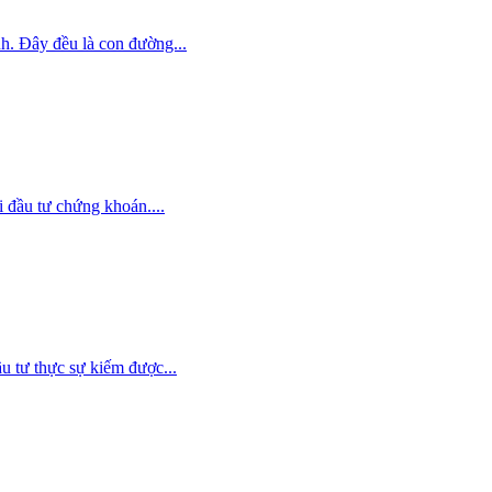
h. Đây đều là con đường...
i đầu tư chứng khoán....
u tư thực sự kiếm được...