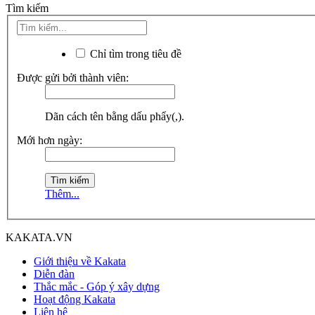
Tìm kiếm
Chỉ tìm trong tiêu đề
Được gửi bởi thành viên:
Dãn cách tên bằng dấu phẩy(,).
Mới hơn ngày:
Thêm...
KAKATA.VN
Giới thiệu về Kakata
Diễn đàn
Thắc mắc - Góp ý xây dựng
Hoạt động Kakata
Liên hệ