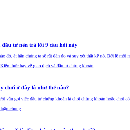
đầu tư nên trả lời 9 câu hỏi này
ó, ắt hẳn chúng ta sẽ rất đắn đo và suy xét thật kỹ nó. Bởi lẽ mỗi m
:
Kiến thức hay về giao dịch và đầu tư chứng khoán
y chơi ở đây là như thế nào?
i vẫn gọi việc đầu tư chứng khoán là chơi chứng khoán hoặc chơi cổ 
 luận chung