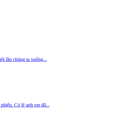
ột lần chúng ta xuống...
phiếu. Có lẽ anh em đã...