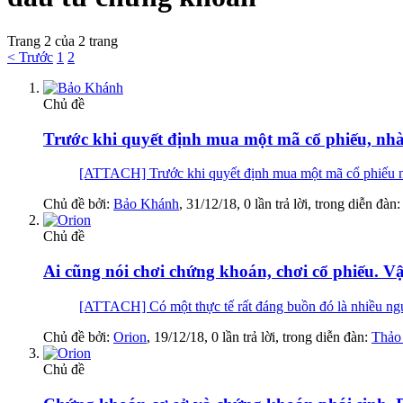
Trang 2 của 2 trang
< Trước
1
2
Chủ đề
Trước khi quyết định mua một mã cổ phiếu, nhà 
[ATTACH] Trước khi quyết định mua một mã cổ phiếu nào đ
Chủ đề bởi:
Bảo Khánh
,
31/12/18
, 0 lần trả lời, trong diễn đàn
Chủ đề
Ai cũng nói chơi chứng khoán, chơi cổ phiếu. Vậ
[ATTACH] Có một thực tế rất đáng buồn đó là nhiều ngườ
Chủ đề bởi:
Orion
,
19/12/18
, 0 lần trả lời, trong diễn đàn:
Thảo
Chủ đề