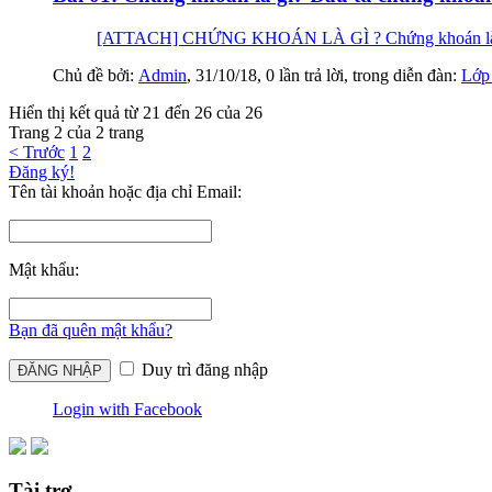
[ATTACH] CHỨNG KHOÁN LÀ GÌ ? Chứng khoán là danh từ
Chủ đề bởi:
Admin
,
31/10/18
, 0 lần trả lời, trong diễn đàn:
Lớp
Hiển thị kết quả từ 21 đến 26 của 26
Trang 2 của 2 trang
< Trước
1
2
Đăng ký!
Tên tài khoản hoặc địa chỉ Email:
Mật khẩu:
Bạn đã quên mật khẩu?
Duy trì đăng nhập
Login with Facebook
Tài trợ