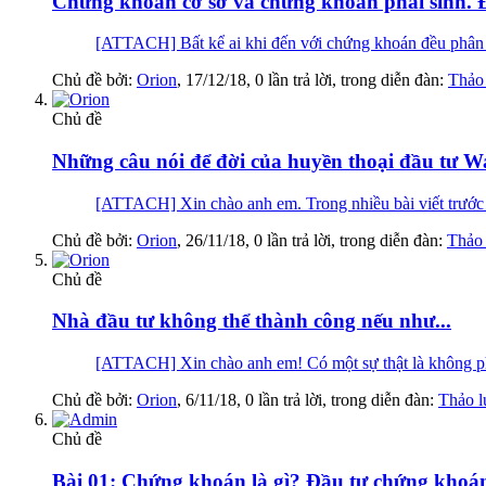
Chứng khoán cơ sở và chứng khoán phái sinh. Đ
[ATTACH] Bất kể ai khi đến với chứng khoán đều phân v
Chủ đề bởi:
Orion
,
17/12/18
, 0 lần trả lời, trong diễn đàn:
Thảo
Chủ đề
Những câu nói để đời của huyền thoại đầu tư Wa
[ATTACH] Xin chào anh em. Trong nhiều bài viết trước đâ
Chủ đề bởi:
Orion
,
26/11/18
, 0 lần trả lời, trong diễn đàn:
Thảo 
Chủ đề
Nhà đầu tư không thể thành công nếu như...
[ATTACH] Xin chào anh em! Có một sự thật là không phải
Chủ đề bởi:
Orion
,
6/11/18
, 0 lần trả lời, trong diễn đàn:
Thảo l
Chủ đề
Bài 01: Chứng khoán là gì? Đầu tư chứng khoán