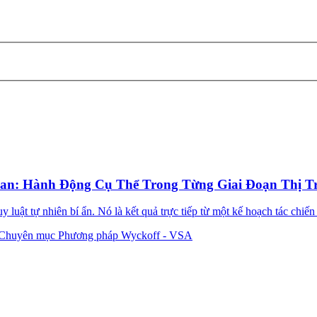
an: Hành Động Cụ Thể Trong Từng Giai Đoạn Thị T
 luật tự nhiên bí ẩn. Nó là kết quả trực tiếp từ một kế hoạch tác chiến
Chuyên mục Phương pháp Wyckoff - VSA