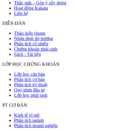
Thắc mắc - Góp ý xây dựng
Hoạt động Kakata
Liên hệ
DIỄN ĐÀN
Thảo luận chung
Nhận định thị trường
Phân tích cổ phiếu
Chứng khoán phái sinh
Sách - Tài liệu
LỚP HỌC CHỨNG KHOÁN
Lớp học căn bản
Phân tích cơ bản
Phân tích kỹ thuật
Quy trình đầu tư
Lớp học phái sinh
PT CƠ BẢN
Kinh tế vĩ mô
Phân tích ngành
Phân tích doanh nghiệp