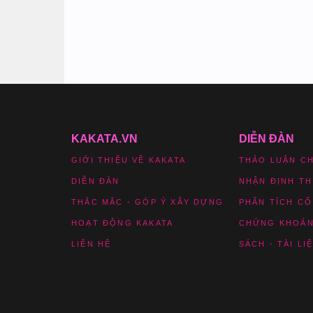
KAKATA.VN
DIỄN ĐÀN
GIỚI THIỆU VỀ KAKATA
THẢO LUẬN C
DIỄN ĐÀN
NHẬN ĐỊNH T
THẮC MẮC - GÓP Ý XÂY DỰNG
PHÂN TÍCH CỔ
HOẠT ĐỘNG KAKATA
CHỨNG KHOÁN
LIÊN HỆ
SÁCH - TÀI LI