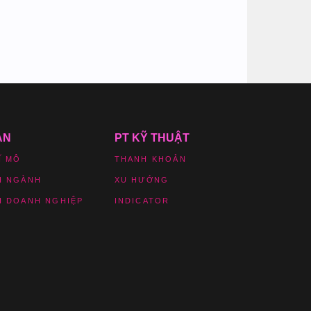
ẢN
PT KỸ THUẬT
Ĩ MÔ
THANH KHOẢN
H NGÀNH
XU HƯỚNG
H DOANH NGHIỆP
INDICATOR