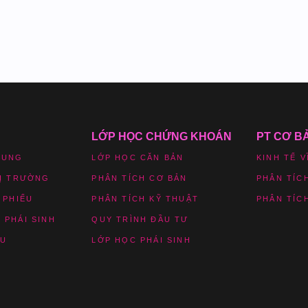
LỚP HỌC CHỨNG KHOÁN
PT CƠ B
HUNG
LỚP HỌC CĂN BẢN
KINH TẾ V
HỊ TRƯỜNG
PHÂN TÍCH CƠ BẢN
PHÂN TÍC
 PHIẾU
PHÂN TÍCH KỸ THUẬT
PHÂN TÍC
 PHÁI SINH
QUY TRÌNH ĐẦU TƯ
ỆU
LỚP HỌC PHÁI SINH