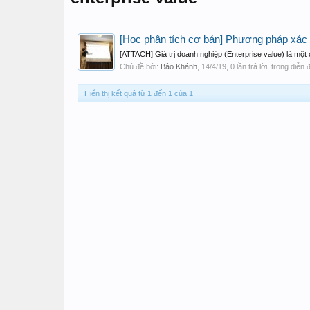
[Học phân tích cơ bản] Phương pháp xác đị
[ATTACH] Giá trị doanh nghiệp (Enterprise value) là một c
Chủ đề bởi:
Bảo Khánh
,
14/4/19
, 0 lần trả lời, trong diễn
Hiển thị kết quả từ 1 đến 1 của 1