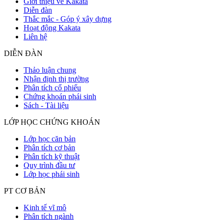
Giới thiệu về Kakata
Diễn đàn
Thắc mắc - Góp ý xây dựng
Hoạt động Kakata
Liên hệ
DIỄN ĐÀN
Thảo luận chung
Nhận định thị trường
Phân tích cổ phiếu
Chứng khoán phái sinh
Sách - Tài liệu
LỚP HỌC CHỨNG KHOÁN
Lớp học căn bản
Phân tích cơ bản
Phân tích kỹ thuật
Quy trình đầu tư
Lớp học phái sinh
PT CƠ BẢN
Kinh tế vĩ mô
Phân tích ngành