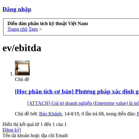
Đăng nhập
Diễn đàn phân tích kỹ thuật Việt Nam
Trang chủ
Tags
>
ev/ebitda
Chủ đề
[Học phân tích cơ bản] Phương pháp xác định giá
[ATTACH] Giá trị doanh nghiệp (Enterprise value) là một 
Chủ đề bởi:
Bảo Khánh
,
14/4/19
, 0 lần trả lời, trong diễn đàn:
Hiển thị kết quả từ 1 đến 1 của 1
Đăng ký!
Tên tài khoản hoặc địa chỉ Email: