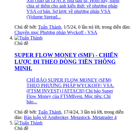
Xin chào tất cả ACE nhà đầu tư. Hôm nay, mình
chia sẻ thêm cho anh kiến thức về phương pháp
VSA cơ bản. Sơ lược về phương pháp VSA
(Volume Spread...
Chủ đề bởi:
Tuấn Thành
,
1/5/24
, 0 lần trả lời, trong diễn đàn:
Chuyên mục Phương pháp Wyckoff - VSA
Chủ đề
SUPER FLOW MONEY (SMF) - CHIẾN
LƯỢC ĐI THEO DÒNG TIỀN THÔNG
MINH.
CHỈ BÁO SUPER FLOW MONEY (SFM)
THEO PHƯƠNG PHÁP WYCKOFF/ VSA.
(FTSM INVEST) [ATTACH] Chỉ báo Super
Flow Money của FTSMIvest. Mục tiêu: Chỉ
báo...
Chủ đề bởi:
Tuấn Thành
,
17/4/24
, 3 lần trả lời, trong diễn
đàn:
Bàn luận về Amibroker, Metastock, Metatrader 4
Chủ đề