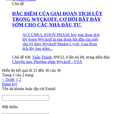
Chủ đề
ĐẶC ĐIỂM CỦA GIAI ĐOẠN TÍCH LŨY
TRONG WYCKOFF. CƠ HỘI BẮT ĐÁY
SỚM CHO CÁC NHÀ ĐẦU TƯ.
ACCUMULATION PHASE hay giai đoạn tích
lũy trong Wyckoff là giai đoạn bắt đầu của một
chu kỳ theo Wyckoff Market Cycle. Giai đoạn
tích lũy bao gồm...
Chủ đề bởi:
Tuấn Thành
,
8/9/22
, 0 lần trả lời, trong diễn đàn:
Chuyên mục Phương pháp Wyckoff - VSA
Hiển thị kết quả từ 21 đến 36 của 36
Trang 2 của 2 trang
< Trước
1
2
Đăng ký!
Tên tài khoản hoặc địa chỉ Email:
Mật khẩu: