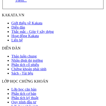
Thêm...
KAKATA.VN
Giới thiệu về Kakata
Diễn đàn
Thắc mắc - Góp ý xây dựng
Hoạt động Kakata
Liên hệ
DIỄN ĐÀN
Thảo luận chung
Nhận định thị trường
Phân tích cổ phiếu
Chứng khoán phái sinh
Sách - Tài liệu
LỚP HỌC CHỨNG KHOÁN
Lớp học căn bản
Phân tích cơ bản
Phân tích kỹ thuật
Quy trình đầu tư