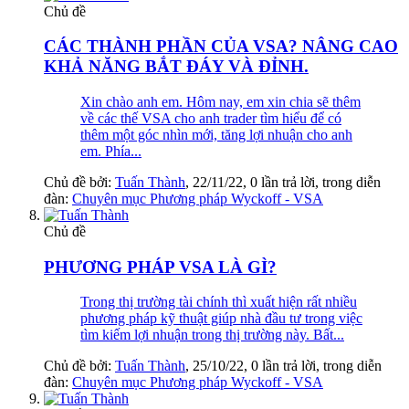
Chủ đề
CÁC THÀNH PHẦN CỦA VSA? NÂNG CAO
KHẢ NĂNG BẮT ĐÁY VÀ ĐỈNH.
Xin chào anh em. Hôm nay, em xin chia sẽ thêm
về các thế VSA cho anh trader tìm hiểu để có
thêm một góc nhìn mới, tăng lợi nhuận cho anh
em. Phía...
Chủ đề bởi:
Tuấn Thành
,
22/11/22
, 0 lần trả lời, trong diễn
đàn:
Chuyên mục Phương pháp Wyckoff - VSA
Chủ đề
PHƯƠNG PHÁP VSA LÀ GÌ?
Trong thị trường tài chính thì xuất hiện rất nhiều
phương pháp kỹ thuật giúp nhà đầu tư trong việc
tìm kiếm lợi nhuận trong thị trường này. Bất...
Chủ đề bởi:
Tuấn Thành
,
25/10/22
, 0 lần trả lời, trong diễn
đàn:
Chuyên mục Phương pháp Wyckoff - VSA