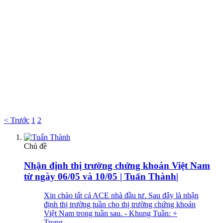
< Trước
1
2
Chủ đề
Nhận định thị trường chứng khoán Việt Nam
từ ngày 06/05 và 10/05 | Tuấn Thành|
Xin chào tất cả ACE nhà đầu tư. Sau đây là nhận
định thị trường tuần cho thị trường chứng khoán
Việt Nam trong tuần sau. - Khung Tuần: +
Trong...