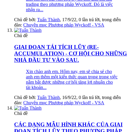
trading theo phương pháp Wyckoff. Đó là việc
nhận ra...
Chủ đề bởi:
Tuấn Thành
,
17/9/22
, 0 lần trả lời, trong diễn
đàn:
Chuyên mục Phương pháp Wyckoff - VSA
Chủ đề
GIAI ĐOẠN TÁI TÍCH LŨY (RE-
ACCUMULATION) - CƠ HỘI CHO NHỮNG
NHÀ ĐẦU TƯ VÀO SAU.
Xin chào anh em. Hôm nay, em sẽ chia sẻ cho
anh em thêm một kiến thức quan trọng trong việc
nắm bắt được những cơ hội tăng lợi nhuận cho
tài khoản...
Chủ đề bởi:
Tuấn Thành
,
16/9/22
, 0 lần trả lời, trong diễn
đàn:
Chuyên mục Phương pháp Wyckoff - VSA
Chủ đề
CÁC DẠNG MẪU HÌNH KHÁC CỦA GIAI
ĐOẠN TÍCH LŨY THEO PHƯƠNG PHÁP