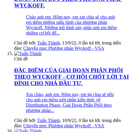
WYCKOFF.
Chào anh em. Hôm nay, em xin chia sẻ cho anh
em thêm những mẫu hình của phương pháp
Wyckoff. Những mô hình này giúp anh em thêm
những cơ hội để...
Chủ đề bởi:
Tuấn Thành
,
13/9/22
, 0 lần trả lời, trong diễn
đàn:
Chuyên mục Phương pháp Wyckoff - VSA
Chủ đề
ĐẶC ĐIỂM CỦA GIAI ĐOẠN PHÂN PHỐI
THEO WYCKOFF - CƠ HỘI CHỐT LỜI TẠI
ĐỈNH CHO NHÀ ĐẦU TƯ.
Xin chào, anh em. Hôm nay, em lại chia sẽ tiếp
cho anh em thêm một phần kiến thức về
Distribution Phase- Giai Đoạn Phân Phối theo
phương pháp...
Chủ đề bởi:
Tuấn Thành
,
10/9/22
, 0 lần trả lời, trong diễn
đàn:
Chuyên mục Phương pháp Wyckoff - VSA