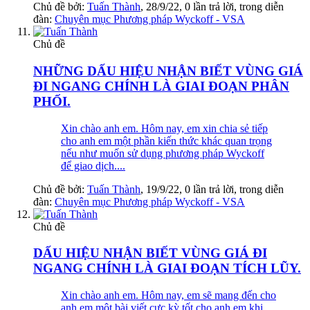
Chủ đề bởi:
Tuấn Thành
,
28/9/22
, 0 lần trả lời, trong diễn
đàn:
Chuyên mục Phương pháp Wyckoff - VSA
Chủ đề
NHỮNG DẤU HIỆU NHẬN BIẾT VÙNG GIÁ
ĐI NGANG CHÍNH LÀ GIAI ĐOẠN PHÂN
PHỐI.
Xin chào anh em. Hôm nay, em xin chia sẻ tiếp
cho anh em một phần kiến thức khác quan trọng
nếu như muốn sử dụng phương pháp Wyckoff
để giao dịch....
Chủ đề bởi:
Tuấn Thành
,
19/9/22
, 0 lần trả lời, trong diễn
đàn:
Chuyên mục Phương pháp Wyckoff - VSA
Chủ đề
DẤU HIỆU NHẬN BIẾT VÙNG GIÁ ĐI
NGANG CHÍNH LÀ GIAI ĐOẠN TÍCH LŨY.
Xin chào anh em. Hôm nay, em sẽ mang đến cho
anh em một bài viết cực kỳ tốt cho anh em khi