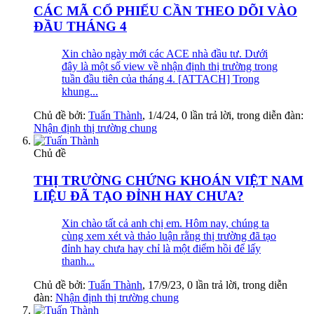
CÁC MÃ CỔ PHIẾU CẦN THEO DÕI VÀO
ĐẦU THÁNG 4
Xin chào ngày mới các ACE nhà đầu tư. Dưới
đây là một số view về nhận định thị trường trong
tuần đầu tiên của tháng 4. [ATTACH] Trong
khung...
Chủ đề bởi:
Tuấn Thành
,
1/4/24
, 0 lần trả lời, trong diễn đàn:
Nhận định thị trường chung
Chủ đề
THỊ TRƯỜNG CHỨNG KHOÁN VIỆT NAM
LIỆU ĐÃ TẠO ĐỈNH HAY CHƯA?
Xin chào tất cả anh chị em. Hôm nay, chúng ta
cùng xem xét và thảo luận rằng thị trường đã tạo
đỉnh hay chưa hay chỉ là một điểm hồi để lấy
thanh...
Chủ đề bởi:
Tuấn Thành
,
17/9/23
, 0 lần trả lời, trong diễn
đàn:
Nhận định thị trường chung