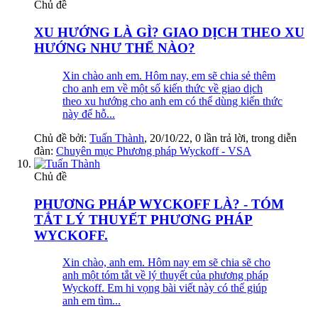
Chủ đề
XU HƯỚNG LÀ GÌ? GIAO DỊCH THEO XU
HƯỚNG NHƯ THẾ NÀO?
Xin chào anh em. Hôm nay, em sẽ chia sẻ thêm
cho anh em về một số kiến thức về giao dịch
theo xu hướng cho anh em có thể dùng kiến thức
này để hỗ...
Chủ đề bởi:
Tuấn Thành
,
20/10/22
, 0 lần trả lời, trong diễn
đàn:
Chuyên mục Phương pháp Wyckoff - VSA
Chủ đề
PHƯƠNG PHÁP WYCKOFF LÀ? - TÓM
TẮT LÝ THUYẾT PHƯƠNG PHÁP
WYCKOFF.
Xin chào, anh em. Hôm nay em sẽ chia sẽ cho
anh một tóm tắt về lý thuyết của phương pháp
Wyckoff. Em hi vọng bài viết này có thể giúp
anh em tìm...