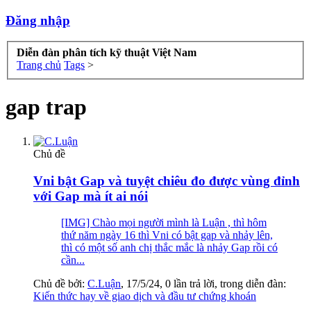
Đăng nhập
Diễn đàn phân tích kỹ thuật Việt Nam
Trang chủ
Tags
>
gap trap
Chủ đề
Vni bật Gap và tuyệt chiêu đo được vùng đỉnh
với Gap mà ít ai nói
[IMG] Chào mọi người mình là Luận , thì hôm
thứ năm ngày 16 thì Vni có bật gap và nhảy lên,
thì có một số anh chị thắc mắc là nhảy Gap rồi có
cần...
Chủ đề bởi:
C.Luận
,
17/5/24
, 0 lần trả lời, trong diễn đàn:
Kiến thức hay về giao dịch và đầu tư chứng khoán