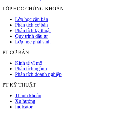
LỚP HỌC CHỨNG KHOÁN
Lớp học căn bản
Phân tích cơ bản
Phân tích kỹ thuật
Quy trình đầu tư
Lớp học phái sinh
PT CƠ BẢN
Kinh tế vĩ mô
Phân tích ngành
Phân tích doanh nghiệp
PT KỸ THUẬT
Thanh khoản
Xu hướng
Indicator