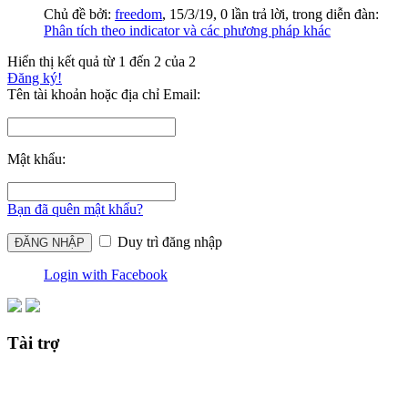
Chủ đề bởi:
freedom
,
15/3/19
, 0 lần trả lời, trong diễn đàn:
Phân tích theo indicator và các phương pháp khác
Hiển thị kết quả từ 1 đến 2 của 2
Đăng ký!
Tên tài khoản hoặc địa chỉ Email:
Mật khẩu:
Bạn đã quên mật khẩu?
Duy trì đăng nhập
Login with Facebook
Tài trợ