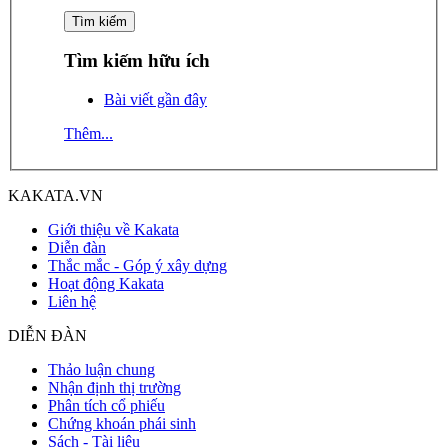
Tìm kiếm hữu ích
Bài viết gần đây
Thêm...
KAKATA.VN
Giới thiệu về Kakata
Diễn đàn
Thắc mắc - Góp ý xây dựng
Hoạt động Kakata
Liên hệ
DIỄN ĐÀN
Thảo luận chung
Nhận định thị trường
Phân tích cổ phiếu
Chứng khoán phái sinh
Sách - Tài liệu