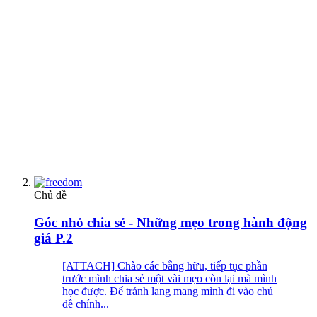
Chủ đề
Góc nhỏ chia sẻ - Những mẹo trong hành động
giá P.2
[ATTACH] Chào các bằng hữu, tiếp tục phần
trước mình chia sẻ một vài mẹo còn lại mà mình
học được. Để tránh lang mang mình đi vào chủ
đề chính...