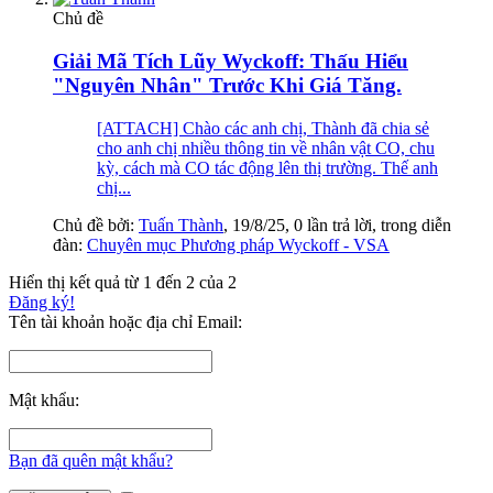
Chủ đề
Giải Mã Tích Lũy Wyckoff: Thấu Hiểu
"Nguyên Nhân" Trước Khi Giá Tăng.
[ATTACH] Chào các anh chị, Thành đã chia sẻ
cho anh chị nhiều thông tin về nhân vật CO, chu
kỳ, cách mà CO tác động lên thị trường. Thế anh
chị...
Chủ đề bởi:
Tuấn Thành
,
19/8/25
, 0 lần trả lời, trong diễn
đàn:
Chuyên mục Phương pháp Wyckoff - VSA
Hiển thị kết quả từ 1 đến 2 của 2
Đăng ký!
Tên tài khoản hoặc địa chỉ Email:
Mật khẩu:
Bạn đã quên mật khẩu?