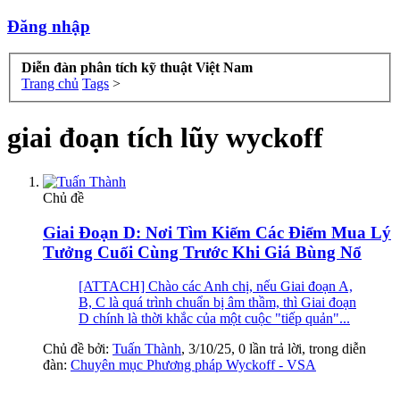
Đăng nhập
Diễn đàn phân tích kỹ thuật Việt Nam
Trang chủ
Tags
>
giai đoạn tích lũy wyckoff
Chủ đề
Giai Đoạn D: Nơi Tìm Kiếm Các Điểm Mua Lý
Tưởng Cuối Cùng Trước Khi Giá Bùng Nổ
[ATTACH] Chào các Anh chị, nếu Giai đoạn A,
B, C là quá trình chuẩn bị âm thầm, thì Giai đoạn
D chính là thời khắc của một cuộc "tiếp quản"...
Chủ đề bởi:
Tuấn Thành
,
3/10/25
, 0 lần trả lời, trong diễn
đàn:
Chuyên mục Phương pháp Wyckoff - VSA