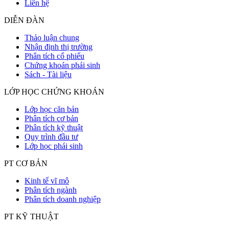
Liên hệ
DIỄN ĐÀN
Thảo luận chung
Nhận định thị trường
Phân tích cổ phiếu
Chứng khoán phái sinh
Sách - Tài liệu
LỚP HỌC CHỨNG KHOÁN
Lớp học căn bản
Phân tích cơ bản
Phân tích kỹ thuật
Quy trình đầu tư
Lớp học phái sinh
PT CƠ BẢN
Kinh tế vĩ mô
Phân tích ngành
Phân tích doanh nghiệp
PT KỸ THUẬT